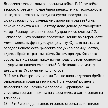
Джессика смогла только в восьмом гейме. В 10-ом гейме
второго отрезка у Понше была великолепная возможность
на то, чтобы закрыть поединок сухой победой, но
французская спортсменка не смогла выиграть гейм на
приеме со счета 40-0. По итогу дело дошло до тай-брейка,
который завершился викторией украинки со счетом 7-2.
Показалось, что обидное поражение Понше во втором сете
может сломать французскую девушку. Однако на старте
определяющего сета Джессика получила преимущество,
сделав брейк в третьем гейме. Затем, правда, Катарина
собралась и дважды кряду взяла подачу своей соперницы
— украинка повела со счетом 5-3. Но подать на матч у
девушки из Украины не получилось.
В 11-ом гейме третьей партии Понше вновь сделала брейк и
отправилась подавать на матч. Но в нужный момент у
Джессики вновь возникли проблемы: француженка
упустила три матч-поинта на своем мяче, и сет перешел на
тай-брейк.
13-ый гейм определяющего игрового отрезка завершился