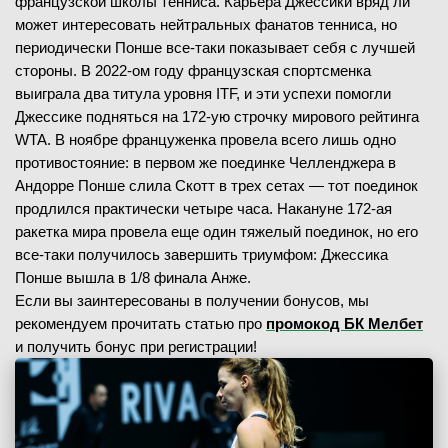
французской школы тенниса. Карьера Джессики вряд ли
может интересовать нейтральных фанатов тенниса, но
периодически Понше все-таки показывает себя с лучшей
стороны. В 2022-ом году французская спортсменка
выиграла два титула уровня ITF, и эти успехи помогли
Джессике подняться на 172-ую строчку мирового рейтинга
WTA. В ноябре француженка провела всего лишь одно
противостояние: в первом же поединке Челленджера в
Андорре Понше слила Скотт в трех сетах — тот поединок
продлился практически четыре часа. Накануне 172-ая
ракетка мира провела еще один тяжелый поединок, но его
все-таки получилось завершить триумфом: Джессика
Понше вышла в 1/8 финала Анже.
Если вы заинтересованы в получении бонусов, мы
рекомендуем прочитать статью про
промокод БК Мелбет
и получить бонус при регистрации!