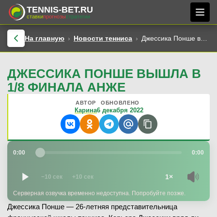
TENNIS-BET.RU
ставки
прогнозы
стратегии
На главную
Новости тенниса
Джессика Понше вышла в 1/8 финала Анже
ДЖЕССИКА ПОНШЕ ВЫШЛА В
1/8 ФИНАЛА АНЖЕ
АВТОР
ОБНОВЛЕНО
Карина
6 декабря 2022
0:00
0:00
1×
−10 сек
+10 сек
Серверная озвучка временно недоступна. Попробуйте позже.
Джессика Понше — 26-летняя представительница