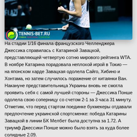
На стадии 1/16 финала французского Челленджера
Джессика справилась с Катариной Завацкой,
представляющей четвертую сотню мирового рейтинга WTA.
В ноябре Катарина порадовала неплохой игрой в Токио —
на японском харде Завацкая одолела Сайго, Хибино и
Хонтама, но затем случилось поражение от китаянки Ван.
Накануне представительница Украины вновь не смогла
проявить себя с самой лучшей стороны — Джессика Понше
одолела свою соперницу со счетом 2-1 за 3 часа 31 минуту.
Отметим, что перед стартом поединке букмекеры отдавали
предпочтение украинской спортсменке: победа Катарины
Завацкой в линии БК Мелбет была доступна за 1.72. А
триумф Джессики Понше можно было взять за куда более
солидные 2.09.