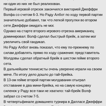
ни один из них не был реализован.
Первый игровой отрезок закончился викторией Джеффри
Волфа со счетом 6-3. Но Раду Албот по ходу первой партии
значительно добавил, так что легкой прогулки во втором
сете Джеффри ожидать не мог.
Однако на старте второго игрового отрезка американец
доминировал: Волф сделал быстрый брейк, а затем мог
увеличить свой гандикап.
Но Раду Албот вновь показал, что ему по-прежнему по
силам добавлять прямо по ходу сражения: представитель
Молдовы сделал обратный брейк в шестом гейме второго
сета.
В дальнейшем теннисисты очень уверенно играли на своем
мяче. По итогу дело дошло до тай-брейка.
В 13-ом гейме второй партии молдаванин отыграл
отставание в два мини-брейка, но на самую концовку
силенок у Раду все-таки не хватило: тай-брейк Волф
забрал со счетом 7-5.
В четвертьфинале домашнего турнира в Далласе Джеффри