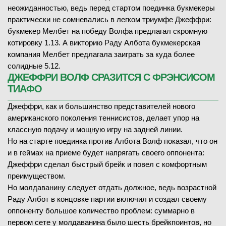
неожиданностью, ведь перед стартом поединка букмекеры
практически не сомневались в легком триумфе Джеффри:
букмекер Мелбет на победу Волфа предлагал скромную
котировку 1.13. А викторию Раду Албота букмекерская
компания Мелбет предлагала заиграть за куда более
солидные 5.12.
ДЖЕФФРИ ВОЛФ СРАЗИТСЯ С ФРЭНСИСОМ
ТИАФО
Джеффри, как и большинство представителей нового
американского поколения теннисистов, делает упор на
классную подачу и мощную игру на задней линии.
Но на старте поединка против Албота Волф показал, что он
и в геймах на приеме будет напрягать своего оппонента:
Джеффри сделал быстрый брейк и повел с комфортным
преимуществом.
Но молдаванину следует отдать должное, ведь возрастной
Раду Албот в концовке партии включил и создал своему
оппоненту большое количество проблем: суммарно в
первом сете у молдаванина было шесть брейкпоинтов, но