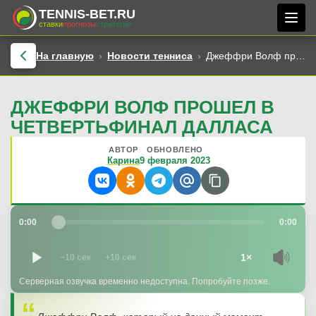
TENNIS-BET.RU
ставки
прогнозы
стратегии
На главную
Новости тенниса
Джеффри Волф прошел в четвертьфинал Далласа
ДЖЕФФРИ ВОЛФ ПРОШЕЛ В
ЧЕТВЕРТЬФИНАЛ ДАЛЛАСА
АВТОР
ОБНОВЛЕНО
Карина
9 февраля 2023
0:00
0:00
1×
−10 сек
+10 сек
Серверная озвучка временно недоступна. Попробуйте позже.