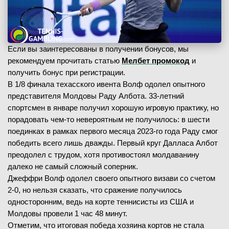
Если вы заинтересованы в получении бонусов, мы
рекомендуем прочитать статью
Мелбет промокод
и
получить бонус при регистрации.
В 1/8 финала техасского ивента Волф одолел опытного
представителя Молдовы Раду Албота. 33-летний
спортсмен в январе получил хорошую игровую практику, но
порадовать чем-то невероятным не получилось: в шести
поединках в рамках первого месяца 2023-го года Раду смог
победить всего лишь дважды. Первый круг Далласа Албот
преодолел с трудом, хотя противостоял молдаванину
далеко не самый сложный соперник.
Джеффри Волф одолел своего опытного визави со счетом
2-0, но нельзя сказать, что сражение получилось
односторонним, ведь на корте теннисисты из США и
Молдовы провели 1 час 48 минут.
Отметим, что итоговая победа хозяина кортов не стала