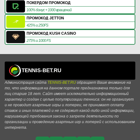
ПОКЕРДОМ ПРОМОКОД
100% бонус + 1000 вращений
ПРОМОКОД JETTON
425% и 250FS
ПРОМОКОД KUSH CASINO
275% и 1000 FS
TENNIS-BET.RU
Администрация сайта
TENNIS-BET.RU
обращает Ваше внимание на
то, что информация на данном портале предназначена только для
лиц старше 18 лет. Сайт имеет исключительно информационный
характер и создан с целью популяризации тенниса: он не организует
и не проводит азартные игры и лотереи, не принимает оплату
ставок и иных платежей и не содержит какой-либо иной информации,
нарушающей требования закона о запрете деятельности по
организации и проведению азартных игр и лотерей с использованием
интернета.