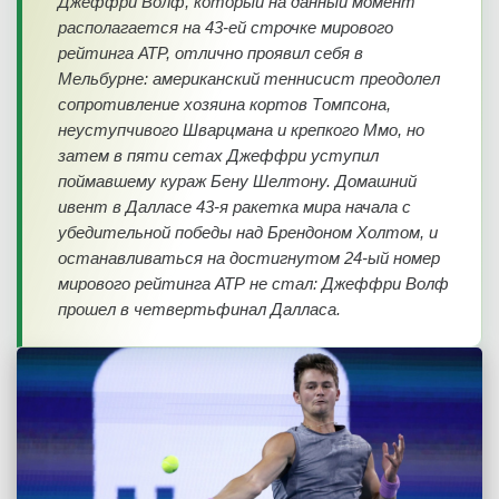
Джеффри Волф, который на данный момент
располагается на 43-ей строчке мирового
рейтинга АТР, отлично проявил себя в
Мельбурне: американский теннисист преодолел
сопротивление хозяина кортов Томпсона,
неуступчивого Шварцмана и крепкого Ммо, но
затем в пяти сетах Джеффри уступил
поймавшему кураж Бену Шелтону. Домашний
ивент в Далласе 43-я ракетка мира начала с
убедительной победы над Брендоном Холтом, и
останавливаться на достигнутом 24-ый номер
мирового рейтинга АТР не стал: Джеффри Волф
прошел в четвертьфинал Далласа.