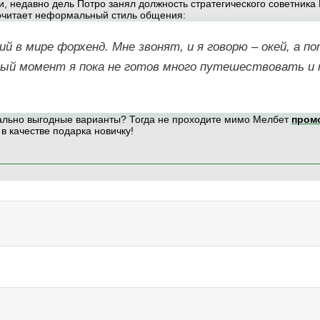
и, недавно дель Потро занял должность стратегического советника 
очитает неформальный стиль общения:
 в мире форхенд. Мне звонят, и я говорю – окей, а п
нный момент я пока не готов много путешествовать и
мально выгодные варианты? Тогда не проходите мимо Мелбет
пром
 в качестве подарка новичку!