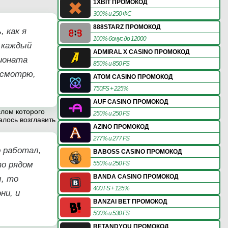
1XBIT ПРОМОКОД
300% и 250 ФС
888STARZ ПРОМОКОД
 как я
100% бонус до 12000
 каждый
ADMIRAL X CASINO ПРОМОКОД
ионата
850% и 850 FS
осмотрю,
ATOM CASINO ПРОМОКОД
750FS + 225%
AUF CASINO ПРОМОКОД
слом которого
250% и 250 FS
алось возглавить
AZINO ПРОМОКОД
277% и 277 FS
о работал,
BABOSS CASINO ПРОМОКОД
то рядом
550% и 250 FS
BANDA CASINO ПРОМОКОД
ы, то
400 FS + 125%
ни, и
BANZAI BET ПРОМОКОД
500% и 530 FS
BETANDYOU ПРОМОКОД