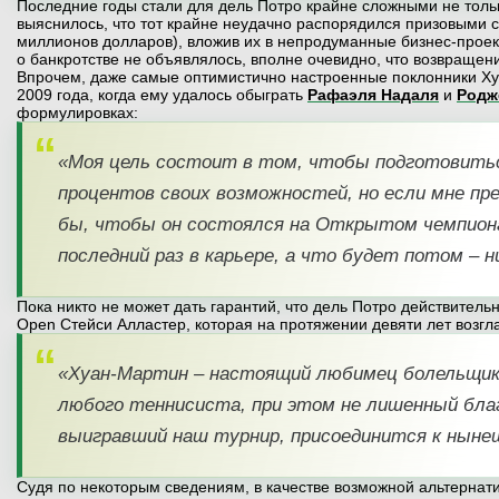
Последние годы стали для дель Потро крайне сложными не тольк
выяснилось, что тот крайне неудачно распорядился призовыми 
миллионов долларов), вложив их в непродуманные бизнес-проекты
о банкротстве не объявлялось, вполне очевидно, что возвращен
Впрочем, даже самые оптимистично настроенные поклонники Хуа
2009 года, когда ему удалось обыграть
Рафаэля Надаля
и
Родж
формулировках:
«Моя цель состоит в том, чтобы подготовитьс
процентов своих возможностей, но если мне пр
бы, чтобы он состоялся на Открытом чемпиона
последний раз в карьере, а что будет потом – н
Пока никто не может дать гарантий, что дель Потро действитель
Open Стейси Алластер, которая на протяжении девяти лет возгл
«Хуан-Мартин – настоящий любимец болельщик
любого теннисиста, при этом не лишенный благ
выигравший наш турнир, присоединится к нын
Судя по некоторым сведениям, в качестве возможной альтернати