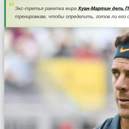
Экс-третья ракетка мира
Хуан-Мартин дель 
тренировкам, чтобы определить, готов ли его 