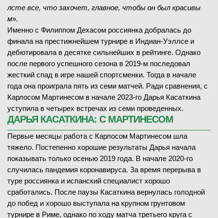
лсте все, что захочет, главное, чтобы он был красивы
м
».
Именно с Филиппом Дехасом россиянка добралась до
финала на престижнейшем турнире в Индиан-Уэллсе и
дебютировала в десятке сильнейших в рейтинге. Однако
после первого успешного сезона в 2019-м последовал
жесткий спад в игре нашей спортсменки. Тогда в начале
года она проиграла пять из семи матчей. Ради сравнения, с
Карлосом Мартинесом в начале 2023-го Дарья Касаткина
уступила в четырех встречах из семи проведенных.
ДАРЬЯ КАСАТКИНА: С МАРТИНЕСОМ
Первые месяцы работа с Карлосом Мартинесом шла
тяжело. Постепенно хорошие результаты Дарья начала
показывать только осенью 2019 года. В начале 2020-го
случилась пандемия коронавируса. За время перерыва в
туре россиянка и испанский специалист хорошо
сработались. После паузы Касаткина вернулась голодной
до побед и хорошо выступала на крупном грунтовом
турнире в Риме, однако по ходу матча третьего круга с