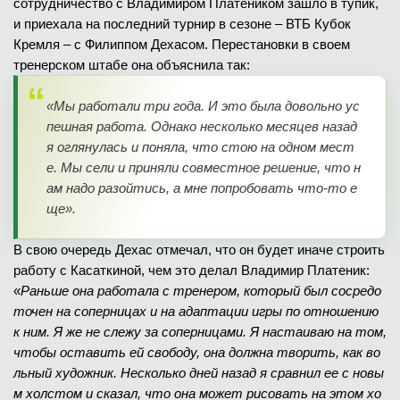
сотрудничество с Владимиром Платеником зашло в тупик,
и приехала на последний турнир в сезоне – ВТБ Кубок
Кремля – с Филиппом Дехасом. Перестановки в своем
тренерском штабе она объяснила так:
«
Мы работали три года. И это была довольно ус
пешная работа. Однако несколько месяцев назад
я оглянулась и поняла, что стою на одном мест
е. Мы сели и приняли совместное решение, что н
ам надо разойтись, а мне попробовать что-то е
ще
».
В свою очередь Дехас отмечал, что он будет иначе строить
работу с Касаткиной, чем это делал Владимир Платеник:
«
Раньше она работала с тренером, который был сосредо
точен на соперницах и на адаптации игры по отношению
к ним. Я же не слежу за соперницами. Я настаиваю на том,
чтобы оставить ей свободу, она должна творить, как во
льный художник. Несколько дней назад я сравнил ее с новы
м холстом и сказал, что она может рисовать на этом хо