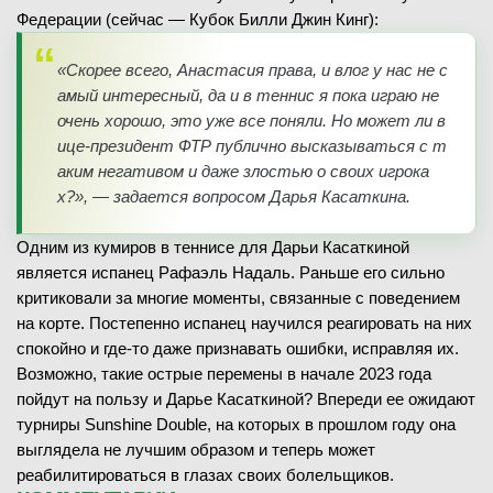
Федерации (сейчас — Кубок Билли Джин Кинг):
«
Скорее всего, Анастасия права, и влог у нас не с
амый интересный, да и в теннис я пока играю не
очень хорошо, это уже все поняли. Но может ли в
ице-президент ФТР публично высказываться с т
аким негативом и даже злостью о своих игрока
х?»,
— задается вопросом Дарья Касаткина.
Одним из кумиров в теннисе для Дарьи Касаткиной
является испанец Рафаэль Надаль. Раньше его сильно
критиковали за многие моменты, связанные с поведением
на корте. Постепенно испанец научился реагировать на них
спокойно и где-то даже признавать ошибки, исправляя их.
Возможно, такие острые перемены в начале 2023 года
пойдут на пользу и Дарье Касаткиной? Впереди ее ожидают
турниры Sunshine Double, на которых в прошлом году она
выглядела не лучшим образом и теперь может
реабилитироваться в глазах своих болельщиков.