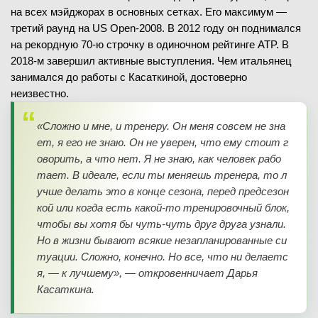
на всех мэйджорах в основных сетках. Его максимум —
третий раунд на US Open-2008. В 2012 году он поднимался
на рекордную 70-ю строчку в одиночном рейтинге ATP. В
2018-м завершил активные выступления. Чем итальянец
занимался до работы с Касаткиной, достоверно
неизвестно.
«
Сложно и мне, и тренеру. Он меня совсем не зна
ет, я его не знаю. Он не уверен, что ему стоит г
оворить, а что нет. Я не знаю, как человек рабо
тает. В идеале, если ты меняешь тренера, то л
учше делать это в конце сезона, перед предсезон
кой или когда есть какой-то тренировочный блок,
чтобы вы хотя бы чуть-чуть друг друга узнали.
Но в жизни бывают всякие незапланированные си
туации. Сложно, конечно. Но все, что ни делаетс
я, — к лучшему
», — откровенничает Дарья
Касаткина.