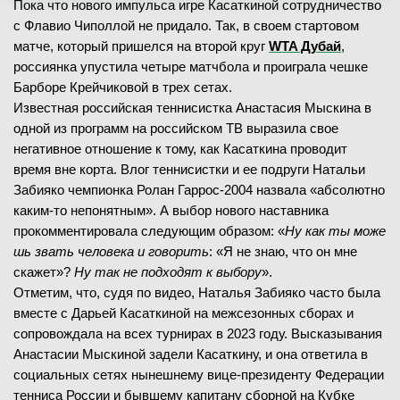
Пока что нового импульса игре Касаткиной сотрудничество
с Флавио Чиполлой не придало. Так, в своем стартовом
матче, который пришелся на второй круг
WTA Дубай
,
россиянка упустила четыре матчбола и проиграла чешке
Барборе Крейчиковой в трех сетах.
Известная российская теннисистка Анастасия Мыскина в
одной из программ на российском ТВ выразила свое
негативное отношение к тому, как Касаткина проводит
время вне корта. Влог теннисистки и ее подруги Натальи
Забияко чемпионка Ролан Гаррос-2004 назвала «абсолютно
каким-то непонятным». А выбор нового наставника
прокомментировала следующим образом: «
Ну как ты може
шь звать человека и говорить
: «Я не знаю, что он мне
скажет»?
Ну так не подходят к выбору
».
Отметим, что, судя по видео, Наталья Забияко часто была
вместе с Дарьей Касаткиной на межсезонных сборах и
сопровождала на всех турнирах в 2023 году. Высказывания
Анастасии Мыскиной задели Касаткину, и она ответила в
социальных сетях нынешнему вице-президенту Федерации
тенниса России и бывшему капитану сборной на Кубке