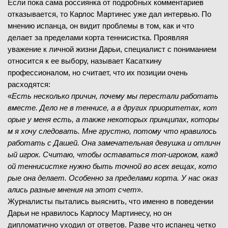
Если пока сама россиянка от подробных комментариев
отказывается, то Карлос Мартинес уже дал интервью. По
мнению испанца, он видит проблемы в том, как и что
делает за пределами корта теннисистка. Проявляя
уважение к личной жизни Дарьи, специалист с пониманием
относится к ее выбору, называет Касаткину
профессионалом, но считает, что их позиции очень
расходятся:
«
Есть несколько причин, почему мы перестали работать
вместе. Дело не в теннисе, а в других приоритетах, кот
орые у меня есть, а также некоторых принципах, которы
м я хочу следовать. Мне грустно, потому что нравилось
работать с Дашей. Она замечательная девушка и отличн
ый игрок. Считаю, чтобы оставаться топ-игроком, кажд
ой теннисистке нужно быть точной во всех вещах, кото
рые она делает. Особенно за пределами корта. У нас оказ
ались разные мнения на этот счет
».
Журналисты пытались выяснить, что именно в поведении
Дарьи не нравилось Карлосу Мартинесу, но он
дипломатично уходил от ответов. Разве что испанец четко