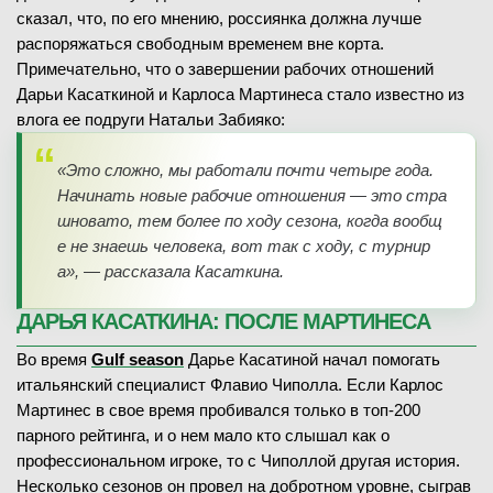
сказал, что, по его мнению, россиянка должна лучше
распоряжаться свободным временем вне корта.
Примечательно, что о завершении рабочих отношений
Дарьи Касаткиной и Карлоса Мартинеса стало известно из
влога ее подруги Натальи Забияко:
«
Это сложно, мы работали почти четыре года.
Начинать новые рабочие отношения — это стра
шновато, тем более по ходу сезона, когда вообщ
е не знаешь человека, вот так с ходу, с турнир
а
», — рассказала Касаткина.
ДАРЬЯ КАСАТКИНА: ПОСЛЕ МАРТИНЕСА
Во время
Gulf season
Дарье Касатиной начал помогать
итальянский специалист Флавио Чиполла. Если Карлос
Мартинес в свое время пробивался только в топ-200
парного рейтинга, и о нем мало кто слышал как о
профессиональном игроке, то с Чиполлой другая история.
Несколько сезонов он провел на добротном уровне, сыграв