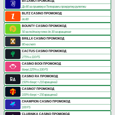
BITZAMO ПРОМОКОД
До 80 за привязку в Телеграм и прокрутку рулетки
BLITZ CASINO ПРОМОКОД
до 80
BOUNTY CASINO ПРОМОКОД
50 за подписку плюс до 30 за вращение
BRILLX CASINO ПРОМОКОД
80 на счет
CACTUS CASINO ПРОМОКОД
275% и 110 FS
CASINO BOOI ПРОМОКОД
бонус 225% и 100 FS
CASINO RA ПРОМОКОД
150% бонус + 210 вращений
CASINO7 ПРОМОКОД
100% бонус + 150 вращений
CHAMPION CASINO ПРОМОКОД
100 FS
CLUBNIKA CASINO ПРОМОКОД