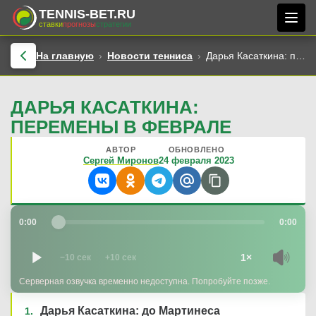
TENNIS-BET.RU
ставки
прогнозы
стратегии
На главную
Новости тенниса
Дарья Касаткина: перемены в феврале
ДАРЬЯ КАСАТКИНА:
ПЕРЕМЕНЫ В ФЕВРАЛЕ
АВТОР
ОБНОВЛЕНО
Сергей Миронов
24 февраля 2023
0:00
0:00
1×
−10 сек
+10 сек
Серверная озвучка временно недоступна. Попробуйте позже.
Дарья Касаткина: до Мартинеса