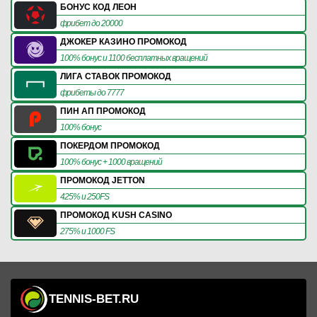
БОНУС КОД ЛЕОН
фрибет до 20000
ДЖОКЕР КАЗИНО ПРОМОКОД
100% бонус и 1100 бесплатных вращений
ЛИГА СТАВОК ПРОМОКОД
фрибеты до 7777
ПИН АП ПРОМОКОД
100% бонус
ПОКЕРДОМ ПРОМОКОД
100% бонус + 1000 вращений
ПРОМОКОД JETTON
425% и 250FS
ПРОМОКОД KUSH CASINO
275% и 1000 FS
TENNIS-BET.RU