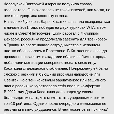
белоруской Викторией Азаренко получила травму
голеностопа. Она оказалась не такой тяжелой, как могла, но
все же подпортила концовку сезона.
На высокий уровень Дарья Касаткина начала возвращаться
в начале 2021 года, победив на двух турнирах WTA, в том
числе в Санкт-Петербурге. Если работая с Филиппом
Дехасом, россиянка продолжала заезжать для тренировок
в Трнаву, то после начала сотрудничества с испанцем
плотно обосновалась в Барселоне. В Каталонии ей всегда
нравилось, и занятия в академии вблизи любимого города
добавляли мотивации совершенствовать свою игру.
Касаткина становилась стабильнее. По-прежнему ей было
сложно с резкими и бьющими игроками наподобие Иги
Свёнтек, но с теннисистками вариативного или защитного
плана россиянка чувствовала себя вполне комфортно.
В 2022 году Дарья Касаткина дала надежду своим
болельщикам на то, что может стать уверенным игроком
топ-10 рейтинга. Однако после очередного межсезонья ее
результаты явно ухудшились. В чем может быть причина?