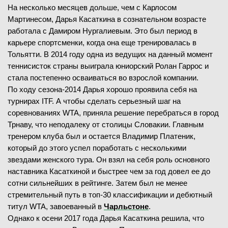
На несколько месяцев дольше, чем с Карлосом
Мартинесом, Дарья Касаткина в сознательном возрасте
работала с Дамиром Нургалиевым. Это был период в
карьере спортсменки, когда она еще тренировалась в
Тольятти. В 2014 году одна из ведущих на данный момент
теннисисток страны выиграла юниорский Ролан Гаррос и
стала постепенно осваиваться во взрослой компании.
По ходу сезона-2014 Дарья хорошо проявила себя на
турнирах ITF. А чтобы сделать серьезный шаг на
соревнованиях WTA, приняла решение перебраться в город
Трнаву, что неподалеку от столицы Словакии. Главным
тренером клуба был и остается Владимир Платеник,
который до этого успел поработать с несколькими
звездами женского тура. Он взял на себя роль основного
наставника Касаткиной и быстрее чем за год довел ее до
сотни сильнейших в рейтинге. Затем был не менее
стремительный путь в топ-30 классификации и дебютный
титул WTA, завоеванный в
Чарльстоне
.
Однако к осени 2017 года Дарья Касаткина решила, что