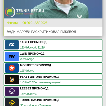
Новости
09:26 01 АВГ 2026
ЭНДИ МАРРЕЙ РАСКРИТИКОВАЛ ПИКЛБОЛ
1XBET ПРОМОКОД
120% бонус до 31130
1WIN ПРОМОКОД
200% бонус
MOSTBET ПРОМОКОД
125% бонус
PLAY FORTUNA ПРОМОКОД
175% и 250 бесплатных вращений
LEEBET ПРОМОКОД
150% и 350 FS
TURBO CASINO ПРОМОКОД
50 за подписку в Телеграм