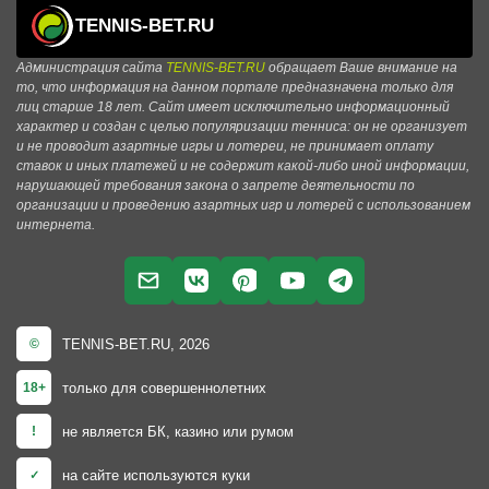
TENNIS-BET.RU
Администрация сайта
TENNIS-BET.RU
обращает Ваше внимание на
то, что информация на данном портале предназначена только для
лиц старше 18 лет. Сайт имеет исключительно информационный
характер и создан с целью популяризации тенниса: он не организует
и не проводит азартные игры и лотереи, не принимает оплату
ставок и иных платежей и не содержит какой-либо иной информации,
нарушающей требования закона о запрете деятельности по
организации и проведению азартных игр и лотерей с использованием
интернета.
TENNIS-BET.RU, 2026
©
только для совершеннолетних
18+
не является БК, казино или румом
!
на сайте используются куки
✓