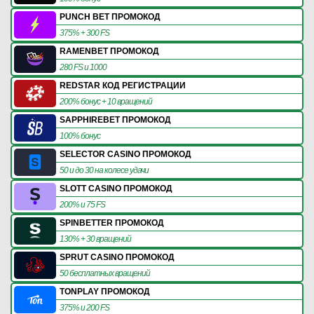
PUNCH BET ПРОМОКОД
375% + 300 FS
RAMENBET ПРОМОКОД
280 FS и 1000
REDSTAR КОД РЕГИСТРАЦИИ
200% бонус + 10 вращений
SAPPHIREBET ПРОМОКОД
100% бонус
SELECTOR CASINO ПРОМОКОД
50 и до 30 на колесе удачи
SLOTT CASINO ПРОМОКОД
200% и 75 FS
SPINBETTER ПРОМОКОД
130% + 30 вращений
SPRUT CASINO ПРОМОКОД
50 бесплатных вращений
TONPLAY ПРОМОКОД
375% и 200 FS