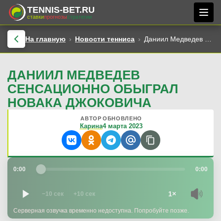
TENNIS-BET.RU
ставки
прогнозы
стратегии
На главную
Новости тенниса
Даниил Медведев сенсационно обыграл Новака Джоковича
ДАНИИЛ МЕДВЕДЕВ
СЕНСАЦИОННО ОБЫГРАЛ
НОВАКА ДЖОКОВИЧА
АВТОР
ОБНОВЛЕНО
Карина
4 марта 2023
0:00
0:00
1×
−10 сек
+10 сек
Серверная озвучка временно недоступна. Попробуйте позже.