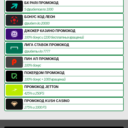
БК PARI ПРОМОКОД
5 фрибетов по 1000
БОНУС КОД ЛЕОН
фрибет до 20000
ДЖОКЕР КАЗИНО ПРОМОКОД
100% бонус и 1100 бесплатных вращений
ЛИГА СТАВОК ПРОМОКОД
фрибеты до 7777
ПИН АП ПРОМОКОД
100% бонус
ПОКЕРДОМ ПРОМОКОД
100% бонус + 1000 вращений
ПРОМОКОД JETTON
425% и 250FS
ПРОМОКОД KUSH CASINO
275% и 1000 FS