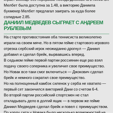
Мелбет была доступна за 1.48, а викторию Даниила
букмекер Мелбет предлагал заиграть за куда более
солидные 2.85.
ДАНИИЛ МЕДВЕДЕВ СЫГРАЕТ С АНДРЕЕМ
РУБЛЕВЫМ
На старте противостояния оба теннисиста великолепно
играли на своем мяче. Но в пятом гейме стартового игрового
отрезка сербский игрок неожиданно дрогнул — Даниил
добавил и сделал брейк, вырвавшись вперед.
В седьмом гейме первой партии россиянин еще раз взял
подачу своего соперника и увеличил свое преимущество.
Но Новак все-таки смог включиться — Джокович сделал
брейк и немного сократил свое преимущество.
Но на полноценный камбэк силенок у серба не хватило —
первый сет закончился викторией Дани со счетом 6-4.
Во второй партии российский спортсмен не стал
откладывать дело в долгий ящик — в первом же гейме
Даниил Медведев сделал брейк и повел с преимуществом.
По хорду сета у Новака было несколько возможностей на