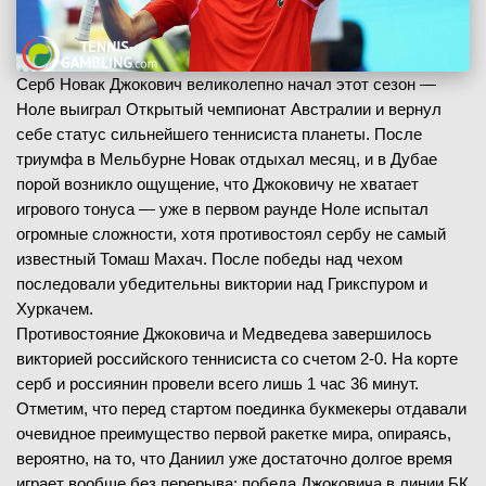
Серб Новак Джокович великолепно начал этот сезон —
Ноле выиграл Открытый чемпионат Австралии и вернул
себе статус сильнейшего теннисиста планеты. После
триумфа в Мельбурне Новак отдыхал месяц, и в Дубае
порой возникло ощущение, что Джоковичу не хватает
игрового тонуса — уже в первом раунде Ноле испытал
огромные сложности, хотя противостоял сербу не самый
известный Томаш Махач. После победы над чехом
последовали убедительны виктории над Грикспуром и
Хуркачем.
Противостояние Джоковича и Медведева завершилось
викторией российского теннисиста со счетом 2-0. На корте
серб и россиянин провели всего лишь 1 час 36 минут.
Отметим, что перед стартом поединка букмекеры отдавали
очевидное преимущество первой ракетке мира, опираясь,
вероятно, на то, что Даниил уже достаточно долгое время
играет вообще без перерыва: победа Джоковича в линии БК