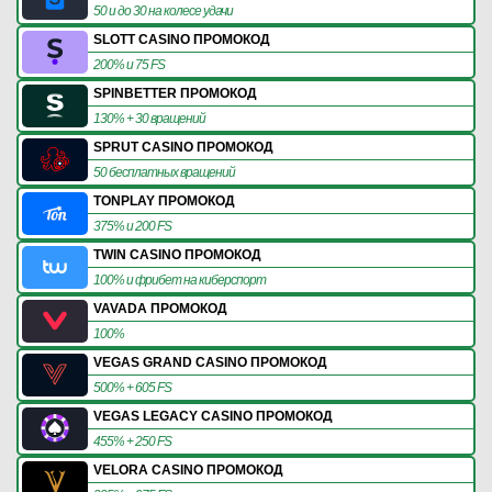
50 и до 30 на колесе удачи
SLOTT CASINO ПРОМОКОД
200% и 75 FS
SPINBETTER ПРОМОКОД
130% + 30 вращений
SPRUT CASINO ПРОМОКОД
50 бесплатных вращений
TONPLAY ПРОМОКОД
375% и 200 FS
TWIN CASINO ПРОМОКОД
100% и фрибет на киберспорт
VAVADA ПРОМОКОД
100%
VEGAS GRAND CASINO ПРОМОКОД
500% + 605 FS
VEGAS LEGACY CASINO ПРОМОКОД
455% + 250 FS
VELORA CASINO ПРОМОКОД