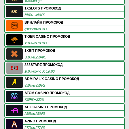
100% бонус
1XSLOTS ПРОМОКОД
550% + 450 FS
ВИНЛАЙН ПРОМОКОД
фрибет до 3000
TIGER CASINO ПРОМОКОД
150% до 100 000
1XBIT ПРОМОКОД
300% и 250 ФС
888STARZ ПРОМОКОД
100% бонус до 12000
ADMIRAL X CASINO ПРОМОКОД
850% и 850 FS
ATOM CASINO ПРОМОКОД
750FS + 225%
AUF CASINO ПРОМОКОД
250% и 250 FS
AZINO ПРОМОКОД
277% и 277 FS