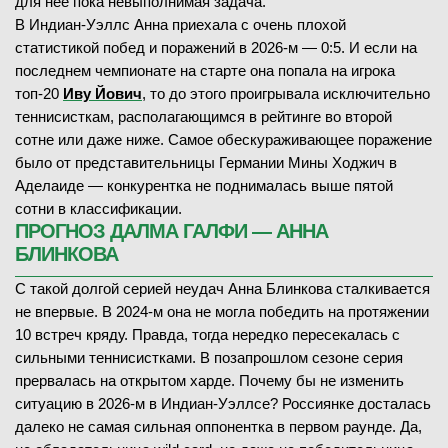
для нее пока невыполнимая задача.
В Индиан-Уэллс Анна приехала с очень плохой
статистикой побед и поражений в 2026-м — 0:5. И если на
последнем чемпионате на старте она попала на игрока
топ-20
Иву Йович
, то до этого проигрывала исключительно
теннисисткам, располагающимся в рейтинге во второй
сотне или даже ниже. Самое обескураживающее поражение
было от представительницы Германии Мины Ходжич в
Аделаиде — конкурентка не поднималась выше пятой
сотни в классификации.
ПРОГНОЗ ДАЛМА ГАЛФИ — АННА
БЛИНКОВА
С такой долгой серией неудач Анна Блинкова сталкивается
не впервые. В 2024-м она не могла победить на протяжении
10 встреч кряду. Правда, тогда нередко пересекалась с
сильными теннисистками. В позапрошлом сезоне серия
прервалась на открытом харде. Почему бы не изменить
ситуацию в 2026-м в Индиан-Уэллсе? Россиянке досталась
далеко не самая сильная оппонентка в первом раунде. Да,