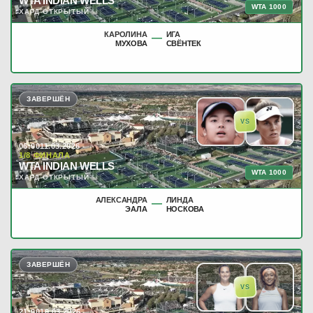
WTA INDIAN WELLS
WTA 1000
ХАРД ОТКРЫТЫЙ
КАРОЛИНА
ИГА
—
МУХОВА
СВЁНТЕК
ЗАВЕРШЁН
VS
06:00
11.03.2026
1/8 ФИНАЛА
WTA INDIAN WELLS
WTA 1000
ХАРД ОТКРЫТЫЙ
АЛЕКСАНДРА
ЛИНДА
—
ЭАЛА
НОСКОВА
ЗАВЕРШЁН
VS
21:00
10.03.2026