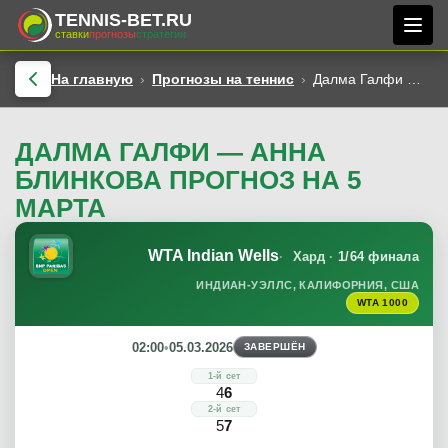
TENNIS-BET.RU
ставки
прогнозы
стратегии
На главную
Прогнозы на теннис
Далма Галфи — Анна Блинкова прогноз на 5 марта
ДАЛМА ГАЛФИ — АННА
БЛИНКОВА ПРОГНОЗ НА 5
МАРТА
WTA Indian Wells
Хард
1/64 финала
ИНДИАН-УЭЛЛС, КАЛИФОРНИЯ, США
WTA 1000
02:00
•
05.03.2026
ЗАВЕРШЁН
1-й сет
4
6
2-й сет
5
7