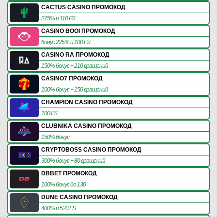
CACTUS CASINO ПРОМОКОД
275% и 110 FS
CASINO BOOI ПРОМОКОД
бонус 225% и 100 FS
CASINO RA ПРОМОКОД
150% бонус + 210 вращений
CASINO7 ПРОМОКОД
100% бонус + 150 вращений
CHAMPION CASINO ПРОМОКОД
100 FS
CLUBNIKA CASINO ПРОМОКОД
150% бонус
CRYPTOBOSS CASINO ПРОМОКОД
300% бонус + 80 вращений
DBBET ПРОМОКОД
100% бонус до 130
DUNE CASINO ПРОМОКОД
400% и 520 FS