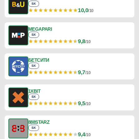
БК
10,0
/10
MEGAPARI
БК
9,8
/10
БЕТСИТИ
БК
9,7
/10
1XBIT
БК
9,5
/10
888STARZ
БК
9,4
/10