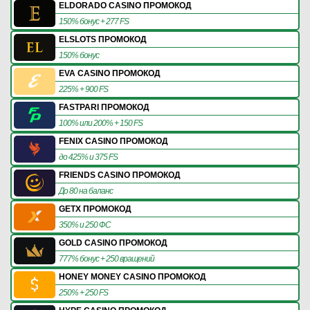
ELDORADO CASINO ПРОМОКОД
150% бонус + 277 FS
ELSLOTS ПРОМОКОД
150% бонус
EVA CASINO ПРОМОКОД
225% + 900 FS
FASTPARI ПРОМОКОД
100% или 200% + 150 FS
FENIX CASINO ПРОМОКОД
до 425% и 375 FS
FRIENDS CASINO ПРОМОКОД
До 80 на баланс
GETX ПРОМОКОД
350% и 250 ФС
GOLD CASINO ПРОМОКОД
777% бонус + 250 вращений
HONEY MONEY CASINO ПРОМОКОД
250% + 250 FS