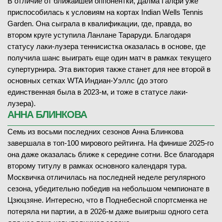
В отличие от ближайшей оппонентки, Далма Галфи уже
приспособилась к условиям на кортах Indian Wells Tennis
Garden. Она сыграла в квалификации, где, правда, во
втором круге уступила Ланлане Тараруди. Благодаря
статусу лаки-лузера теннисистка оказалась в основе, где
получила шанс выиграть еще один матч в рамках текущего
супертурнира. Эта виктория также станет для нее второй в
основных сетках WTA Индиан-Уэллс (до этого
единственная была в 2023-м, и тоже в статусе лаки-
лузера).
АННА БЛИНКОВА
Семь из восьми последних сезонов Анна Блинкова
завершала в топ-100 мирового рейтинга. На финише 2025-го
она даже оказалась ближе к середине сотни. Все благодаря
второму титулу в рамках основного календаря тура.
Москвичка отличилась на последней неделе регулярного
сезона, убедительно победив на небольшом чемпионате в
Цзюцзяне. Интересно, что в Поднебесной спортсменка не
потеряла ни партии, а в 2026-м даже выигрыш одного сета