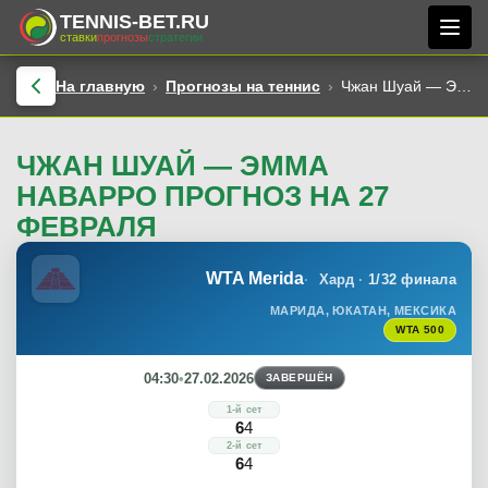
TENNIS-BET.RU
ставки
прогнозы
стратегии
На главную
Прогнозы на теннис
Чжан Шуай — Эмма Наварро прогноз на 27 февраля
ЧЖАН ШУАЙ — ЭММА
НАВАРРО ПРОГНОЗ НА 27
ФЕВРАЛЯ
WTA Merida
Хард
1/32 финала
МАРИДА, ЮКАТАН, МЕКСИКА
WTA 500
04:30
•
27.02.2026
ЗАВЕРШЁН
1-й сет
6
4
2-й сет
6
4