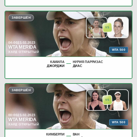
ЗАВЕРШЁН
VS
04:00
23.02.2023
WTA MERIDA
WTA 500
ХАРД ОТКРЫТЫЙ
КАМИЛА
НУРИЯ ПАРРИЗАС
—
ДЖОРДЖИ
ДИАС
ЗАВЕРШЁН
VS
00:00
23.02.2023
WTA MERIDA
WTA 500
ХАРД ОТКРЫТЫЙ
КИМБЕРЛИ
ВАН
—