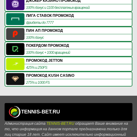
ДЖОКЕР КАЗИНО ПРОМОКОД
100% бонус и 1100 бесплатных вращений
ЛИГА СТАВОК ПРОМОКОД
фрибеты до 7777
ПИН АП ПРОМОКОД
100% бонус
ПОКЕРДОМ ПРОМОКОД
100% бонус + 1000 вращений
ПРОМОКОД JETTON
425% и 250FS
ПРОМОКОД KUSH CASINO
275% и 1000 FS
TENNIS-BET.RU
Администрация сайта
TENNIS-BET.RU
обращает Ваше внимание на
то, что информация на данном портале предназначена только для
лиц старше 18 лет. Сайт имеет исключительно информационный