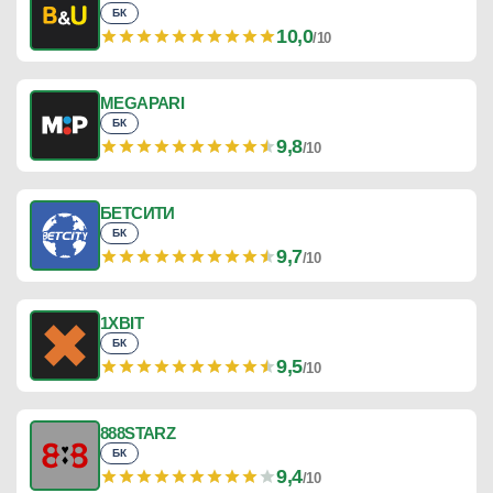
БК
10,0
/10
MEGAPARI
БК
9,8
/10
БЕТСИТИ
БК
9,7
/10
1XBIT
БК
9,5
/10
888STARZ
БК
9,4
/10