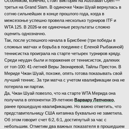
Особняком, конечно, стоит виктория на Australian Open —
третья на Grand Slam. В одиночке Чжан Шуай вернулась в
сотню сильнейших в конце прошлого года, когда в
межсезонье успешно провела несколько турниров ITF и
WTA 125. В 2026-м ее одиночные результаты сложно
оценить однозначно.
Так, после успешного начала в Брисбене (три победы в
сложных матчах и борьба в поединке с Еленой Рыбакиной)
теннисистка проиграла на старте четырех турниров кряду.
Среди неудач были и поражения от теннисисток, далеких
от топ-100: 41-летней Веры Звонаревой, Тайлы Престон. В
Мериде Чжан Шуай, похоже, опять готова показывать свой
лучший теннис. За три матча с учетом квалификации она не
потеряла ни партии.
Да, Чжан Шуай повезло, что на старте WTA Мерида она
получила в оппонентки 39-летнюю
Варвару Лепченко
,
ранее прошедшую квалификацию. Но важно отметить, что
представительницу США китаянка буквально не заметила.
Об этом говорит счет 6:2, 6:1, достигнутый за час с
небольшим. Отметим два важных показателя в прошедшем