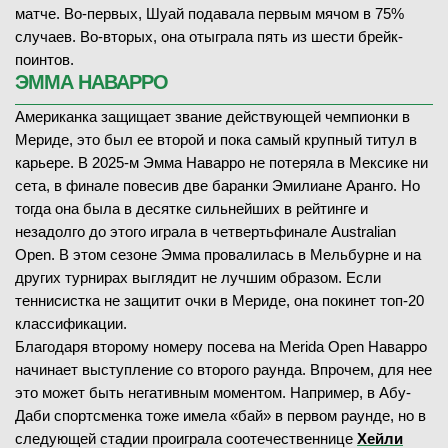
матче. Во-первых, Шуай подавала первым мячом в 75%
случаев. Во-вторых, она отыграла пять из шести брейк-
поинтов.
ЭММА НАВАРРО
Американка защищает звание действующей чемпионки в
Мериде, это был ее второй и пока самый крупный титул в
карьере. В 2025-м Эмма Наварро не потеряла в Мексике ни
сета, в финале повесив две баранки Эмилиане Аранго. Но
тогда она была в десятке сильнейших в рейтинге и
незадолго до этого играла в четвертьфинале Australian
Open. В этом сезоне Эмма провалилась в Мельбурне и на
других турнирах выглядит не лучшим образом. Если
теннисистка не защитит очки в Мериде, она покинет топ-20
классификации.
Благодаря второму номеру посева на Merida Open Наварро
начинает выступление со второго раунда. Впрочем, для нее
это может быть негативным моментом. Например, в Абу-
Даби спортсменка тоже имела «бай» в первом раунде, но в
следующей стадии проиграла соотечественнице
Хейли