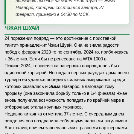
вниманию прогноз на матч Чжан Шуай — Эмма
Наварро, который состоится завтра, 27
февраля, примерно в 04:30 по МСК.
ЧЖАН ШУАЙ
24 поражения подряд — это достижение с приставкой
«анти» принадлежит Чжан Шуай. Она не знала радости
побед с февраля 2023-го по сентябрь 2024-го, приближаясь
к 36-летию. Если бы не ренессанс на WTA 1000 в
Пекине-2024, теннисистка наверняка попрощалась бы с
одиночной карьерой. Но тогда в первых раундах домашнего
турнира ей удалось победить сильных американок, среди
которых оказалась и Эмма Наварро. Благодаря тому
прорыву (она закончила борьбу только в 1/4 финала) Чжан
вновь получила возможность попадать по крайней мере в
отборочные этапы крупных турниров.
Недавно китаянка отметила 37-летие. С очередным днем
рождения она поздравила себя двумя парными титулами в
Австралии, причем завоеванными с разными партнершами.