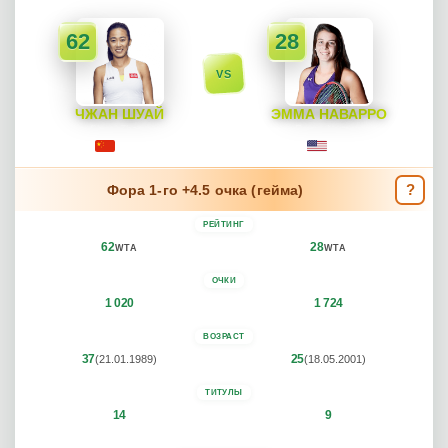
62
28
VS
ЧЖАН ШУАЙ
ЭММА НАВАРРО
Shuai Zhang
Emma Navarro
Китай
США
?
Фора 1-го +4.5 очка (гейма)
РЕЙТИНГ
62
28
WTA
WTA
ОЧКИ
1 020
1 724
ВОЗРАСТ
37
25
(21.01.1989)
(18.05.2001)
ТИТУЛЫ
14
9