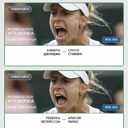
ЗАВЕРШЁН
04:00
25.02.2023
WTA MERIDA
WTA 500
ХАРД ОТКРЫТЫЙ
КАМИЛА
СЛОУН
—
ДЖОРДЖИ
СТИВЕНС
ЗАВЕРШЁН
00:00
24.02.2023
WTA MERIDA
WTA 500
ХАРД ОТКРЫТЫЙ
РЕБЕККА
АЛИСИЯ
—
ПЕТЕРССОН
ПАРКС