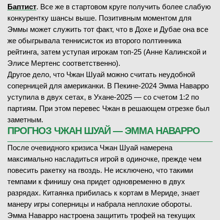
Баптист
. Все же в стартовом круге получить более слабую
конкурентку шансы выше. Позитивным моментом для
Эммы может служить тот факт, что в Дохе и Дубае она все
же обыгрывала теннисисток из второго полтинника
рейтинга, затем уступая игрокам топ-25 (Анне Калинской и
Элисе Мертенс соответственно).
Другое дело, что Чжан Шуай можно считать неудобной
соперницей для американки. В Пекине-2024 Эмма Наварро
уступила в двух сетах, в Ухане-2025 — со счетом 1:2 по
партиям. При этом перевес Чжан в решающем отрезке был
заметным.
ПРОГНОЗ ЧЖАН ШУАЙ — ЭММА НАВАРРО
После очевидного кризиса Чжан Шуай намерена
максимально насладиться игрой в одиночке, прежде чем
повесить ракетку на гвоздь. Не исключено, что такими
темпами к финишу она придет одновременно в двух
разрядах. Китаянка прибилась к кортам в Мериде, знает
манеру игры соперницы и набрала неплохие обороты.
Эмма Наварро настроена защитить трофей на текущих