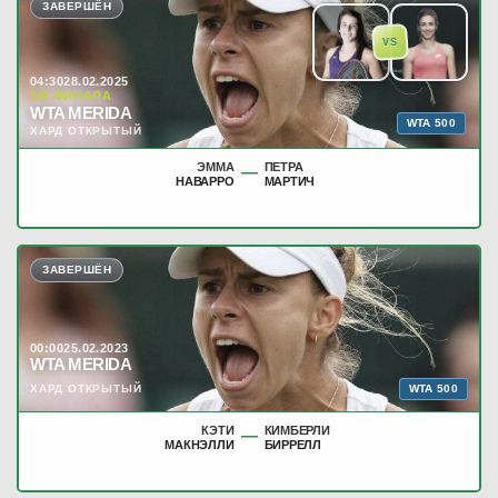
ЗАВЕРШЁН
VS
04:30
28.02.2025
1/8 ФИНАЛА
WTA MERIDA
WTA 500
ХАРД ОТКРЫТЫЙ
ЭММА
ПЕТРА
—
НАВАРРО
МАРТИЧ
ЗАВЕРШЁН
00:00
25.02.2023
WTA MERIDA
WTA 500
ХАРД ОТКРЫТЫЙ
КЭТИ
КИМБЕРЛИ
—
МАКНЭЛЛИ
БИРРЕЛЛ