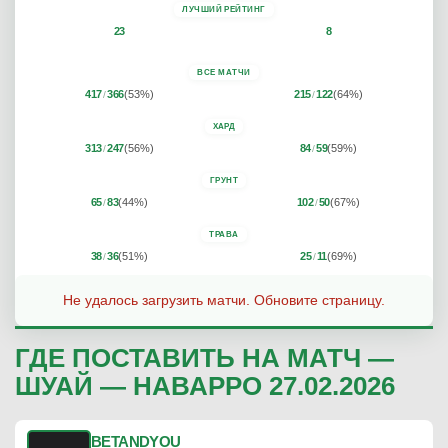
ЛУЧШИЙ РЕЙТИНГ
23
8
ВСЕ МАТЧИ
417
366
(53%)
215
122
(64%)
/
/
ХАРД
313
247
(56%)
84
59
(59%)
/
/
ГРУНТ
65
83
(44%)
102
50
(67%)
/
/
ТРАВА
38
36
(51%)
25
11
(69%)
/
/
Не удалось загрузить матчи. Обновите страницу.
ГДЕ ПОСТАВИТЬ НА МАТЧ —
ШУАЙ — НАВАРРО 27.02.2026
BETANDYOU