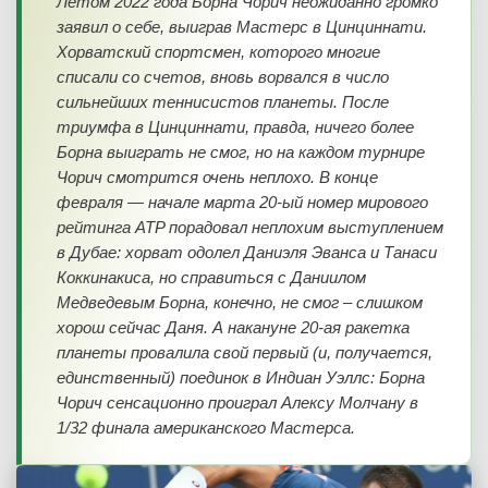
Летом 2022 года Борна Чорич неожиданно громко
заявил о себе, выиграв Мастерс в Цинциннати.
Хорватский спортсмен, которого многие
списали со счетов, вновь ворвался в число
сильнейших теннисистов планеты. После
триумфа в Цинциннати, правда, ничего более
Борна выиграть не смог, но на каждом турнире
Чорич смотрится очень неплохо. В конце
февраля — начале марта 20-ый номер мирового
рейтинга ATP порадовал неплохим выступлением
в Дубае: хорват одолел Даниэля Эванса и Танаси
Коккинакиса, но справиться с Даниилом
Медведевым Борна, конечно, не смог – слишком
хорош сейчас Даня. А накануне 20-ая ракетка
планеты провалила свой первый (и, получается,
единственный) поединок в Индиан Уэллс: Борна
Чорич сенсационно проиграл Алексу Молчану в
1/32 финала американского Мастерса.