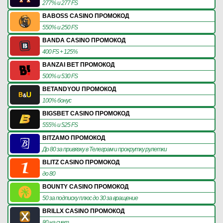
277% и 277 FS
BABOSS CASINO ПРОМОКОД
550% и 250 FS
BANDA CASINO ПРОМОКОД
400 FS + 125%
BANZAI BET ПРОМОКОД
500% и 530 FS
BETANDYOU ПРОМОКОД
100% бонус
BIGSBET CASINO ПРОМОКОД
555% и 525 FS
BITZAMO ПРОМОКОД
До 80 за привязку в Телеграм и прокрутку рулетки
BLITZ CASINO ПРОМОКОД
до 80
BOUNTY CASINO ПРОМОКОД
50 за подписку плюс до 30 за вращение
BRILLX CASINO ПРОМОКОД
80 на счет