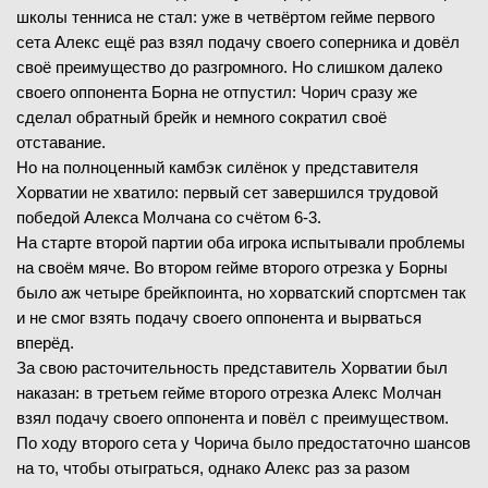
школы тенниса не стал: уже в четвёртом гейме первого
сета Алекс ещё раз взял подачу своего соперника и довёл
своё преимущество до разгромного. Но слишком далеко
своего оппонента Борна не отпустил: Чорич сразу же
сделал обратный брейк и немного сократил своё
отставание.
Но на полноценный камбэк силёнок у представителя
Хорватии не хватило: первый сет завершился трудовой
победой Алекса Молчана со счётом 6-3.
На старте второй партии оба игрока испытывали проблемы
на своём мяче. Во втором гейме второго отрезка у Борны
было аж четыре брейкпоинта, но хорватский спортсмен так
и не смог взять подачу своего оппонента и вырваться
вперёд.
За свою расточительность представитель Хорватии был
наказан: в третьем гейме второго отрезка Алекс Молчан
взял подачу своего оппонента и повёл с преимуществом.
По ходу второго сета у Чорича было предостаточно шансов
на то, чтобы отыграться, однако Алекс раз за разом