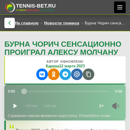
TENNIS-BET.RU
ставки
прогнозы
стратегии
На главную
Новости тенниса
Бурна Чорич сенсационно проиграл Алексу Молчану
БУРНА ЧОРИЧ СЕНСАЦИОННО
ПРОИГРАЛ АЛЕКСУ МОЛЧАНУ
АВТОР
ОБНОВЛЕНО
Карина
12 марта 2023
0:00
0:00
1×
−10 сек
+10 сек
Серверная озвучка временно недоступна. Попробуйте позже.