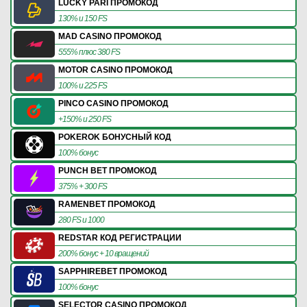
LUCKY PARI ПРОМОКОД
130% и 150 FS
MAD CASINO ПРОМОКОД
555% плюс 380 FS
MOTOR CASINO ПРОМОКОД
100% и 225 FS
PINCO CASINO ПРОМОКОД
+150% и 250 FS
POKEROK БОНУСНЫЙ КОД
100% бонус
PUNCH BET ПРОМОКОД
375% + 300 FS
RAMENBET ПРОМОКОД
280 FS и 1000
REDSTAR КОД РЕГИСТРАЦИИ
200% бонус + 10 вращений
SAPPHIREBET ПРОМОКОД
100% бонус
SELECTOR CASINO ПРОМОКОД