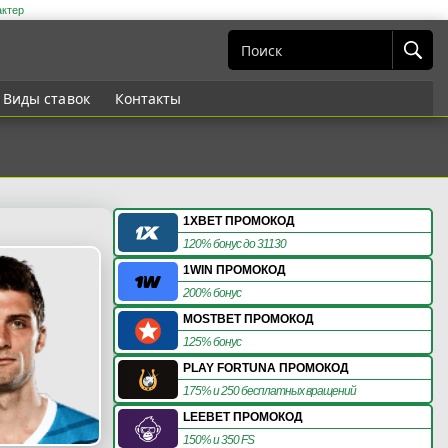
актер
Виды ставок
Контакты
1XBET ПРОМОКОД
120% бонус до 31130
1WIN ПРОМОКОД
200% бонус
MOSTBET ПРОМОКОД
125% бонус
PLAY FORTUNA ПРОМОКОД
175% и 250 бесплатных вращений
LEEBET ПРОМОКОД
150% и 350 FS