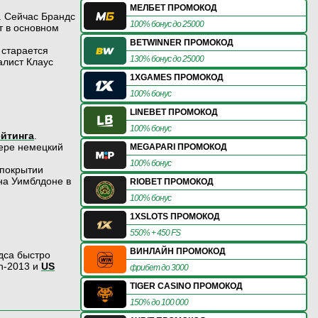
МЕЛБЕТ ПРОМОКОД
ь. Сейчас Брандс
100% бонус до 25000
т в основном
BETWINNER ПРОМОКОД
 старается
130% бонус до 25000
алист Клаус
1XGAMES ПРОМОКОД
100% бонус
LINEBET ПРОМОКОД
100% бонус
йтинга
.
жере немецкий
MEGAPARI ПРОМОКОД
100% бонус
 покрытии
 на Уимблдоне в
RIOBET ПРОМОКОД
100% бонус
1XSLOTS ПРОМОКОД
550% + 450 FS
ВИНЛАЙН ПРОМОКОД
дса быстро
n-2013 и
US
фрибет до 3000
TIGER CASINO ПРОМОКОД
150% до 100 000