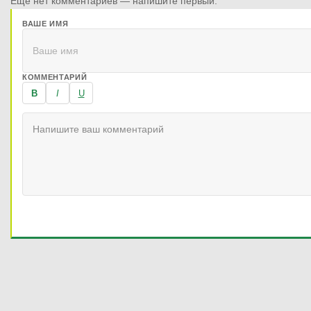
Ещё нет комментариев — напишите первый.
ВАШЕ ИМЯ
КОММЕНТАРИЙ
B
I
U