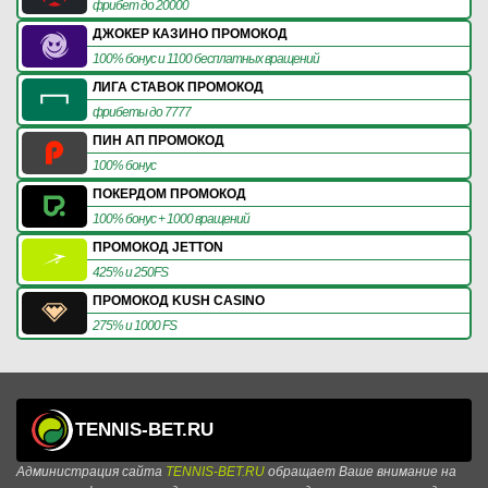
фрибет до 20000
ДЖОКЕР КАЗИНО ПРОМОКОД
100% бонус и 1100 бесплатных вращений
ЛИГА СТАВОК ПРОМОКОД
фрибеты до 7777
ПИН АП ПРОМОКОД
100% бонус
ПОКЕРДОМ ПРОМОКОД
100% бонус + 1000 вращений
ПРОМОКОД JETTON
425% и 250FS
ПРОМОКОД KUSH CASINO
275% и 1000 FS
TENNIS-BET.RU
Администрация сайта
TENNIS-BET.RU
обращает Ваше внимание на