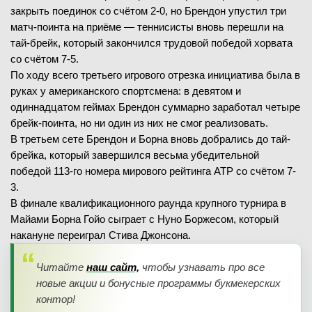
закрыть поединок со счётом 2-0, но Брендон упустил три
матч-поинта на приёме — теннисисты вновь перешли на
тай-брейк, который закончился трудовой победой хорвата
со счётом 7-5.
По ходу всего третьего игрового отрезка инициатива была в
руках у американского спортсмена: в девятом и
одиннадцатом геймах Брендон суммарно заработал четыре
брейк-поинта, но ни один из них не смог реализовать.
В третьем сете Брендон и Борна вновь добрались до тай-
брейка, который завершился весьма убедительной
победой 113-го номера мирового рейтинга ATP со счётом 7-
3.
В финале квалификационного раунда крупного турнира в
Майами Борна Гойо сыграет с Нуно Боржесом, который
накануне переиграл Стива Джонсона.
Читайте
наш сайт,
чтобы узнавать про все
новые акции и бонусные программы букмекерских
контор!