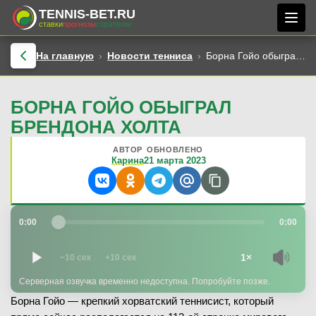
TENNIS-BET.RU
ставки
прогнозы
стратегии
На главную
Новости тенниса
Борна Гойо обыграл Брендона Холта
БОРНА ГОЙО ОБЫГРАЛ
БРЕНДОНА ХОЛТА
АВТОР
ОБНОВЛЕНО
Карина
21 марта 2023
0:00
0:00
1×
−10 сек
+10 сек
Серверная озвучка временно недоступна. Попробуйте позже.
Борна Гойо — крепкий хорватский теннисист, который