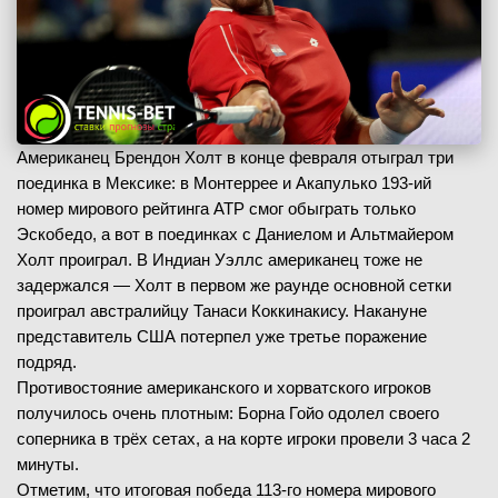
Американец Брендон Холт в конце февраля отыграл три
поединка в Мексике: в Монтеррее и Акапулько 193-ий
номер мирового рейтинга ATP смог обыграть только
Эскобедо, а вот в поединках с Даниелом и Альтмайером
Холт проиграл. В Индиан Уэллс американец тоже не
задержался — Холт в первом же раунде основной сетки
проиграл австралийцу Танаси Коккинакису. Накануне
представитель США потерпел уже третье поражение
подряд.
Противостояние американского и хорватского игроков
получилось очень плотным: Борна Гойо одолел своего
соперника в трёх сетах, а на корте игроки провели 3 часа 2
минуты.
Отметим, что итоговая победа 113-го номера мирового