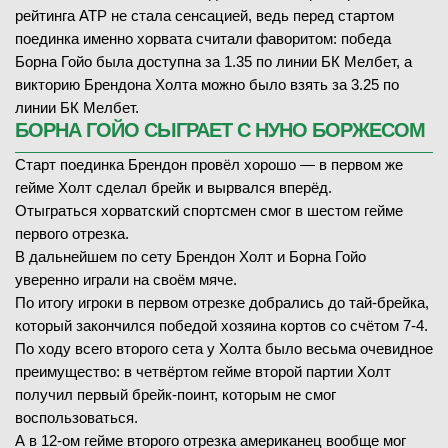
рейтинга ATP не стала сенсацией, ведь перед стартом
поединка именно хорвата считали фаворитом: победа
Борна Гойо была доступна за 1.35 по линии БК Мелбет, а
викторию Брендона Холта можно было взять за 3.25 по
линии БК Мелбет.
БОРНА ГОЙО СЫГРАЕТ С НУНО БОРЖЕСОМ
Старт поединка Брендон провёл хорошо — в первом же
гейме Холт сделал брейк и вырвался вперёд.
Отыграться хорватский спортсмен смог в шестом гейме
первого отрезка.
В дальнейшем по сету Брендон Холт и Борна Гойо
уверенно играли на своём мяче.
По итогу игроки в первом отрезке добрались до тай-брейка,
который закончился победой хозяина кортов со счётом 7-4.
По ходу всего второго сета у Холта было весьма очевидное
преимущество: в четвёртом гейме второй партии Холт
получил первый брейк-поинт, которым не смог
воспользоваться.
А в 12-ом гейме второго отрезка американец вообще мог