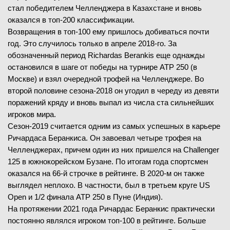
стал победителем Челленджера в Казахстане и вновь
оказался в топ-200 классификации.
Возвращения в топ-100 ему пришлось добиваться почти
год. Это случилось только в апреле 2018-го. За
обозначенный период Richardas Berankis еще однажды
остановился в шаге от победы на турнире ATP 250 (в
Москве) и взял очередной трофей на Челленджере. Во
второй половине сезона-2018 он угодил в череду из девяти
поражений кряду и вновь выпал из числа ста сильнейших
игроков мира.
Сезон-2019 считается одним из самых успешных в карьере
Ричардаса Беранкиса. Он завоевал четыре трофея на
Челленджерах, причем один из них пришелся на Challenger
125 в южнокорейском Бузане. По итогам года спортсмен
оказался на 66-й строчке в рейтинге. В 2020-м он также
выглядел неплохо. В частности, был в третьем круге US
Open и 1/2 финала ATP 250 в Пуне (Индия).
На протяжении 2021 года Ричардас Беранкис практически
постоянно являлся игроком топ-100 в рейтинге. Больше