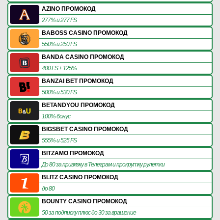
AZINO ПРОМОКОД
277% и 277 FS
BABOSS CASINO ПРОМОКОД
550% и 250 FS
BANDA CASINO ПРОМОКОД
400 FS + 125%
BANZAI BET ПРОМОКОД
500% и 530 FS
BETANDYOU ПРОМОКОД
100% бонус
BIGSBET CASINO ПРОМОКОД
555% и 525 FS
BITZAMO ПРОМОКОД
До 80 за привязку в Телеграм и прокрутку рулетки
BLITZ CASINO ПРОМОКОД
до 80
BOUNTY CASINO ПРОМОКОД
50 за подписку плюс до 30 за вращение