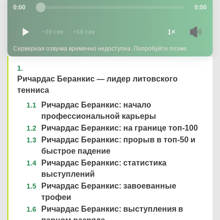
0:00
0:00
1×
−10 сек
+10 сек
Серверная озвучка временно недоступна. Попробуйте позже.
Ричардас Беранкис — лидер литовского
тенниса
Ричардас Беранкис: начало
профессиональной карьеры
Ричардас Беранкис: на границе топ-100
Ричардас Беранкис: прорыв в топ-50 и
быстрое падение
Ричардас Беранкис: статистика
выступлений
Ричардас Беранкис: завоеванные
трофеи
Ричардас Беранкис: выступления в