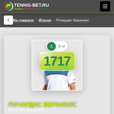
TENNIS-BET.RU
ставки
прогнозы
стратегии
На главную
Игроки
Ричардас Беранкис
×2
1717
РИЧАРДАС БЕРАНКИС
Ricardas Berankis