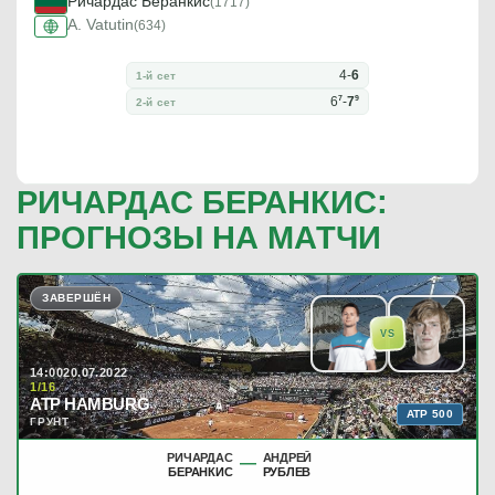
Ричардас Беранкис
(1717)
A. Vatutin
(634)
4
-
6
1-й сет
7
9
6
-
7
2-й сет
РИЧАРДАС БЕРАНКИС:
ПРОГНОЗЫ НА МАТЧИ
ЗАВЕРШЁН
VS
14:00
20.07.2022
1/16
ATP HAMBURG
ATP 500
ГРУНТ
РИЧАРДАС
АНДРЕЙ
—
БЕРАНКИС
РУБЛЕВ