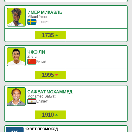
ИМЕР МИКАЭЛЬ
Mikael Ymer
Швеция
1735
2
Рейтинг:
Очки:
ЧЖЭ ЛИ
Zhe Li
Китай
1995
1
Рейтинг:
Очки:
САФВАТ МОХАММЕД
Mohamed Safwat
Египет
1910
1
Рейтинг:
Очки:
1XBET ПРОМОКОД