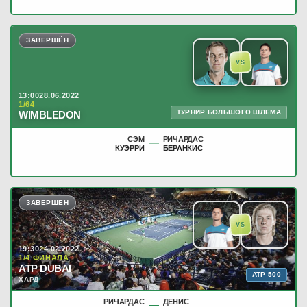
ЗАВЕРШЁН
VS
13:00
28.06.2022
1/64
ТУРНИР БОЛЬШОГО ШЛЕМА
WIMBLEDON
СЭМ
РИЧАРДАС
—
КУЭРРИ
БЕРАНКИС
ЗАВЕРШЁН
VS
19:30
24.02.2022
1/4 ФИНАЛА
ATP DUBAI
ATP 500
ХАРД
РИЧАРДАС
ДЕНИС
—