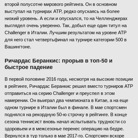
второй полусотне мирового рейтинга. Он в основном
выступал на турнирах ATP, редко опускаясь на более
низкий уровень. А если и опускался, то на Челленджерах
выглядел очень уверенно. Так, добыл еще один титул на
Challenger в Италии. Лучшим результатом на уровне ATP
для него стал четвертьфинал на турнире категории 500 в
Вашингтоне.
Ричардас Беранкис: прорыв в топ-50 и
быстрое падение
В первой половине 2016 года, несмотря на высокие позиции
в рейтинге, Ричардас Беранкис решил вместо турниров ATP
отправиться на серию Challenger и преуспел в этом
намерении. Он выиграл два чемпионата в Китае, а на еще
одном турнире в Италии был в финале. В мае спортсмен
поднялся на рекордную 50-ю строчку в рейтинге. В конце
сезона теннисист вновь начал испытывать трудности со
здоровьем и в межсезонье перенес операцию на бедре.
Вернулся в тур только в мае 2017-го. Спортсмен вскоре