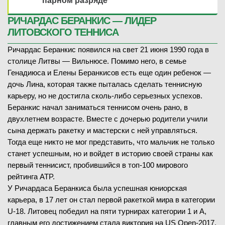
парном разряде
РИЧАРДАС БЕРАНКИС — ЛИДЕР
ЛИТОВСКОГО ТЕННИСА
Ричардас Беранкис появился на свет 21 июня 1990 года в
столице Литвы — Вильнюсе. Помимо него, в семье
Генадиюса и Елены Беранкисов есть еще один ребенок —
дочь Лина, которая также пыталась сделать теннисную
карьеру, но не достигла сколь-либо серьезных успехов.
Беранкис начал заниматься теннисом очень рано, в
двухлетнем возрасте. Вместе с дочерью родители учили
сына держать ракетку и мастерски с ней управляться.
Тогда еще никто не мог представить, что мальчик не только
станет успешным, но и войдет в историю своей страны как
первый теннисист, пробившийся в топ-100 мирового
рейтинга ATP.
У Ричардаса Беранкиса была успешная юниорская
карьера, в 17 лет он стал первой ракеткой мира в категории
U-18. Литовец победил на пяти турнирах категории 1 и А,
главным его достижением стала виктория на US Open-2017.