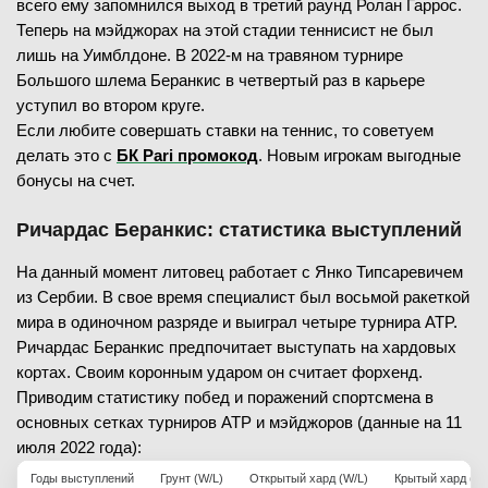
всего ему запомнился выход в третий раунд Ролан Гаррос.
Теперь на мэйджорах на этой стадии теннисист не был
лишь на Уимблдоне. В 2022-м на травяном турнире
Большого шлема Беранкис в четвертый раз в карьере
уступил во втором круге.
Если любите совершать ставки на теннис, то советуем
делать это с
БК Pari промокод
. Новым игрокам выгодные
бонусы на счет.
Ричардас Беранкис: статистика выступлений
На данный момент литовец работает с Янко Типсаревичем
из Сербии. В свое время специалист был восьмой ракеткой
мира в одиночном разряде и выиграл четыре турнира ATP.
Ричардас Беранкис предпочитает выступать на хардовых
кортах. Своим коронным ударом он считает форхенд.
Приводим статистику побед и поражений спортсмена в
основных сетках турниров ATP и мэйджоров (данные на 11
июля 2022 года):
Годы выступлений
Грунт (W/L)
Открытый хард (W/L)
Крытый хард (W/