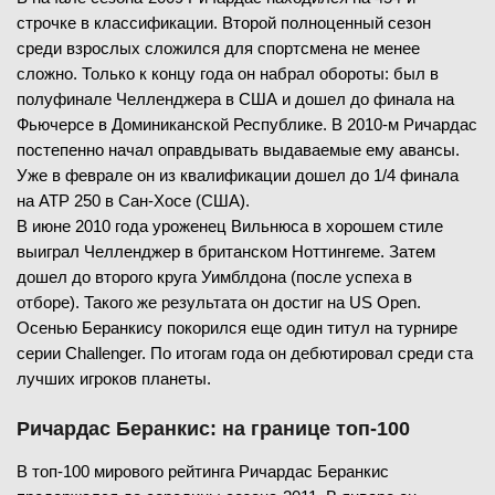
строчке в классификации. Второй полноценный сезон
среди взрослых сложился для спортсмена не менее
сложно. Только к концу года он набрал обороты: был в
полуфинале Челленджера в США и дошел до финала на
Фьючерсе в Доминиканской Республике. В 2010-м Ричардас
постепенно начал оправдывать выдаваемые ему авансы.
Уже в феврале он из квалификации дошел до 1/4 финала
на ATP 250 в Сан-Хосе (США).
В июне 2010 года уроженец Вильнюса в хорошем стиле
выиграл Челленджер в британском Ноттингеме. Затем
дошел до второго круга Уимблдона (после успеха в
отборе). Такого же результата он достиг на US Open.
Осенью Беранкису покорился еще один титул на турнире
серии Challenger. По итогам года он дебютировал среди ста
лучших игроков планеты.
Ричардас Беранкис: на границе топ-100
В топ-100 мирового рейтинга Ричардас Беранкис