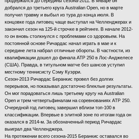
продержался до середины сезона-2011. В январе он
добрался до третьего круга Australian Open, но в марте
получил травму и выбыл из тура до конца июля. В
концовке года литовец чаще выступал на Челленджерах и
закончил сезон на 125-й строчке в рейтинге. В начале 2012-
го он вновь столкнулся с проблемами со здоровьем. На
постоянной основе Ричардас начал играть в мае и к
середине лета набрал отличные обороты. В частности, из
квалификации дошел до финала ATP 250 в Лос-Анджелесе
(США). Правда, в титульном матче без шансов уступил
местному теннисисту Сэму Куэрри.
Сезон-2013 Ричардас Беранкис провел без долгих
перерывов, но показывал достаточно блеклые результаты.
Он мог порадоваться лишь третьему кругу на Australian
Open и трем четвертьфиналам на соревнованиях ATP 250.
Очередной год литовец завершил вблизи топ-100 в
классификации. Впервые в элитной зоне по итогам года он
оказался в 2014-м. За обозначенный период Ричардас
выиграл два Челленджера.
На протяжении всего сезона-2015 Беранкис оставался во