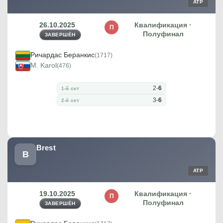
ATP
26.10.2025
Квалификация ·
П
Полуфинал
ЗАВЕРШЁН
Ричардас Беранкис
(1717)
M. Karol
(476)
2
-
6
1-й сет
3
-
6
2-й сет
Brest
B
ATP
19.10.2025
Квалификация ·
П
Полуфинал
ЗАВЕРШЁН