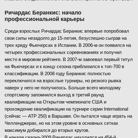
Ричардас Беранкис: начало
профессиональной карьеры
Среди взрослых Ричардас Беранкис впервые попробовал
свои силы незадолго до 15-летия, безуспешно сыграв на
трех кряду Фьючерсах в Испании. В 2006-м он появился на
четырех профессиональных соревнованиях и получил
место в мировом рейтинге. В 2007-м завоевал первый титул
на Фьючерсах и к концу сезона приблизился к топ-700 в
классификации. В 2008 году Беранкис полностью
переключился на взрослые турниры, но резкого рывка
наверх у него не получилось. Больше всего молодому
спортсмену запомнился выход в третий раунд
квалификации на Открытом чемпионате США и
прохождение квалификации на турнире серии International
(сейчас — ATP 250) в Варшаве. Он пытался чаще играть на
Челленджерах, но на этом уровне в основных сетках
максимум добирался до вторых кругов.
В начале сезона-2009 Ричардас находился на 454-й