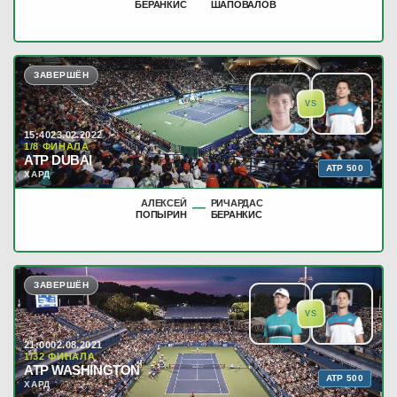
БЕРАНКИС
ШАПОВАЛОВ
ЗАВЕРШЁН
VS
15:40
23.02.2022
1/8 ФИНАЛА
ATP DUBAI
ATP 500
ХАРД
АЛЕКСЕЙ
РИЧАРДАС
—
ПОПЫРИН
БЕРАНКИС
ЗАВЕРШЁН
VS
21:00
02.08.2021
1/32 ФИНАЛА
ATP WASHINGTON
ATP 500
ХАРД