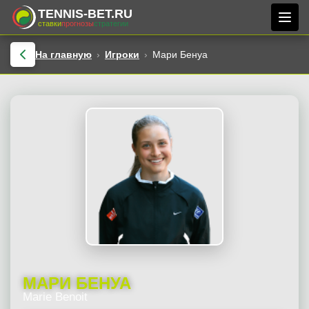
TENNIS-BET.RU
ставки
прогнозы
стратегии
На главную
Игроки
Мари Бенуа
МАРИ БЕНУА
Marie Benoit