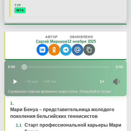
ТУР
WTA
АВТОР
ОБНОВЛЕНО
Сергей Миронов
12 ноября 2025
0:00
0:00
1×
−10 сек
+10 сек
Серверная озвучка временно недоступна. Попробуйте позже.
Мари Бенуа – представительница молодого
поколения бельгийских теннисистов
Старт профессиональной карьеры Мари