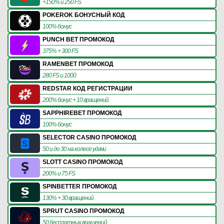
+150% и 250 FS
POKEROK БОНУСНЫЙ КОД
100% бонус
PUNCH BET ПРОМОКОД
375% + 300 FS
RAMENBET ПРОМОКОД
280 FS и 1000
REDSTAR КОД РЕГИСТРАЦИИ
200% бонус + 10 вращений
SAPPHIREBET ПРОМОКОД
100% бонус
SELECTOR CASINO ПРОМОКОД
50 и до 30 на колесе удачи
SLOTT CASINO ПРОМОКОД
200% и 75 FS
SPINBETTER ПРОМОКОД
130% + 30 вращений
SPRUT CASINO ПРОМОКОД
50 бесплатных вращений