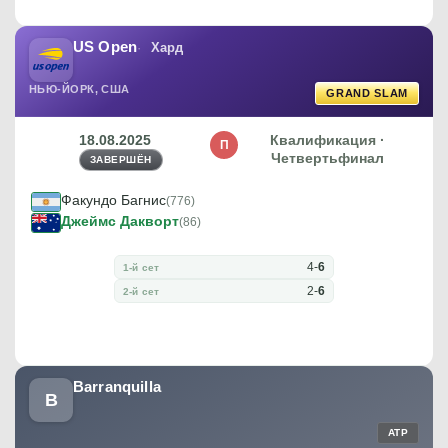
US Open
Хард
НЬЮ-ЙОРК, США
GRAND SLAM
18.08.2025
Квалификация ·
П
Четвертьфинал
ЗАВЕРШЁН
Факундо Багнис
(776)
Джеймс Дакворт
(86)
4
-
6
1-й сет
2
-
6
2-й сет
Barranquilla
B
ATP