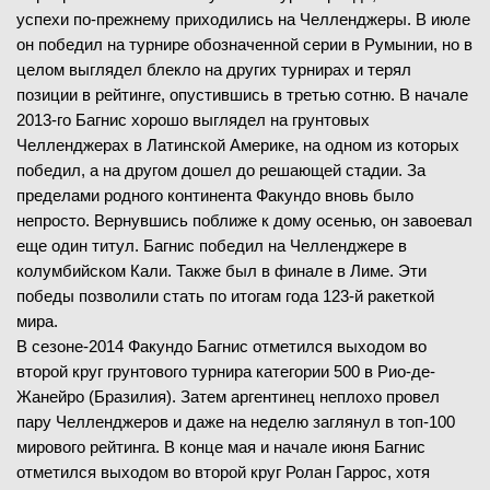
успехи по-прежнему приходились на Челленджеры. В июле
он победил на турнире обозначенной серии в Румынии, но в
целом выглядел блекло на других турнирах и терял
позиции в рейтинге, опустившись в третью сотню. В начале
2013-го Багнис хорошо выглядел на грунтовых
Челленджерах в Латинской Америке, на одном из которых
победил, а на другом дошел до решающей стадии. За
пределами родного континента Факундо вновь было
непросто. Вернувшись поближе к дому осенью, он завоевал
еще один титул. Багнис победил на Челленджере в
колумбийском Кали. Также был в финале в Лиме. Эти
победы позволили стать по итогам года 123-й ракеткой
мира.
В сезоне-2014 Факундо Багнис отметился выходом во
второй круг грунтового турнира категории 500 в Рио-де-
Жанейро (Бразилия). Затем аргентинец неплохо провел
пару Челленджеров и даже на неделю заглянул в топ-100
мирового рейтинга. В конце мая и начале июня Багнис
отметился выходом во второй круг Ролан Гаррос, хотя