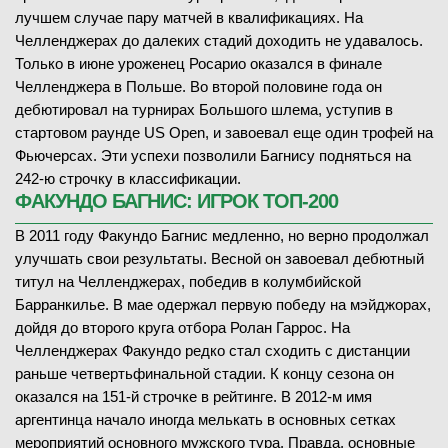
лучшем случае пару матчей в квалификациях. На
Челленджерах до далеких стадий доходить не удавалось.
Только в июне уроженец Росарио оказался в финале
Челленджера в Польше. Во второй половине года он
дебютировал на турнирах Большого шлема, уступив в
стартовом раунде US Open, и завоевал еще один трофей на
Фьючерсах. Эти успехи позволили Багнису подняться на
242-ю строчку в классификации.
ФАКУНДО БАГНИС: ИГРОК ТОП-200
В 2011 году Факундо Багнис медленно, но верно продолжал
улучшать свои результаты. Весной он завоевал дебютный
титул на Челленджерах, победив в колумбийской
Барранкилье. В мае одержал первую победу на мэйджорах,
дойдя до второго круга отбора Ролан Гаррос. На
Челленджерах Факундо редко стал сходить с дистанции
раньше четвертьфинальной стадии. К концу сезона он
оказался на 151-й строчке в рейтинге. В 2012-м имя
аргентинца начало иногда мелькать в основных сетках
мероприятий основного мужского тура. Правда, основные