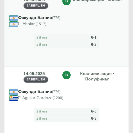
В
ЗАВЕРШЁН
Факундо Багнис
(776)
L. Aboian
(1517)
6
-
1
1-й сет
6
-
2
2-й сет
14.09.2025
Квалификация ·
В
Полуфинал
ЗАВЕРШЁН
Факундо Багнис
(776)
F. Aguilar Cardozo
(1200)
6
-
3
1-й сет
6
-
3
2-й сет