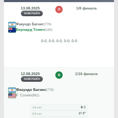
13.08.2025
1/8 финала
П
ЗАВЕРШЁН
Факундо Багнис
(776)
Бернард Томич
(160)
0-0, 0-0, 0-0, 0-0, 0-0
12.08.2025
1/16 финала
В
ЗАВЕРШЁН
Факундо Багнис
(776)
F. Corwin
(881)
6
-
3
1-й сет
2
7
6
-
7
2-й сет