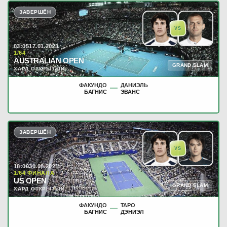
ЗАВЕРШЁН
VS
03:05
17.01.2023
1/64
AUSTRALIAN OPEN
GRAND SLAM
ХАРД ОТКРЫТЫЙ
ФАКУНДО
ДАНИЭЛЬ
—
БАГНИС
ЭВАНС
ЗАВЕРШЁН
VS
18:00
30.08.2021
1/64 ФИНАЛА
US OPEN
GRAND SLAM
ХАРД ОТКРЫТЫЙ
ФАКУНДО
ТАРО
—
БАГНИС
ДЭНИЭЛ