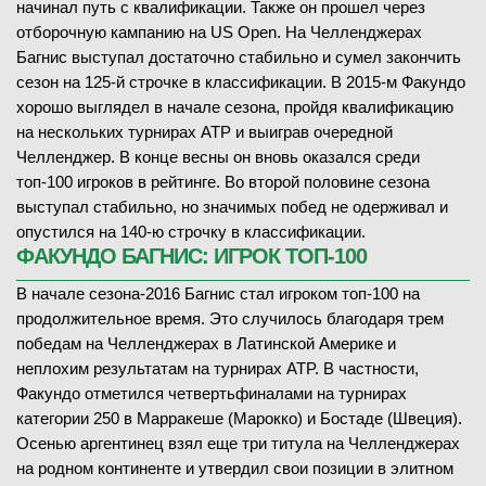
начинал путь с квалификации. Также он прошел через
отборочную кампанию на US Open. На Челленджерах
Багнис выступал достаточно стабильно и сумел закончить
сезон на 125-й строчке в классификации. В 2015-м Факундо
хорошо выглядел в начале сезона, пройдя квалификацию
на нескольких турнирах ATP и выиграв очередной
Челленджер. В конце весны он вновь оказался среди
топ-100 игроков в рейтинге. Во второй половине сезона
выступал стабильно, но значимых побед не одерживал и
опустился на 140-ю строчку в классификации.
ФАКУНДО БАГНИС: ИГРОК ТОП-100
В начале сезона-2016 Багнис стал игроком топ-100 на
продолжительное время. Это случилось благодаря трем
победам на Челленджерах в Латинской Америке и
неплохим результатам на турнирах ATP. В частности,
Факундо отметился четвертьфиналами на турнирах
категории 250 в Марракеше (Марокко) и Бостаде (Швеция).
Осенью аргентинец взял еще три титула на Челленджерах
на родном континенте и утвердил свои позиции в элитном