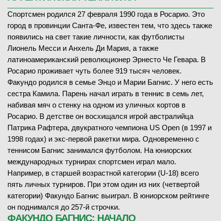
Спортсмен родился 27 февраля 1990 года в Росарио. Это
город в провинции Санта-Фе, известен тем, что здесь также
появились на свет такие личности, как футболисты
Лионель Месси и Анхель Ди Мария, а также
латиноамериканский революционер Эрнесто Че Гевара. В
Росарио проживает чуть более 919 тысяч человек.
Факундо родился в семье Энцо и Марии Багнис. У него есть
сестра Камила. Парень начал играть в теннис в семь лет,
набивая мяч о стенку на одном из уличных кортов в
Росарио. В детстве он восхищался игрой австралийца
Патрика Рафтера, двукратного чемпиона US Open (в 1997 и
1998 годах) и экс-первой ракетки мира. Одновременно с
теннисом Багнис занимался футболом. На юниорских
международных турнирах спортсмен играл мало.
Например, в старшей возрастной категории (U-18) всего
пять личных турниров. При этом один из них (четвертой
категории) Факундо Багнис выиграл. В юниорском рейтинге
он поднимался до 257-й строчки.
ФАКУНДО БАГНИС: НАЧАЛО