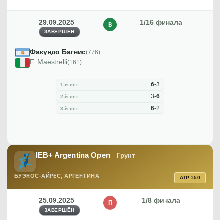
29.09.2025
1/16 финала
В
ЗАВЕРШЁН
Факундо Багнис
(776)
F. Maestrelli
(161)
6
-
3
1-й сет
3
-
6
2-й сет
6
-
2
3-й сет
IEB+ Argentina Open
Грунт
БУЭНОС-АЙРЕС, АРГЕНТИНА
ATP 250
25.09.2025
1/8 финала
П
ЗАВЕРШЁН