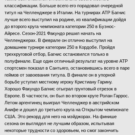
классификации. Больше всего его порадовал очередной
титул на Челленджере в Италии. На турнирах ATP Багнис
лучше всего выступил на родине, из квалификации дойдя
до второго круга чемпионата категории 250 в Буэнос-
Айресе. Сезон-2021 Факундо решил начать на
Челленджерах. В феврале он отлично выступил на
домашнем турнире категории 250 в Кордобе. Пройдя
трехкруговой отбор, Багнис остановился только в
полуфинале. Еще один отличный результат на уровне ATP
спортсмен показал в Сантьяго, остановившись всего в паре
геймов от завоевания титула. В финале он в упорной
борьбе уступил местному игроку Кристиану Гарину.
Хорошо Факундо Багнис отыграл грунтовый отрезок в
Европе. В частности, он был во втором круге Ролан Гаррос.
Летом аргентинец выиграл Челленджер в австрийском
Анифе и дошел до третьего круга на Открытом чемпионате
США. Это рекорд для него на мэйджорах. На финише
сезона он выглядел не лучшим образом, испытывая
некоторые трудности со здоровьем, но смог закончить