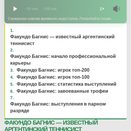
1×
−10 сек
+10 сек
Серверная озвучка временно недоступна. Попробуйте позже.
Факундо Багнис — известный аргентинский
теннисист
Факундо Багнис: начало профессиональной
карьеры
Факундо Багнис: игрок топ-200
Факундо Багнис: игрок топ-100
Факундо Багнис: статистика выступлений
Факундо Багнис: завоеванные трофеи
Факундо Багнис: выступления в парном
разряде
ФАКУНДО БАГНИС — ИЗВЕСТНЫЙ
АРГЕНТИНСКИЙ ТЕННИСИСТ