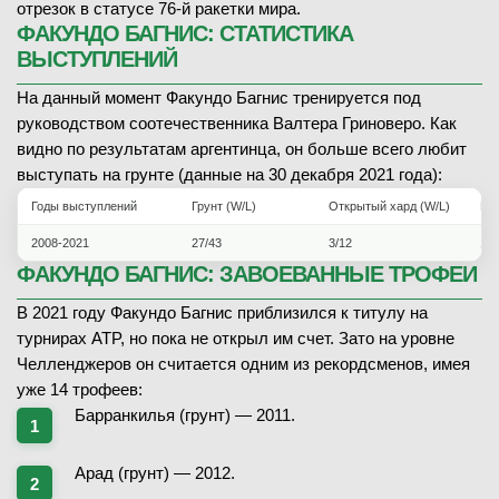
отрезок в статусе 76-й ракетки мира.
ФАКУНДО БАГНИС: СТАТИСТИКА
ВЫСТУПЛЕНИЙ
На данный момент Факундо Багнис тренируется под
руководством соотечественника Валтера Гриноверо. Как
видно по результатам аргентинца, он больше всего любит
выступать на грунте (данные на 30 декабря 2021 года):
Годы выступлений
Грунт (W/L)
Открытый хард (W/L)
Кры
2008-2021
27/43
3/12
1/2
ФАКУНДО БАГНИС: ЗАВОЕВАННЫЕ ТРОФЕИ
В 2021 году Факундо Багнис приблизился к титулу на
турнирах ATP, но пока не открыл им счет. Зато на уровне
Челленджеров он считается одним из рекордсменов, имея
уже 14 трофеев:
Барранкилья (грунт) — 2011.
Арад (грунт) — 2012.