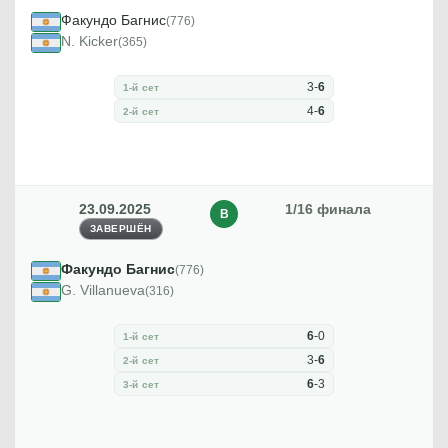
Факундо Багнис
(776)
N. Kicker
(365)
3
-
6
1-й сет
4
-
6
2-й сет
23.09.2025
1/16 финала
В
ЗАВЕРШЁН
Факундо Багнис
(776)
G. Villanueva
(316)
6
-
0
1-й сет
3
-
6
2-й сет
6
-
3
3-й сет