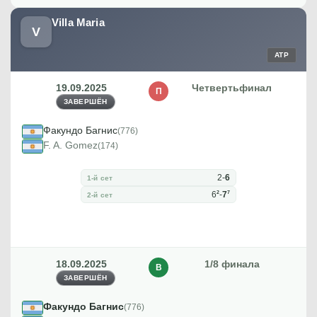
Villa Maria
V
ATP
19.09.2025
Четвертьфинал
П
ЗАВЕРШЁН
Факундо Багнис
(776)
F. A. Gomez
(174)
2
-
6
1-й сет
2
7
6
-
7
2-й сет
18.09.2025
1/8 финала
В
ЗАВЕРШЁН
Факундо Багнис
(776)