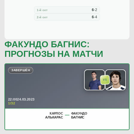
6
-
2
1-й сет
6
-
4
2-й сет
ФАКУНДО БАГНИС:
ПРОГНОЗЫ НА МАТЧИ
ЗАВЕРШЁН
VS
22:00
24.03.2023
1/32
КАРЛОС
ФАКУНДО
—
АЛЬКАРАС
БАГНИС