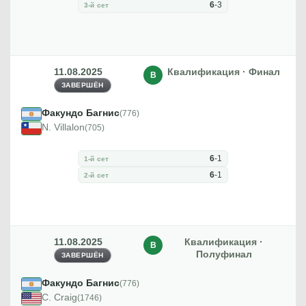
6
-
3
3-й сет
11.08.2025
Квалификация · Финал
В
ЗАВЕРШЁН
Факундо Багнис
(776)
N. Villalon
(705)
6
-
1
1-й сет
6
-
1
2-й сет
11.08.2025
Квалификация ·
В
Полуфинал
ЗАВЕРШЁН
Факундо Багнис
(776)
C. Craig
(1746)