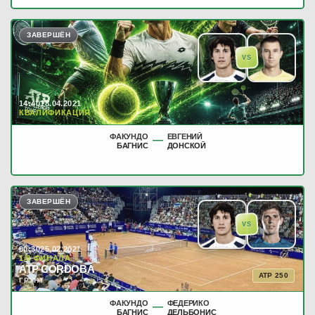
ЗАВЕРШЁН
VS
14:40
18.04.2021
КВАЛИФИКАЦИЯ
ФАКУНДО
ЕВГЕНИЙ
—
БАГНИС
ДОНСКОЙ
ЗАВЕРШЁН
VS
00:30
25.02.2021
1/8 ФИНАЛА
ATP CORDOBA
ATP 250
ГРУНТ
ФАКУНДО
ФЕДЕРИКО
—
БАГНИС
ДЕЛЬБОНИС