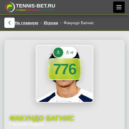
TENNIS-BET.RU
ставки
прогнозы
стратегии
На главную
Игроки
Факундо Багнис
×2
776
ФАКУНДО БАГНИС
Facundo Bagnis