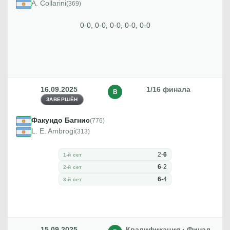
A. Collarini
(369)
0-0, 0-0, 0-0, 0-0, 0-0
16.09.2025
1/16 финала
В
ЗАВЕРШЁН
Факундо Багнис
(776)
L. E. Ambrogi
(313)
2
-
6
1-й сет
6
-
2
2-й сет
6
-
4
3-й сет
15.09.2025
Квалификация · Финал