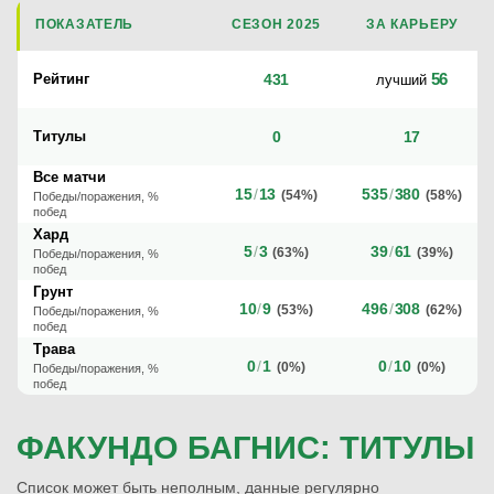
ПОКАЗАТЕЛЬ
СЕЗОН 2025
ЗА КАРЬЕРУ
56
Рейтинг
431
лучший
Титулы
0
17
Все матчи
15
/
13
535
/
380
(54%)
(58%)
Победы/поражения, %
побед
Хард
5
/
3
39
/
61
(63%)
(39%)
Победы/поражения, %
побед
Грунт
10
/
9
496
/
308
(53%)
(62%)
Победы/поражения, %
побед
Трава
0
/
1
0
/
10
(0%)
(0%)
Победы/поражения, %
побед
ФАКУНДО БАГНИС: ТИТУЛЫ
Список может быть неполным, данные регулярно