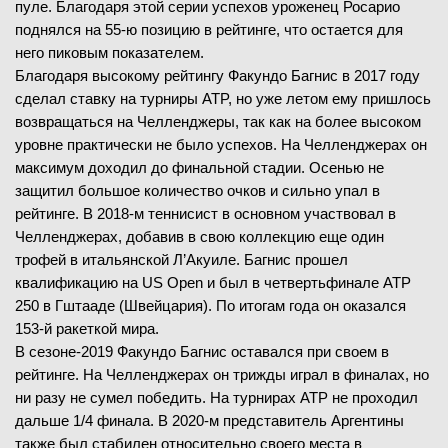
пуле. Благодаря этой серии успехов уроженец Росарио
поднялся на 55-ю позицию в рейтинге, что остается для
него пиковым показателем.
Благодаря высокому рейтингу Факундо Багнис в 2017 году
сделал ставку на турниры ATP, но уже летом ему пришлось
возвращаться на Челленджеры, так как на более высоком
уровне практически не было успехов. На Челленджерах он
максимум доходил до финальной стадии. Осенью не
защитил большое количество очков и сильно упал в
рейтинге. В 2018-м теннисист в основном участвовал в
Челленджерах, добавив в свою коллекцию еще один
трофей в итальянской Л’Акуиле. Багнис прошел
квалификацию на US Open и был в четвертьфинале ATP
250 в Гштааде (Швейцария). По итогам года он оказался
153-й ракеткой мира.
В сезоне-2019 Факундо Багнис оставался при своем в
рейтинге. На Челленджерах он трижды играл в финалах, но
ни разу не сумел победить. На турнирах ATP не проходил
дальше 1/4 финала. В 2020-м представитель Аргентины
также был стабилен относительно своего места в