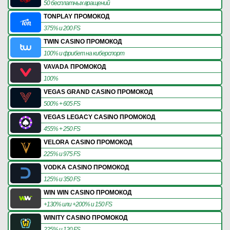
50 бесплатных вращений
TONPLAY ПРОМОКОД
375% и 200 FS
TWIN CASINO ПРОМОКОД
100% и фрибет на киберспорт
VAVADA ПРОМОКОД
100%
VEGAS GRAND CASINO ПРОМОКОД
500% + 605 FS
VEGAS LEGACY CASINO ПРОМОКОД
455% + 250 FS
VELORA CASINO ПРОМОКОД
225% и 975 FS
VODKA CASINO ПРОМОКОД
125% и 350 FS
WIN WIN CASINO ПРОМОКОД
+130% или +200% и 150 FS
WINITY CASINO ПРОМОКОД
225% и 120 FS