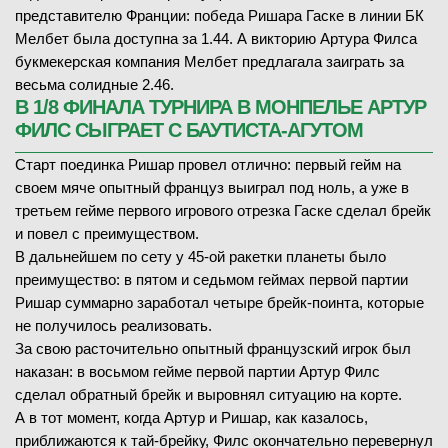
представителю Франции: победа Ришара Гаске в линии БК
Мелбет была доступна за 1.44. А викторию Артура Филса
букмекерская компания Мелбет предлагала заиграть за
весьма солидные 2.46.
В 1/8 ФИНАЛА ТУРНИРА В МОНПЕЛЬЕ АРТУР
ФИЛС СЫГРАЕТ С БАУТИСТА-АГУТОМ
Старт поединка Ришар провел отлично: первый гейм на
своем мяче опытный француз выиграл под ноль, а уже в
третьем гейме первого игрового отрезка Гаске сделал брейк
и повел с преимуществом.
В дальнейшем по сету у 45-ой ракетки планеты было
преимущество: в пятом и седьмом геймах первой партии
Ришар суммарно заработал четыре брейк-поинта, которые
не получилось реализовать.
За свою расточительно опытный французский игрок был
наказан: в восьмом гейме первой партии Артур Филс
сделал обратный брейк и выровнял ситуацию на корте.
А в тот момент, когда Артур и Ришар, как казалось,
приближаются к тай-брейку, Филс окончательно перевернул