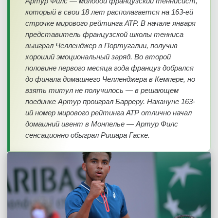
Артур Филс — молодой французский теннисист,
который в свои 18 лет располагается на 163-ей
строчке мирового рейтинга АТР. В начале января
представитель французской школы тенниса
выиграл Челленджер в Португалии, получив
хороший эмоциональный заряд. Во второй
половине первого месяца года француз добрался
до финала домашнего Челленджера в Кемпере, но
взять титул не получилось — в решающем
поединке Артур проиграл Барреру. Накануне 163-
ий номер мирового рейтинга АТР отлично начал
домашний ивент в Монпелье — Артур Филс
сенсационно обыграл Ришара Гаске.