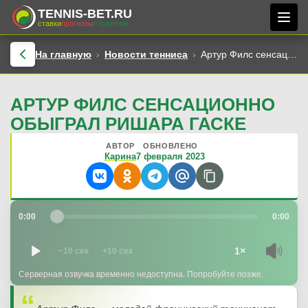
TENNIS-BET.RU
ставки
прогнозы
стратегии
На главную
Новости тенниса
Артур Филс сенсационно обыграл Ришара Гаске
АРТУР ФИЛС СЕНСАЦИОННО
ОБЫГРАЛ РИШАРА ГАСКЕ
АВТОР
ОБНОВЛЕНО
Карина
7 февраля 2023
0:00
0:00
1×
−10 сек
+10 сек
Серверная озвучка временно недоступна. Попробуйте позже.