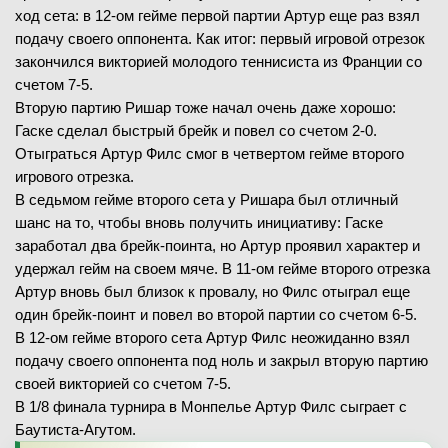
ход сета: в 12-ом гейме первой партии Артур еще раз взял
подачу своего оппонента. Как итог: первый игровой отрезок
закончился викторией молодого теннисиста из Франции со
счетом 7-5.
Вторую партию Ришар тоже начал очень даже хорошо:
Гаске сделал быстрый брейк и повел со счетом 2-0.
Отыграться Артур Филс смог в четвертом гейме второго
игрового отрезка.
В седьмом гейме второго сета у Ришара был отличный
шанс на то, чтобы вновь получить инициативу: Гаске
заработал два брейк-поинта, но Артур проявил характер и
удержал гейм на своем мяче. В 11-ом гейме второго отрезка
Артур вновь был близок к провалу, но Филс отыграл еще
один брейк-поинт и повел во второй партии со счетом 6-5.
В 12-ом гейме второго сета Артур Филс неожиданно взял
подачу своего оппонента под ноль и закрыл вторую партию
своей викторией со счетом 7-5.
В 1/8 финала турнира в Монпелье Артур Филс сыграет с
Баутиста-Агутом.