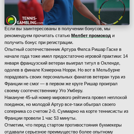
Если вы заинтересованы в получении бонусов, мы
рекомендуем прочитать статью
Мелбет промокод
и
получить бонус при регистрации.
Опытный соотечественник Артура Филса Ришар Гаске в
начале года тоже имел предостаточно игровой практики: 14
января французский ветеран выиграл титул в Окленде,
одолев в финале Кэмерона Норри. Но вот в Мельбурне
порадовать своих персональных фанатов ветеран тура из
Франции не смог — в первом же круге Ришар проиграл
своему соотечественнику Уго Умберу.
Накануне 45-ый номер мирового рейтинга провел неплохой
поединок, но молодой Артур все-таки обыграл своего
соперника со счетом 2-0. Суммарно на корте теннисисты из
Франции провели 1 час 53 минуты.
Отметим, что перед стартом противостояния букмекеры
отдавали серьезное преимущество более опытному