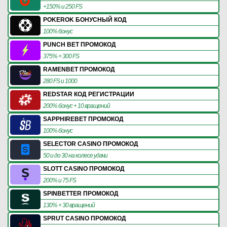
+150% и 250 FS
POKEROK БОНУСНЫЙ КОД
100% бонус
PUNCH BET ПРОМОКОД
375% + 300 FS
RAMENBET ПРОМОКОД
280 FS и 1000
REDSTAR КОД РЕГИСТРАЦИИ
200% бонус + 10 вращений
SAPPHIREBET ПРОМОКОД
100% бонус
SELECTOR CASINO ПРОМОКОД
50 и до 30 на колесе удачи
SLOTT CASINO ПРОМОКОД
200% и 75 FS
SPINBETTER ПРОМОКОД
130% + 30 вращений
SPRUT CASINO ПРОМОКОД