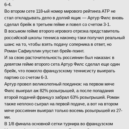
6-4.
Во втором сете 118-ый номер мирового рейтинга АТР не
стал откладывать дело в долгий ящик — Артур Филс вновь
сделал брейк в третьем гейме и повел со счетом 3-1.
В восьмом гейме второго игрового отрезка представитель
российской школы тенниса наконец-таки получил реальный
шанс на то, чтобы взять подачу соперника в ответ, но
Роман Сафиуллин упустил брейк-поинт.
И за свою расточительность россиянин был наказан: в
девятом гейме второго сета Артур Филс сделал еще один
брейк, что помогло французскому теннисисту выиграть
партию со счетом 6-3.
Артур провел великолепный поединок: на первом мяче
Филс выиграл аж 82% розыгрышей, а после попадания
второй подачей француз забрал 63% розыгрышей. Роман
также неплохо сыграл на первой подаче, а вот на втором
мяче россиянин выиграл только восемь розыгрышей из 27-
ми.
В 1/8 финала основной сетки турнира во французском