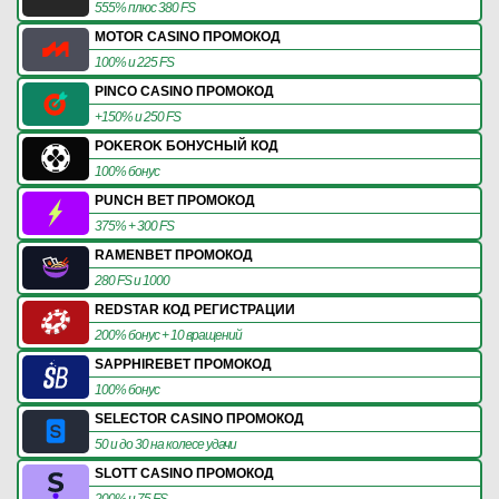
555% плюс 380 FS
MOTOR CASINO ПРОМОКОД
100% и 225 FS
PINCO CASINO ПРОМОКОД
+150% и 250 FS
POKEROK БОНУСНЫЙ КОД
100% бонус
PUNCH BET ПРОМОКОД
375% + 300 FS
RAMENBET ПРОМОКОД
280 FS и 1000
REDSTAR КОД РЕГИСТРАЦИИ
200% бонус + 10 вращений
SAPPHIREBET ПРОМОКОД
100% бонус
SELECTOR CASINO ПРОМОКОД
50 и до 30 на колесе удачи
SLOTT CASINO ПРОМОКОД
200% и 75 FS