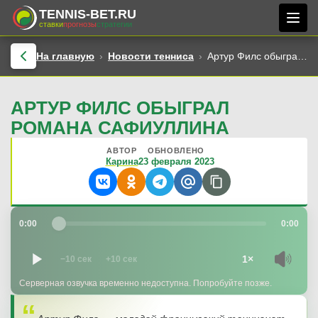
TENNIS-BET.RU
ставки
прогнозы
стратегии
На главную
Новости тенниса
Артур Филс обыграл Романа Сафиуллина
АРТУР ФИЛС ОБЫГРАЛ
РОМАНА САФИУЛЛИНА
АВТОР
ОБНОВЛЕНО
Карина
23 февраля 2023
0:00
0:00
1×
−10 сек
+10 сек
Серверная озвучка временно недоступна. Попробуйте позже.