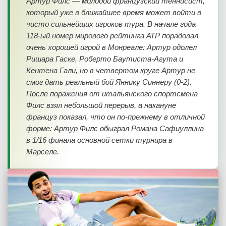
Артур Филс — молодой французский теннисист,
который уже в ближайшее время может войти в
чисто сильнейших игроков тура. В начале года
118-ый номер мирового рейтинга АТР порадовал
очень хорошей игрой в Монреале: Артур одолел
Ришара Гаске, Роберто Баутиста-Агута и
Кентена Гали, но в четвертом круге Артур не
смог дать реальный бой Яннику Синнеру (0-2).
После поражения от итальянского спортсмена
Филс взял небольшой перерыв, а накануне
француз показал, что он по-прежнему в отличной
форме: Артур Филс обыграл Романа Сафиуллина
в 1/16 финала основной сетки турнира в
Марселе.