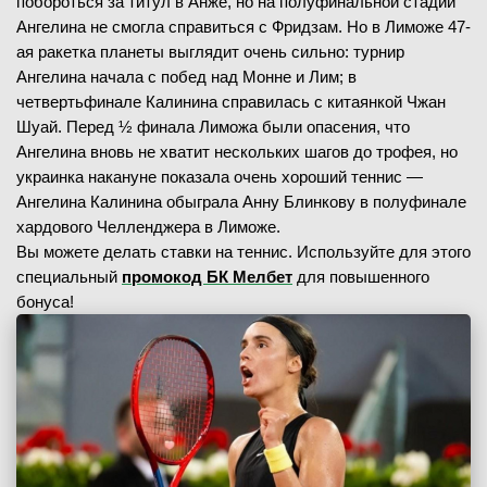
побороться за титул в Анже, но на полуфинальной стадии
Ангелина не смогла справиться с Фридзам. Но в Лиможе 47-
ая ракетка планеты выглядит очень сильно: турнир
Ангелина начала с побед над Монне и Лим; в
четвертьфинале Калинина справилась с китаянкой Чжан
Шуай. Перед ½ финала Лиможа были опасения, что
Ангелина вновь не хватит нескольких шагов до трофея, но
украинка накануне показала очень хороший теннис —
Ангелина Калинина обыграла Анну Блинкову в полуфинале
хардового Челленджера в Лиможе.
Вы можете делать ставки на теннис. Используйте для этого
специальный
промокод БК Мелбет
для повышенного
бонуса!