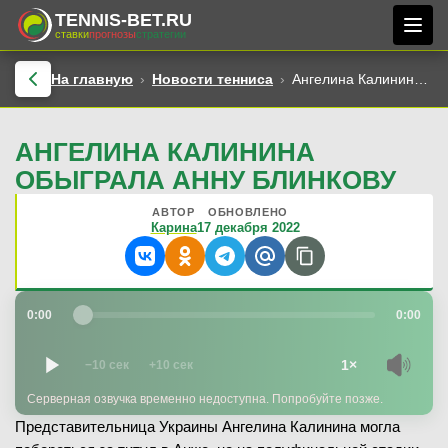
TENNIS-BET.RU
ставки
прогнозы
стратегии
На главную
Новости тенниса
Ангелина Калинина обыграла Анну Блинкову
АНГЕЛИНА КАЛИНИНА
ОБЫГРАЛА АННУ БЛИНКОВУ
АВТОР
ОБНОВЛЕНО
Карина
17 декабря 2022
0:00
0:00
1×
−10 сек
+10 сек
Серверная озвучка временно недоступна. Попробуйте позже.
Представительница Украины Ангелина Калинина могла