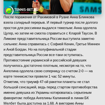
После поражения от Рахимовой в Руане Анна Блинкова
взяла солидный перерыв. И первый турнир после долгого
простоя для россиянки выдался тяжелым: Анна одолела
Цугер, но затем не смогла справиться с Кларой Таусон. В
Лиможе представительница России выступила заметно
сильнее: Анна справилась с Софией Кенин, Гретье Миннен
и Аной Богдан. Но на полуфинальной стадии
представительница России все-таки оступилась.
Противостояние украинской и российской девушек
получилось достаточно плотным, несмотря на то, что
Ангелина одолела свою соперницу со счетом 2-0 — на
корте теннисистки провели 1 час 52 минуты.
Отметим, что триумф 47-ой ракетки планеты не стал
большой сенсацией, ведь перед стартом противоборства
именно девушка из Украины котировалась серьезным
фаворитом: победа Ангелины Калининой в линии БК
Мелбет была доступна за 1.68. А викторию Анны