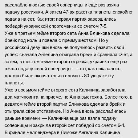
расслабленностью своей соперницы и еще раз взяла
подачу россиянки. А затем 47-ая ракетка планеты спокойно
подала на сет. Как итог: первая партия завершилась
победой украинской спортсменки со счетом 7-5.
Уже в третьем гейме второго сета Анна Блинкова сделала
брейк под ноль и повела с преимуществом. Но у
российской девушки вновь не получилось развить свой
успех: сначала Ангелина отыграла брейк и сравняла счет, а
затем, в шестом гейме второго отрезка, украинка еще раз
взяла подачу своей соперницы — это, как показалось,
должно было окончательно сломать 80-ую ракетку
планеты.
Уже в восьмом гейме второго сета Калинина заработала
два матчпоинта на приеме, но Анна выстояла. Более того, в
девятом гейме второй партии Блинкова сделала брейк и
отыграла свое отставание. Но Анна вновь расслабилась
раньше времени — Калинина еще раз взяла подачу
соперницы и закрыла второй сет победой со счетом 6-4.
В финале Челленджера в Лиможе Ангелина Калинина