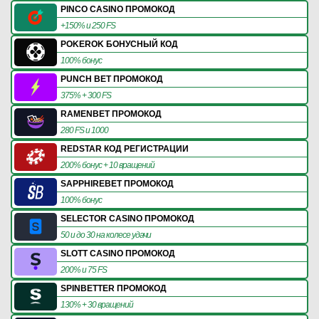
PINCO CASINO ПРОМОКОД
+150% и 250 FS
POKEROK БОНУСНЫЙ КОД
100% бонус
PUNCH BET ПРОМОКОД
375% + 300 FS
RAMENBET ПРОМОКОД
280 FS и 1000
REDSTAR КОД РЕГИСТРАЦИИ
200% бонус + 10 вращений
SAPPHIREBET ПРОМОКОД
100% бонус
SELECTOR CASINO ПРОМОКОД
50 и до 30 на колесе удачи
SLOTT CASINO ПРОМОКОД
200% и 75 FS
SPINBETTER ПРОМОКОД
130% + 30 вращений