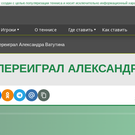
 создан с целью популяризации тенниса и носит исключительно информационный хар
Игроки
О теннисе
Где ставить
Как ставить
ереиграл Александра Ватутина
ПЕРЕИГРАЛ АЛЕКСАНД