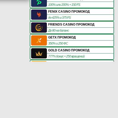
100% или 200% + 150 FS
FENIX CASINO ПРОМОКОД
до 425% и 375 FS
FRIENDS CASINO ПРОМОКОД
До 80 на баланс
GETX ПРОМОКОД
350% и 250 ФС
GOLD CASINO ПРОМОКОД
777% бонус + 250 вращений
HONEY MONEY CASINO ПРОМОКОД
250% + 250 FS
HYPE CASINO ПРОМОКОД
250% и 150 FS
IWILD CASINO ПРОМОКОД
550% бонус + 550 вращений
JOZZ CASINO ПРОМОКОД
TENNIS-BET.RU, 2026
©
100% бонус + 50 FS
JVSPINBET ПРОМОКОД
только для совершеннолетних
18+