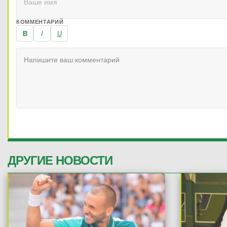
КОММЕНТАРИЙ
B
I
U
ДРУГИЕ НОВОСТИ