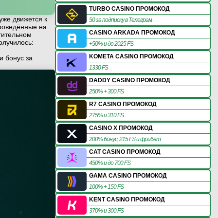
TURBO CASINO ПРОМОКОД
уже движется к
50 за подписку в Телеграм
проведённые на
CASINO ARKADA ПРОМОКОД
тительном
олучилось:
+50% и до 2025 FS
KOMETA CASINO ПРОМОКОД
и бонус за
1330 FS
DADDY CASINO ПРОМОКОД
250% + 300 FS
R7 CASINO ПРОМОКОД
275% и 310 FS
CASINO X ПРОМОКОД
200% бонус, 215 FS и фрибет
CAT CASINO ПРОМОКОД
450% и до 700 FS
GAMA CASINO ПРОМОКОД
100% + 150 FS
KENT CASINO ПРОМОКОД
370% и 300 FS