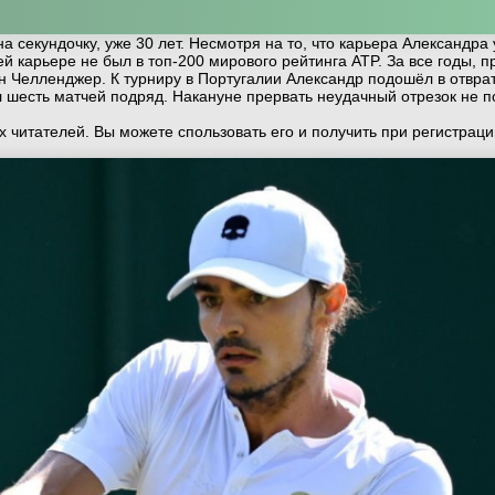
а секундочку, уже 30 лет. Несмотря на то, что карьера Александра 
й карьере не был в топ-200 мирового рейтинга ATP. За все годы, 
н Челленджер. К турниру в Португалии Александр подошёл в отвра
 шесть матчей подряд. Накануне прервать неудачный отрезок не п
читателей. Вы можете спользовать его и получить при регистраци