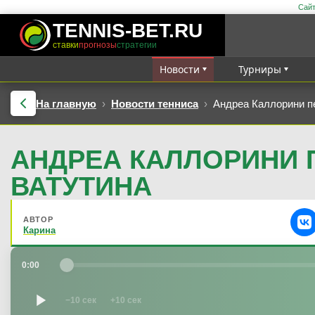
Сайт
TENNIS-BET.RU
ставки
прогнозы
стратегии
Новости
Турниры
На главную
Новости тенниса
Андреа Каллорини п
АНДРЕА КАЛЛОРИНИ 
ВАТУТИНА
АВТОР
Карина
0:00
−10 сек
+10 сек