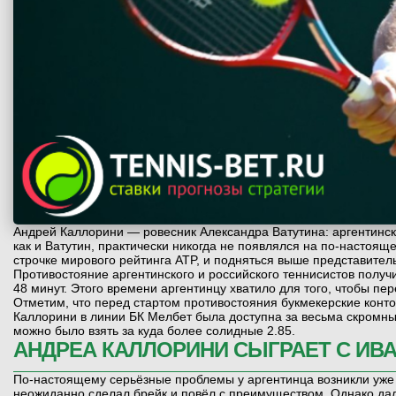
Андрей Каллорини — ровесник Александра Ватутина: аргентинск
как и Ватутин, практически никогда не появлялся на по-настоя
строчке мирового рейтинга ATP, и подняться выше представител
Противостояние аргентинского и российского теннисистов полу
48 минут. Этого времени аргентинцу хватило для того, чтобы пер
Отметим, что перед стартом противостояния букмекерские кон
Каллорини в линии БК Мелбет была доступна за весьма скромны
можно было взять за куда более солидные 2.85.
АНДРЕА КАЛЛОРИНИ СЫГРАЕТ С ИВ
По-настоящему серьёзные проблемы у аргентинца возникли уже в
неожиданно сделал брейк и повёл с преимуществом. Однако дал