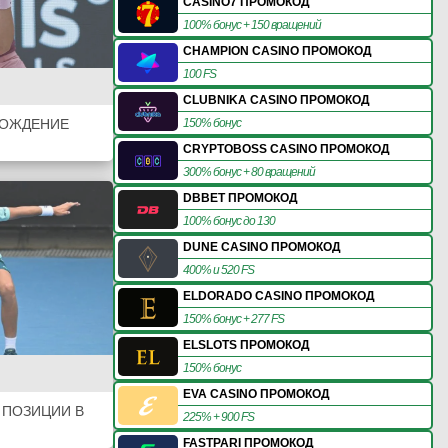
CASINO7 ПРОМОКОД
100% бонус + 150 вращений
CHAMPION CASINO ПРОМОКОД
100 FS
CLUBNIKA CASINO ПРОМОКОД
ХОЖДЕНИЕ
150% бонус
CRYPTOBOSS CASINO ПРОМОКОД
300% бонус + 80 вращений
DBBET ПРОМОКОД
100% бонус до 130
DUNE CASINO ПРОМОКОД
400% и 520 FS
ELDORADO CASINO ПРОМОКОД
150% бонус + 277 FS
ELSLOTS ПРОМОКОД
150% бонус
EVA CASINO ПРОМОКОД
 ПОЗИЦИИ В
225% + 900 FS
FASTPARI ПРОМОКОД