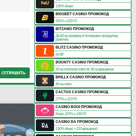
100% бонус
BIGSBET CASINO ПРОМОКОД
555% и 525 FS
BITZAMO ПРОМОКОД
До 80 за привязку в Телеграм и прокрутку
рулетки
BLITZ CASINO ПРОМОКОД
до 80
BOUNTY CASINO ПРОМОКОД
50 за подписку плюс до 30 за вращение
ОТПРАВИТЬ
BRILLX CASINO ПРОМОКОД
80 на счет
CACTUS CASINO ПРОМОКОД
275% и 110 FS
CASINO BOOI ПРОМОКОД
бонус 225% и 100 FS
CASINO RA ПРОМОКОД
150% бонус + 210 вращений