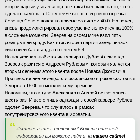
второй партии у итальянца все-таки был шанс на то, чтобы
сделать камбэк: в 10-ом гейме второго игрового отрезка
Лоренцо Сонего повел на приеме со счетом 40-0. Но немец
вновь продемонстрировал свое умение включатся на 100%
в сложные моменты: Зверев на своем мяче взял пять
розыгрышей кряду. Как итог: вторая партия завершилась
викторией Александра со счетом 6-4.
На полуфинальной стадии турнира в Дубае Александр
Зверев сразится с Андреем Рублевым, который является
вторым сеянным этого ивента после Новака Джоковича.
Противостояние немецкого и российского игроков состоится
3 марта в 16.00 по московскому времени.
Напомним, что в туре Александр и Андрей встречались
шесть раз. И всего лишь однажды в своей карьере Рублев
одолел Зверева, что случилось в рамках
полутренировочного ивента в Хорватии.
Интересуетесь теннисом? Больше полезной
информации вы можете найти на
нашем сайте!