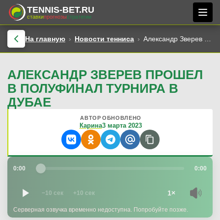
TENNIS-BET.RU
ставки
прогнозы
стратегии
На главную
Новости тенниса
Александр Зверев прошел в полуфинал турнира в Дубае
АЛЕКСАНДР ЗВЕРЕВ ПРОШЕЛ
В ПОЛУФИНАЛ ТУРНИРА В
ДУБАЕ
АВТОР
ОБНОВЛЕНО
Карина
3 марта 2023
0:00
0:00
1×
−10 сек
+10 сек
Серверная озвучка временно недоступна. Попробуйте позже.