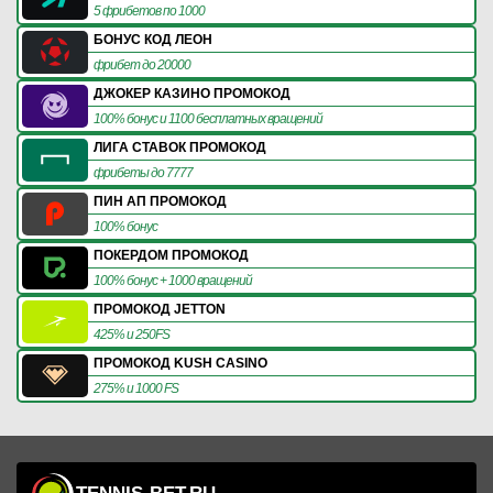
5 фрибетов по 1000
БОНУС КОД ЛЕОН
фрибет до 20000
ДЖОКЕР КАЗИНО ПРОМОКОД
100% бонус и 1100 бесплатных вращений
ЛИГА СТАВОК ПРОМОКОД
фрибеты до 7777
ПИН АП ПРОМОКОД
100% бонус
ПОКЕРДОМ ПРОМОКОД
100% бонус + 1000 вращений
ПРОМОКОД JETTON
425% и 250FS
ПРОМОКОД KUSH CASINO
275% и 1000 FS