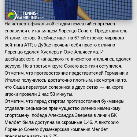
На четвертьфинальной стадии немецкий спортсмен
справился с итальянцем Лоренцо Сонего. Представитель
Италии, который сейчас идет на 67-ой строчке мирового
рейтинга АТР, в Дубае проявил себя просто отлично —
Лоренцо одолел Хуслера и Оже-Альяссима. И
швейцарского, и канадского теннисистов итальянец одолел
всухую. Но в третьем круге Сонего все-таки оступился.
Отметим, что противостояние представителей Германии и
Италии получилось достаточно плотным, несмотря на то,
что Саша переиграл соперника в двух сетах — на корте
игроки провели 1 час 53 минуты.
Отметим, что перед стартом противостояния букмекеры
отдавали серьезное преимущество именно немецкому
спортсмену: победа Александра Зверева в линии БК
Мелбет была доступна за скромные 1.46. А викторию
Лоренцо Сонего букмекерская компания Мелбет
предлагала взять за 2.75.