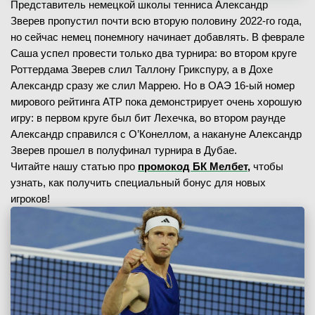
Представитель немецкой школы тенниса Александр
Зверев пропустил почти всю вторую половину 2022-го года,
но сейчас немец понемногу начинает добавлять. В феврале
Саша успел провести только два турнира: во втором круге
Роттердама Зверев слил Таллону Грикспуру, а в Дохе
Александр сразу же слил Маррею. Но в ОАЭ 16-ый номер
мирового рейтинга АТР пока демонстрирует очень хорошую
игру: в первом круге был бит Лехечка, во втором раунде
Александр справился с О’Конеллом, а накануне Александр
Зверев прошел в полуфинал турнира в Дубае.
Читайте нашу статью про
промокод БК Мелбет,
чтобы
узнать, как получить специальный бонус для новых
игроков!