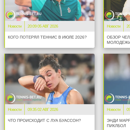
Новости
20:09 05 АВГ 2026
Новости
2
КОГО ПОТЕРЯЛ ТЕННИС В ИЮЛЕ 2026?
ОБЗОР ЧЕ
МОЛОДЕЖ
Новости
09:35 02 АВГ 2026
Новости
0
ЧТО ПРОИСХОДИТ С ЛУА БУАССОН?
ЭНДИ МАР
ПИКЛБОЛ