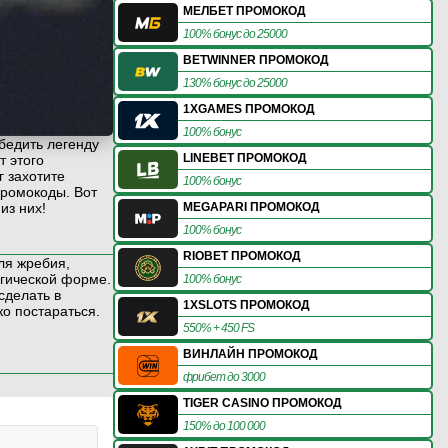
МЕЛБЕТ ПРОМОКОД
100% бонус до 25000
BETWINNER ПРОМОКОД
130% бонус до 25000
1XGAMES ПРОМОКОД
100% бонус
бедить легенду
LINEBET ПРОМОКОД
т этого
г захотите
100% бонус
промокоды. Вот
из них!
MEGAPARI ПРОМОКОД
100% бонус
RIOBET ПРОМОКОД
ля жребия,
огической форме.
100% бонус
сделать в
1XSLOTS ПРОМОКОД
ко постараться.
550% + 450 FS
ВИНЛАЙН ПРОМОКОД
фрибет до 3000
TIGER CASINO ПРОМОКОД
150% до 100 000