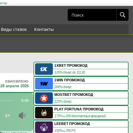
актер
Виды ставок
Контакты
1XBET ПРОМОКОД
120% бонус до 31130
1WIN ПРОМОКОД
ОБНОВЛЕНО
28 апреля 2026
200% бонус
MOSTBET ПРОМОКОД
0:00
125% бонус
PLAY FORTUNA ПРОМОКОД
1×
175% и 250 бесплатных вращений
LEEBET ПРОМОКОД
150% и 350 FS