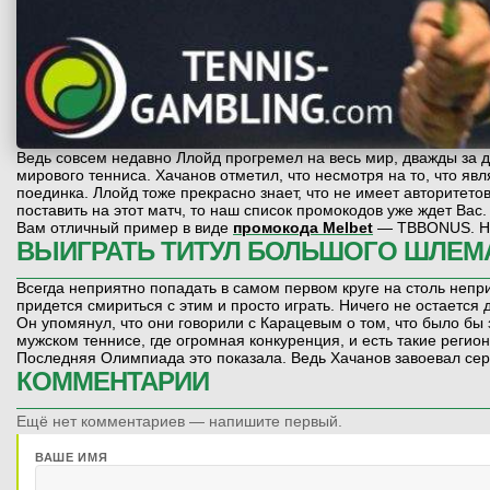
Ведь совсем недавно Ллойд прогремел на весь мир, дважды за 
мирового тенниса. Хачанов отметил, что несмотря на то, что я
поединка. Ллойд тоже прекрасно знает, что не имеет авторитето
поставить на этот матч, то наш список промокодов уже ждет Вас
Вам отличный пример в виде
промокода Melbet
— TBBONUS. Ни 
ВЫИГРАТЬ ТИТУЛ БОЛЬШОГО ШЛЕМ
Всегда неприятно попадать в самом первом круге на столь непри
придется смириться с этим и просто играть. Ничего не остается
Он упомянул, что они говорили с Карацевым о том, что было бы 
мужском теннисе, где огромная конкуренция, и есть такие регион
Последняя Олимпиада это показала. Ведь Хачанов завоевал сер
КОММЕНТАРИИ
Ещё нет комментариев — напишите первый.
ВАШЕ ИМЯ