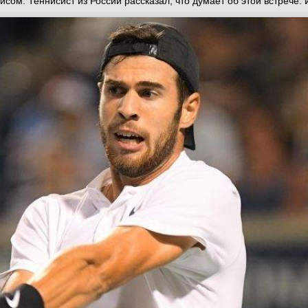
ом. Теннисист из России рассказал, что думает об этой встрече. 