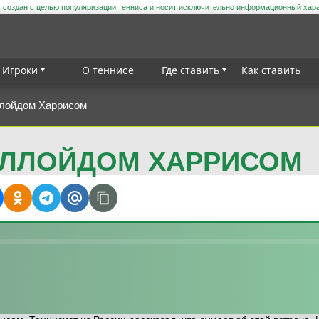
 создан с целью популяризации тенниса и носит исключительно информационный хар
Игроки
О теннисе
Где ставить
Как ставить
Ллойдом Харрисом
 ЛЛОЙДОМ ХАРРИСОМ