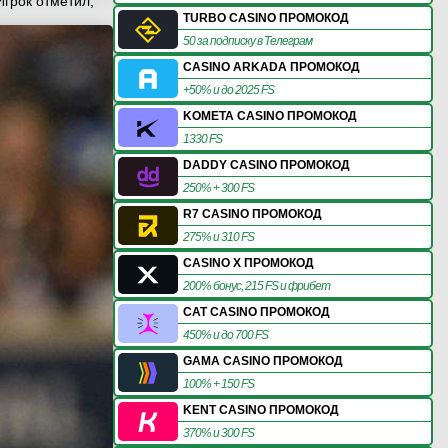
Игрок отметил,
TURBO CASINO ПРОМОКОД
50 за подписку в Телеграм
CASINO ARKADA ПРОМОКОД
+50% и до 2025 FS
KOMETA CASINO ПРОМОКОД
1330 FS
DADDY CASINO ПРОМОКОД
250% + 300 FS
R7 CASINO ПРОМОКОД
275% и 310 FS
CASINO X ПРОМОКОД
200% бонус, 215 FS и фрибет
CAT CASINO ПРОМОКОД
450% и до 700 FS
GAMA CASINO ПРОМОКОД
100% + 150 FS
KENT CASINO ПРОМОКОД
370% и 300 FS