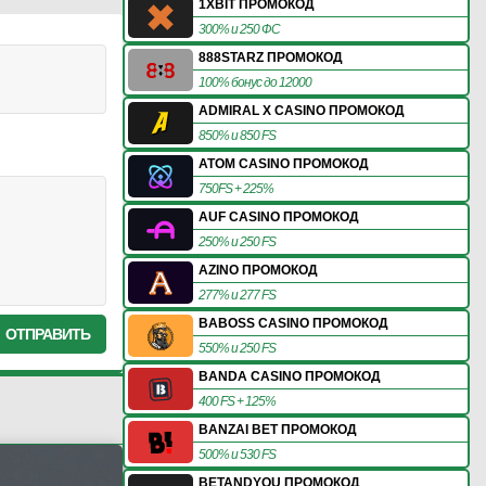
1XBIT ПРОМОКОД
300% и 250 ФС
888STARZ ПРОМОКОД
100% бонус до 12000
ADMIRAL X CASINO ПРОМОКОД
850% и 850 FS
ATOM CASINO ПРОМОКОД
750FS + 225%
AUF CASINO ПРОМОКОД
250% и 250 FS
AZINO ПРОМОКОД
277% и 277 FS
BABOSS CASINO ПРОМОКОД
ОТПРАВИТЬ
550% и 250 FS
BANDA CASINO ПРОМОКОД
400 FS + 125%
BANZAI BET ПРОМОКОД
500% и 530 FS
BETANDYOU ПРОМОКОД