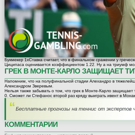
Букмекер 1хСтавка считает, что в финальном сражении у гречес
Циципаса оценивается коэффициентом 1.22. Ну а на триумф моло
ГРЕК В МОНТЕ-КАРЛО ЗАЩИЩАЕТ ТИ
Напомним, что на полуфинальной стадии Алехандро в тяжелейш
Александром Зверевым.
Нельзя также забывать о том, что грек в Монте-Карло защищает
0. Сможет ли Стефанос второй раз кряду выиграть ивент в Мона
Бесплатные прогнозы на теннис от экспертов 
КОММЕНТАРИИ