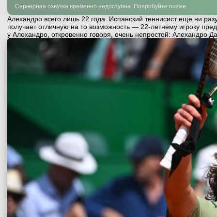
Серверная озвучка временно недоступна. Попробуйте позже.
Алехандро всего лишь 22 года. Испанский теннисист еще ни раз
получает отличную на то возможность — 22-летнему игроку пред
у Алехандро, откровенно говоря, очень непростой: Алехандро 