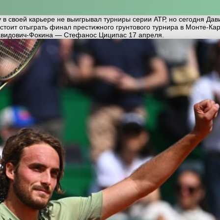
у в своей карьере не выигрывал турниры серии АТР, но сегодня Да
стоит отыграть финал престижного грунтового турнира в Монте-Ка
Давидович-Фокина — Стефанос Циципас 17 апреля.