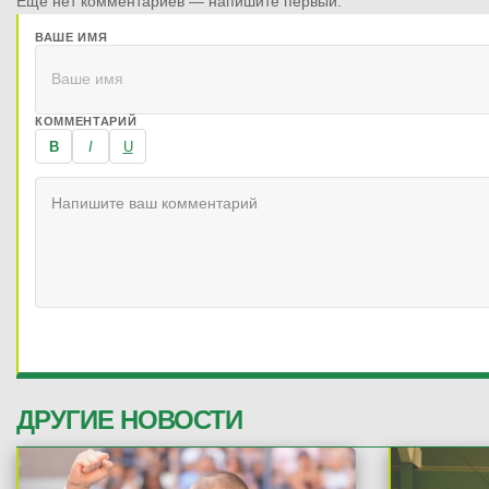
Ещё нет комментариев — напишите первый.
ВАШЕ ИМЯ
КОММЕНТАРИЙ
B
I
U
ДРУГИЕ НОВОСТИ