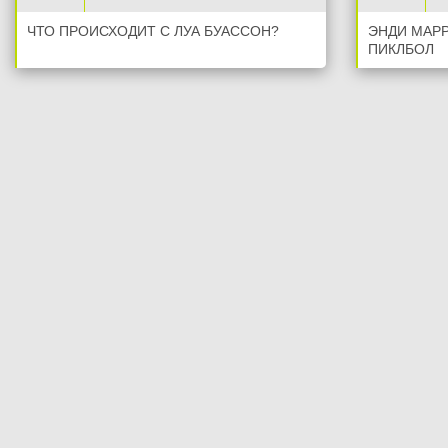
ЧТО ПРОИСХОДИТ С ЛУА БУАССОН?
ЭНДИ МАР
ПИКЛБОЛ