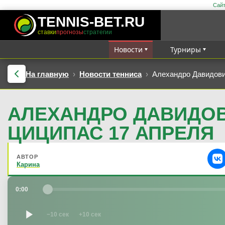
Сайт
TENNIS-BET.RU
ставки
прогнозы
стратегии
Новости
Турниры
На главную
Новости тенниса
Алехандро Давидови
АЛЕХАНДРО ДАВИДО
ЦИЦИПАС 17 АПРЕЛЯ
АВТОР
Карина
0:00
−10 сек
+10 сек