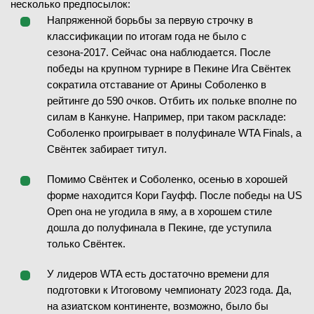
несколько предпосылок:
Напряженной борьбы за первую строчку в
классификации по итогам года не было с
сезона-2017. Сейчас она наблюдается. После
победы на крупном турнире в Пекине Ига Свёнтек
сократила отставание от Арины Соболенко в
рейтинге до 590 очков. Отбить их польке вполне по
силам в Канкуне. Например, при таком раскладе:
Соболенко проигрывает в полуфинале WTA Finals, а
Свёнтек забирает титул.
Помимо Свёнтек и Соболенко, осенью в хорошей
форме находится Кори Гауфф. После победы на US
Open она не угодила в яму, а в хорошем стиле
дошла до полуфинала в Пекине, где уступила
только Свёнтек.
У лидеров WTA есть достаточно времени для
подготовки к Итоговому чемпионату 2023 года. Да,
на азиатском континенте, возможно, было бы