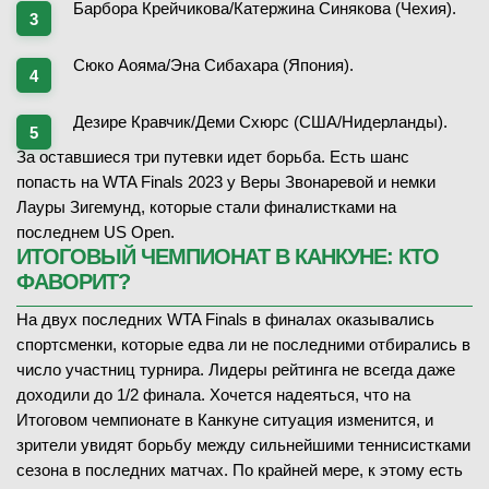
Барбора Крейчикова/Катержина Синякова (Чехия).
Сюко Аояма/Эна Сибахара (Япония).
Дезире Кравчик/Деми Схюрс (США/Нидерланды).
За оставшиеся три путевки идет борьба. Есть шанс
попасть на WTA Finals 2023 у Веры Звонаревой и немки
Лауры Зигемунд, которые стали финалистками на
последнем US Open.
ИТОГОВЫЙ ЧЕМПИОНАТ В КАНКУНЕ: КТО
ФАВОРИТ?
На двух последних WTA Finals в финалах оказывались
спортсменки, которые едва ли не последними отбирались в
число участниц турнира. Лидеры рейтинга не всегда даже
доходили до 1/2 финала. Хочется надеяться, что на
Итоговом чемпионате в Канкуне ситуация изменится, и
зрители увидят борьбу между сильнейшими теннисистками
сезона в последних матчах. По крайней мере, к этому есть