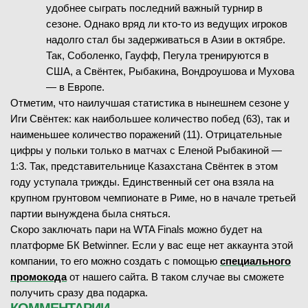
удобнее сыграть последний важный турнир в
сезоне. Однако вряд ли кто-то из ведущих игроков
надолго стал бы задерживаться в Азии в октябре.
Так, Соболенко, Гауфф, Пегула тренируются в
США, а Свёнтек, Рыбакина, Вондроушова и Мухова
— в Европе.
Отметим, что наилучшая статистика в нынешнем сезоне у
Иги Свёнтек: как наибольшее количество побед (63), так и
наименьшее количество поражений (11). Отрицательные
цифры у польки только в матчах с Еленой Рыбакиной —
1:3. Так, представительнице Казахстана Свёнтек в этом
году уступала трижды. Единственный сет она взяла на
крупном грунтовом чемпионате в Риме, но в начале третьей
партии вынуждена была сняться.
Скоро заключать пари на WTA Finals можно будет на
платформе БК Betwinner. Если у вас еще нет аккаунта этой
компании, то его можно создать с помощью
специального
промокода
от нашего сайта. В таком случае вы сможете
получить сразу два подарка.