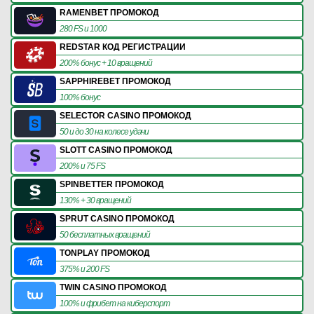
RAMENBET ПРОМОКОД
280 FS и 1000
REDSTAR КОД РЕГИСТРАЦИИ
200% бонус + 10 вращений
SAPPHIREBET ПРОМОКОД
100% бонус
SELECTOR CASINO ПРОМОКОД
50 и до 30 на колесе удачи
SLOTT CASINO ПРОМОКОД
200% и 75 FS
SPINBETTER ПРОМОКОД
130% + 30 вращений
SPRUT CASINO ПРОМОКОД
50 бесплатных вращений
TONPLAY ПРОМОКОД
375% и 200 FS
TWIN CASINO ПРОМОКОД
100% и фрибет на киберспорт