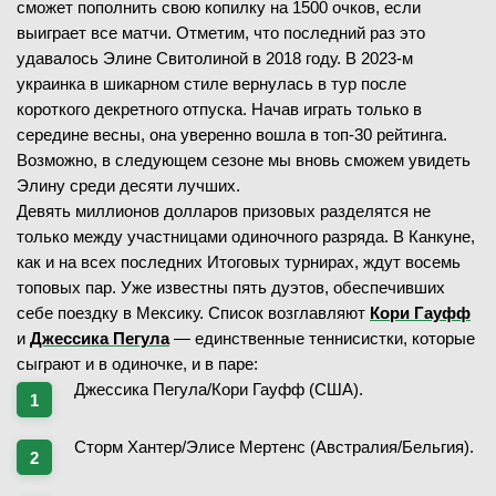
сможет пополнить свою копилку на 1500 очков, если
выиграет все матчи. Отметим, что последний раз это
удавалось Элине Свитолиной в 2018 году. В 2023-м
украинка в шикарном стиле вернулась в тур после
короткого декретного отпуска. Начав играть только в
середине весны, она уверенно вошла в топ-30 рейтинга.
Возможно, в следующем сезоне мы вновь сможем увидеть
Элину среди десяти лучших.
Девять миллионов долларов призовых разделятся не
только между участницами одиночного разряда. В Канкуне,
как и на всех последних Итоговых турнирах, ждут восемь
топовых пар. Уже известны пять дуэтов, обеспечивших
себе поездку в Мексику. Список возглавляют
Кори Гауфф
и
Джессика Пегула
— единственные теннисистки, которые
сыграют и в одиночке, и в паре:
Джессика Пегула/Кори Гауфф (США).
Сторм Хантер/Элисе Мертенс (Австралия/Бельгия).