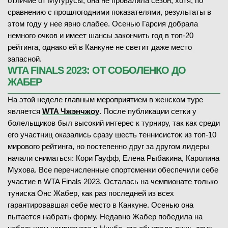
отличие от Мугурусы, она не провалила сезон, хотя, по
сравнению с прошлогодними показателями, результаты в
этом году у нее явно слабее. Осенью Гарсия добрала
немного очков и имеет шансы закончить год в топ-20
рейтинга, однако ей в Канкуне не светит даже место
запасной.
WTA FINALS 2023: ОТ СОБОЛЕНКО ДО
ЖАБЕР
На этой неделе главным мероприятием в женском туре
является
WTA Чжэнчжоу
. После публикации сетки у
болельщиков был высокий интерес к турниру, так как среди
его участниц оказались сразу шесть теннисисток из топ-10
мирового рейтинга, но постепенно друг за другом лидеры
начали сниматься: Кори Гауфф, Елена Рыбакина, Каролина
Мухова. Все перечисленные спортсменки обеспечили себе
участие в WTA Finals 2023. Осталась на чемпионате только
туниска Онс Жабер, как раз последней из всех
гарантировавшая себе место в Канкуне. Осенью она
пытается набрать форму. Недавно Жабер победила на