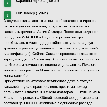
Каролина Мухова (Чехия).
Онс Жабер (Тунис).
В случае отказа кого-то из выше обозначенных игроков
первой в уезжающий поезд с удовольствием готова
заскочить гречанка Мария Саккари. После долгожданной
победы на WTA 1000 в Гвадалахаре она быстро
перебралась в Азию, где достойно выступила на двух
крупных турнирах (уступала только соперницам из топ-5
классификации). Сейчас Саккари продолжает азиатское
турне, находясь в Чжэнчжоу. А вот место второй запасной
на Итоговом чемпионате вполне еще вакантно. Пока его
занимает американка Мэдисон Кис, но она не выступает с
конца сентября.
Присутствие на Итоговом чемпионате даже в статусе
запасной — дело приятное, ведь просто за приезд
организаторы платят 100 тысяч долларов. Снятия на WTA
Finals — не редкость. Общий призовой фонд чемпионата
составит $9 000 000. Чемпионка в одиночном разряде