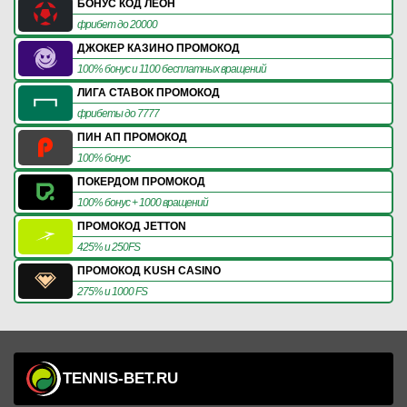
БОНУС КОД ЛЕОН
фрибет до 20000
ДЖОКЕР КАЗИНО ПРОМОКОД
100% бонус и 1100 бесплатных вращений
ЛИГА СТАВОК ПРОМОКОД
фрибеты до 7777
ПИН АП ПРОМОКОД
100% бонус
ПОКЕРДОМ ПРОМОКОД
100% бонус + 1000 вращений
ПРОМОКОД JETTON
425% и 250FS
ПРОМОКОД KUSH CASINO
275% и 1000 FS
TENNIS-BET.RU