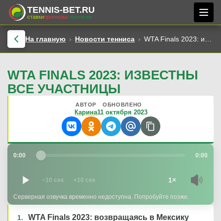
TENNIS-BET.RU
ставки
прогнозы
стратегии
На главную
Новости тенниса
WTA Finals 2023: известны все участницы
WTA FINALS 2023: ИЗВЕСТНЫ
ВСЕ УЧАСТНИЦЫ
АВТОР
ОБНОВЛЕНО
Карина
11 октября 2023
0:00
0:00
1×
−10 сек
+10 сек
Серверная озвучка временно недоступна. Попробуйте позже.
WTA Finals 2023: возвращаясь в Мексику