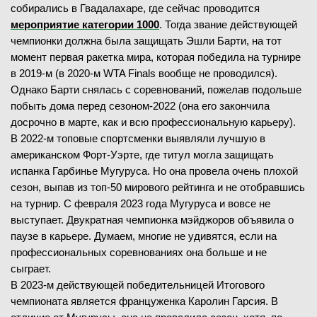
собирались в Гвадалахаре, где сейчас проводится
мероприятие категории 1000
. Тогда звание действующей
чемпионки должна была защищать Эшли Барти, на тот
момент первая ракетка мира, которая победила на турнире
в 2019-м (в 2020-м WTA Finals вообще не проводился).
Однако Барти снялась с соревнований, пожелав подольше
побыть дома перед сезоном-2022 (она его закончила
досрочно в марте, как и всю профессиональную карьеру).
В 2022-м топовые спортсменки выявляли лучшую в
американском Форт-Уэрте, где титул могла защищать
испанка Гарбинье Мугуруса. Но она провела очень плохой
сезон, выпав из топ-50 мирового рейтинга и не отобравшись
на турнир. С февраля 2023 года Мугуруса и вовсе не
выступает. Двукратная чемпионка мэйджоров объявила о
паузе в карьере. Думаем, многие не удивятся, если на
профессиональных соревнованиях она больше и не
сыграет.
В 2023-м действующей победительницей Итогового
чемпионата является француженка Каролин Гарсия. В