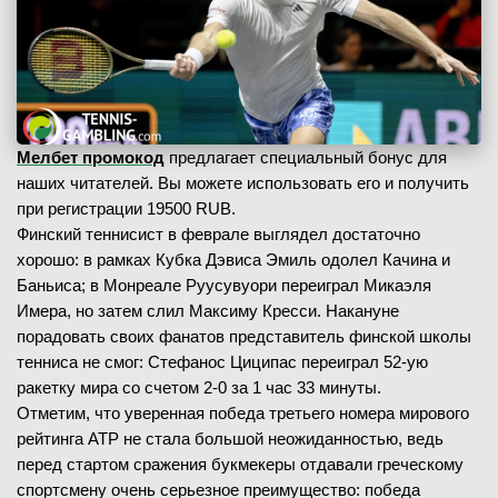
Мелбет промокод
предлагает специальный бонус для
наших читателей. Вы можете использовать его и получить
при регистрации 19500 RUB.
Финский теннисист в феврале выглядел достаточно
хорошо: в рамках Кубка Дэвиса Эмиль одолел Качина и
Баньиса; в Монреале Руусувуори переиграл Микаэля
Имера, но затем слил Максиму Кресси. Накануне
порадовать своих фанатов представитель финской школы
тенниса не смог: Стефанос Циципас переиграл 52-ую
ракетку мира со счетом 2-0 за 1 час 33 минуты.
Отметим, что уверенная победа третьего номера мирового
рейтинга АТР не стала большой неожиданностью, ведь
перед стартом сражения букмекеры отдавали греческому
спортсмену очень серьезное преимущество: победа