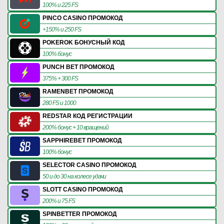
100% и 225 FS
PINCO CASINO ПРОМОКОД
+150% и 250 FS
POKEROK БОНУСНЫЙ КОД
100% бонус
PUNCH BET ПРОМОКОД
375% + 300 FS
RAMENBET ПРОМОКОД
280 FS и 1000
REDSTAR КОД РЕГИСТРАЦИИ
200% бонус + 10 вращений
SAPPHIREBET ПРОМОКОД
100% бонус
SELECTOR CASINO ПРОМОКОД
50 и до 30 на колесе удачи
SLOTT CASINO ПРОМОКОД
200% и 75 FS
SPINBETTER ПРОМОКОД