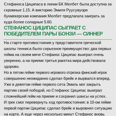
Стефаноса Циципаса в линии БК Мелбет была доступна за
скромные 1.15. А викторию Эмиля Руусувуори
букмекерская компания Мелбет предлагала заиграть за
куда более солидные 5.60.
СТЕФАНОС ЦИЦИПАС СЫГРАЕТ С
ПОБЕДИТЕЛЕМ ПАРЫ БОНЗИ — СИННЕР
На старте противостояния у представителя греческой
школы тенниса было серьезное преимущество: два первых
гейма на своем мяче Стефанос Циципас выиграл очень
уверенно, а на приеме третья ракетка мира действовала
здорово.
Но в пятом гейме первого игрового отрезка финский игрок
совершенно неожиданно сделал брейк и вырвался вперед.
Уже в девятом гейме первого сета Эмиль мог закрыть
партию своей победой, но Стефанос Циципас выиграл
сложнейший гейм на приеме и сохранил шансы на успех.
И грек смог перевернуть ход противостояния: в 10-ом гейме
первой партии Циципас сделал брейк и выровнял ситуацию
на корте. А еще через несколько минут Стефанос вновь