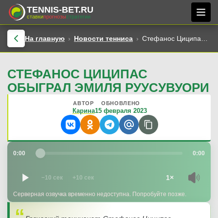
TENNIS-BET.RU
ставки
прогнозы
стратегии
На главную
Новости тенниса
Стефанос Циципас обыграл Эмиля Руусувуори
СТЕФАНОС ЦИЦИПАС
ОБЫГРАЛ ЭМИЛЯ РУУСУВУОРИ
АВТОР
ОБНОВЛЕНО
Карина
15 февраля 2023
0:00
0:00
1×
−10 сек
+10 сек
Серверная озвучка временно недоступна. Попробуйте позже.