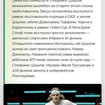
Греческий теннисист Стефанос Циципас
великолепно выглядит на старте этого сезона:
представитель Греции великолепно выступил в
рамках выставочного турнира в ОАЭ, а затем
Циципас одолел Димитрова, Гоффена, Чорича и
Берреттини в рамках United Cup. В Мельбурне
Стеф тоже выступил просто великолепно —
греческий спортсмен добрался до финала
Открытого чемпионата Австралии, где Циципас
ничего не смог противопоставить Новаку
Джоковичу. Накануне третий номер мирового
рейтинга АТР вновь показал свою лучшую игру —
Стефанос Циципас обыграл Эмиля Руусувуори в
1/16 финала ивента в нидерландском
Роттердаме.