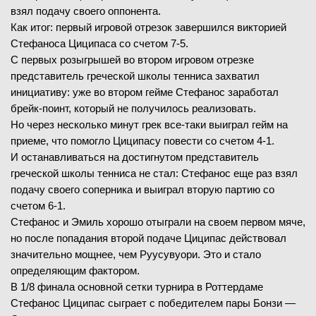
взял подачу своего оппонента.
Как итог: первый игровой отрезок завершился викторией
Стефаноса Циципаса со счетом 7-5.
С первых розыгрышей во втором игровом отрезке
представитель греческой школы тенниса захватил
инициативу: уже во втором гейме Стефанос заработал
брейк-поинт, который не получилось реализовать.
Но через несколько минут грек все-таки выиграл гейм на
приеме, что помогло Циципасу повести со счетом 4-1.
И останавливаться на достигнутом представитель
греческой школы тенниса не стал: Стефанос еще раз взял
подачу своего соперника и выиграл вторую партию со
счетом 6-1.
Стефанос и Эмиль хорошо отыграли на своем первом мяче,
но после попадания второй подаче Циципас действовал
значительно мощнее, чем Руусувуори. Это и стало
определяющим фактором.
В 1/8 финала основной сетки турнира в Роттердаме
Стефанос Циципас сыграет с победителем пары Бонзи —