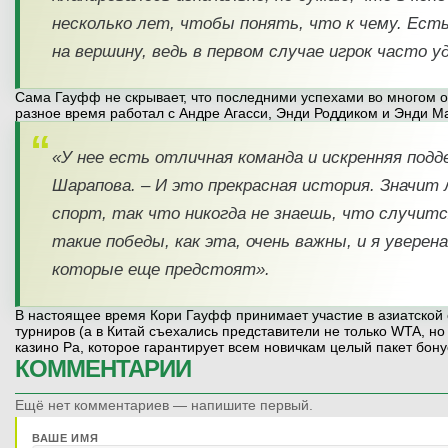
несколько лет, чтобы понять, что к чему. Ест
на вершину, ведь в первом случае игрок часто
Сама Гауфф не скрывает, что последними успехами во многом об
разное время работал с Андре Агасси, Энди Роддиком и Энди Ма
«У нее есть отличная команда и искренняя подд
Шарапова. – И это прекрасная история. Значит
спорт, так что никогда не знаешь, что случитс
такие победы, как эта, очень важны, и я уверен
которые еще предстоят».
В настоящее время Кори Гауфф принимает участие в азиатской 
турниров (а в Китай съехались представители не только WTA, н
казино Ра, которое гарантирует всем новичкам целый пакет бон
КОММЕНТАРИИ
Ещё нет комментариев — напишите первый.
ВАШЕ ИМЯ