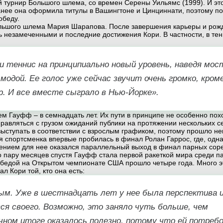
 турнир Большого шлема, со времен Серены Уильямс (1999). И эт
анее она оформила титулы в Вашингтоне и Цинциннати, поэтому по
обеду.
ольшого шлема Мария Шарапова. После завершения карьеры и рож
сь незамеченными и последние достижения Кори. В частности, в те
и теннис на принципиально новый уровень, наведя мо
модой. Ее голос уже сейчас звучит очень громко, кроме
ор. И все вместе сыграло в Нью-Йорке».
 Гауфф – в семнадцать лет. Их пути в принципе не особенно пох
правляться с грузом ожиданий публики на протяжении нескольких с
ыступать в соответствии с взрослым графиком, поэтому прошло не
я спортсменка впервые пробилась в финал Ролан Гаррос, где, одна
шением для нее оказался параллельный выход в финал парных сор
го пару месяцев спустя Гауфф стала первой ракеткой мира среди п
бедой на Открытом чемпионате США прошло четыре года. Много э
 Кори той, кто она есть:
м. Уже в шестнадцать лет у нее была перспектива и
ся своего. Возможно, это заняло чуть больше, чем
ечном итоге оказалось полезно, потому что ей потреб