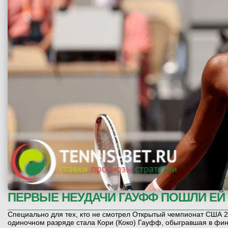
ПЕРВЫЕ НЕУДАЧИ ГАУФФ ПОШЛИ ЕЙ 
Специально для тех, кто не смотрел Открытый чемпионат США 2
одиночном разряде стала Кори (Коко) Гауфф, обыгравшая в фи