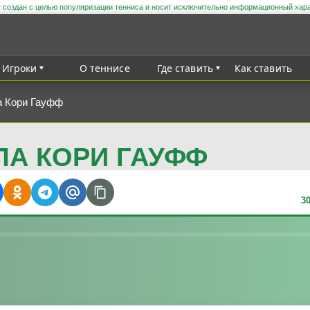
 создан с целью популяризации тенниса и носит исключительно информационный хар
Игроки
О теннисе
Где ставить
Как ставить
а Кори Гауфф
А КОРИ ГАУФФ
3