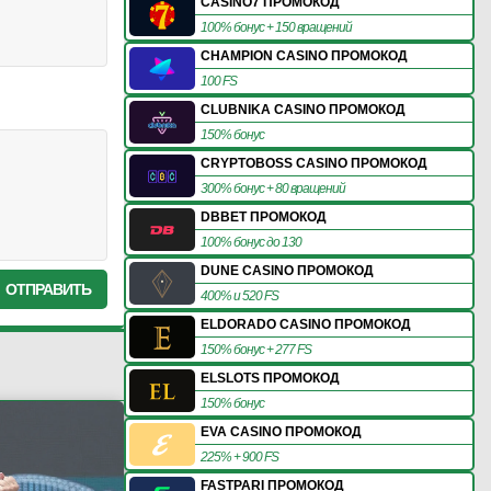
CASINO7 ПРОМОКОД
100% бонус + 150 вращений
CHAMPION CASINO ПРОМОКОД
100 FS
CLUBNIKA CASINO ПРОМОКОД
150% бонус
CRYPTOBOSS CASINO ПРОМОКОД
300% бонус + 80 вращений
DBBET ПРОМОКОД
100% бонус до 130
DUNE CASINO ПРОМОКОД
ОТПРАВИТЬ
400% и 520 FS
ELDORADO CASINO ПРОМОКОД
150% бонус + 277 FS
ELSLOTS ПРОМОКОД
150% бонус
EVA CASINO ПРОМОКОД
225% + 900 FS
FASTPARI ПРОМОКОД