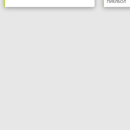
ПИКЛБОЛ
TENNIS-BET.RU