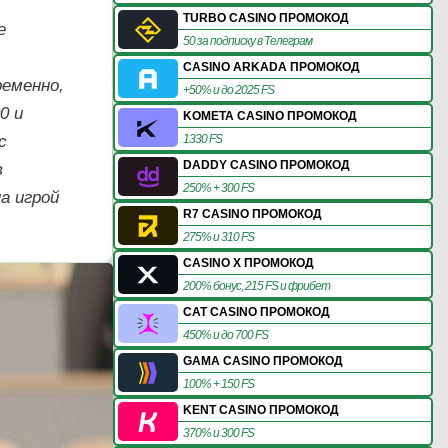
TURBO CASINO ПРОМОКОД
е
50 за подписку в Телеграм
CASINO ARKADA ПРОМОКОД
ременно,
+50% и до 2025 FS
0 и
KOMETA CASINO ПРОМОКОД
с
1330 FS
DADDY CASINO ПРОМОКОД
в
250% + 300 FS
а игрой
R7 CASINO ПРОМОКОД
275% и 310 FS
CASINO X ПРОМОКОД
200% бонус, 215 FS и фрибет
CAT CASINO ПРОМОКОД
450% и до 700 FS
GAMA CASINO ПРОМОКОД
100% + 150 FS
KENT CASINO ПРОМОКОД
370% и 300 FS