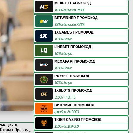
МЕЛБЕТ ПРОМОКОД
100% бонус до 25000
BETWINNER ПРОМОКОД
130% бонус до 25000
1XGAMES ПРОМОКОД
100% бонус
LINEBET ПРОМОКОД
100% бонус
MEGAPARI ПРОМОКОД
100% бонус
RIOBET ПРОМОКОД
100% бонус
1XSLOTS ПРОМОКОД
550% + 450 FS
ВИНЛАЙН ПРОМОКОД
фрибет до 3000
TIGER CASINO ПРОМОКОД
женщин в
150% до 100 000
 Таким образом,