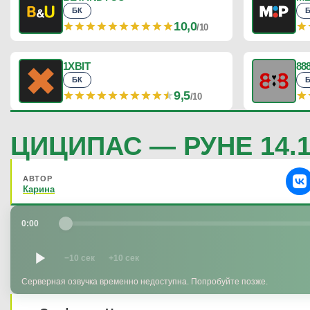
БК
10,0
/10
1XBIT
88
БК
9,5
/10
ЦИЦИПАС — РУНЕ 14.1
АВТОР
Карина
0:00
−10 сек
+10 сек
Серверная озвучка временно недоступна. Попробуйте позже.