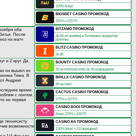
100% бонус
BIGSBET CASINO ПРОМОКОД
555% и 525 FS
BITZAMO ПРОМОКОД
ноября оба
битья. После
До 80 за привязку в Телеграм и прокрутку
ноз на матч
рулетки
BLITZ CASINO ПРОМОКОД
до 80
 и 2 круг. Да,
BOUNTY CASINO ПРОМОКОД
50 за подписку плюс до 30 за вращение
аз он вышел из
миника Тима. В
BRILLX CASINO ПРОМОКОД
вот Андрею
80 на счет
последнее время.
CACTUS CASINO ПРОМОКОД
роблем с локтем.
275% и 110 FS
это не первая
CASINO BOOI ПРОМОКОД
бонус 225% и 100 FS
де теннисисту
CASINO RA ПРОМОКОД
учив возможности
150% бонус + 210 вращений
л в 1/4 финала