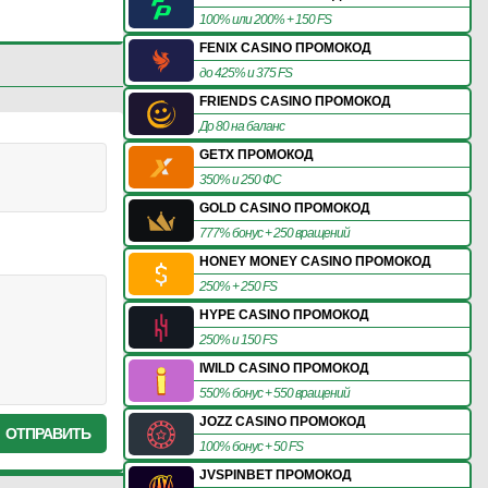
100% или 200% + 150 FS
FENIX CASINO ПРОМОКОД
до 425% и 375 FS
FRIENDS CASINO ПРОМОКОД
До 80 на баланс
GETX ПРОМОКОД
350% и 250 ФС
GOLD CASINO ПРОМОКОД
777% бонус + 250 вращений
HONEY MONEY CASINO ПРОМОКОД
250% + 250 FS
HYPE CASINO ПРОМОКОД
250% и 150 FS
IWILD CASINO ПРОМОКОД
550% бонус + 550 вращений
JOZZ CASINO ПРОМОКОД
ОТПРАВИТЬ
100% бонус + 50 FS
JVSPINBET ПРОМОКОД