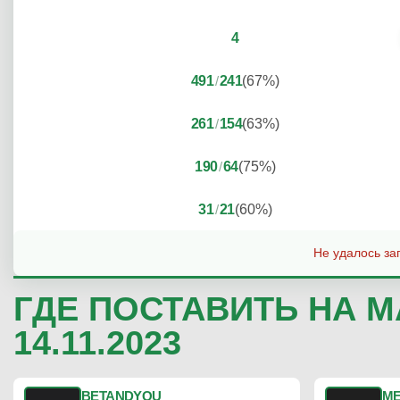
4
491
241
(67%)
/
261
154
(63%)
/
190
64
(75%)
/
31
21
(60%)
/
Не удалось за
ГДЕ ПОСТАВИТЬ НА М
14.11.2023
BETANDYOU
ME