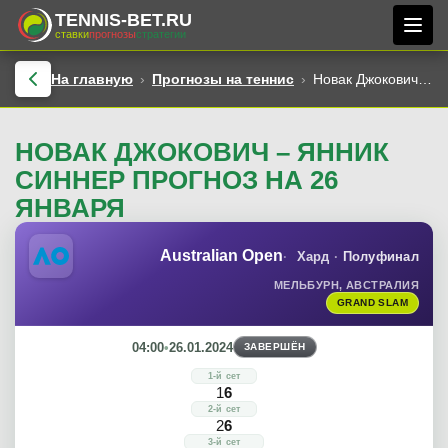
TENNIS-BET.RU
ставки
прогнозы
стратегии
На главную
Прогнозы на теннис
Новак Джокович – Янник Синнер прогноз на 26 января
НОВАК ДЖОКОВИЧ – ЯННИК
СИННЕР ПРОГНОЗ НА 26
ЯНВАРЯ
Australian Open
Хард
Полуфинал
МЕЛЬБУРН, АВСТРАЛИЯ
GRAND SLAM
04:00
•
26.01.2024
ЗАВЕРШЁН
1-й сет
1
6
2-й сет
2
6
3-й сет