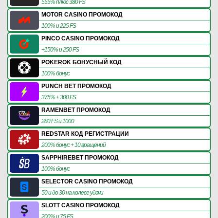
555% плюс 380 FS
MOTOR CASINO ПРОМОКОД
100% и 225 FS
PINCO CASINO ПРОМОКОД
+150% и 250 FS
POKEROK БОНУСНЫЙ КОД
100% бонус
PUNCH BET ПРОМОКОД
375% + 300 FS
RAMENBET ПРОМОКОД
280 FS и 1000
REDSTAR КОД РЕГИСТРАЦИИ
200% бонус + 10 вращений
SAPPHIREBET ПРОМОКОД
100% бонус
SELECTOR CASINO ПРОМОКОД
50 и до 30 на колесе удачи
SLOTT CASINO ПРОМОКОД
200% и 75 FS