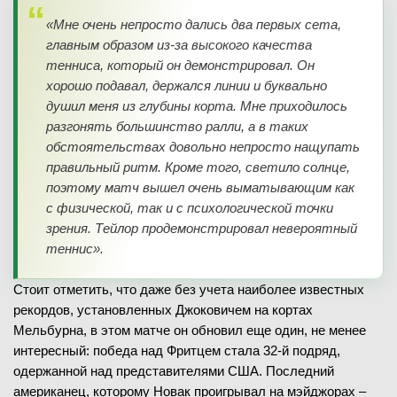
«Мне очень непросто дались два первых сета,
главным образом из-за высокого качества
тенниса, который он демонстрировал. Он
хорошо подавал, держался линии и буквально
душил меня из глубины корта. Мне приходилось
разгонять большинство ралли, а в таких
обстоятельствах довольно непросто нащупать
правильный ритм. Кроме того, светило солнце,
поэтому матч вышел очень выматывающим как
с физической, так и с психологической точки
зрения. Тейлор продемонстрировал невероятный
теннис».
Стоит отметить, что даже без учета наиболее известных
рекордов, установленных Джоковичем на кортах
Мельбурна, в этом матче он обновил еще один, не менее
интересный: победа над Фритцем стала 32-й подряд,
одержанной над представителями США. Последний
американец, которому Новак проигрывал на мэйджорах –