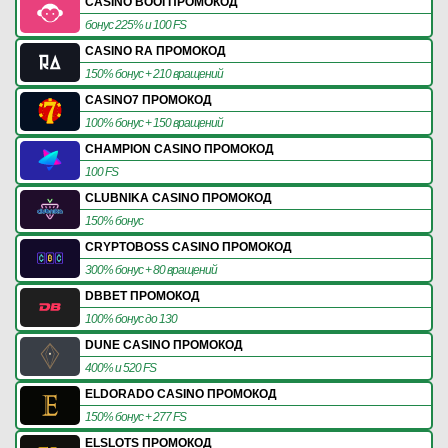
CASINO BOOI ПРОМОКОД
бонус 225% и 100 FS
CASINO RA ПРОМОКОД
150% бонус + 210 вращений
CASINO7 ПРОМОКОД
100% бонус + 150 вращений
CHAMPION CASINO ПРОМОКОД
100 FS
CLUBNIKA CASINO ПРОМОКОД
150% бонус
CRYPTOBOSS CASINO ПРОМОКОД
300% бонус + 80 вращений
DBBET ПРОМОКОД
100% бонус до 130
DUNE CASINO ПРОМОКОД
400% и 520 FS
ELDORADO CASINO ПРОМОКОД
150% бонус + 277 FS
ELSLOTS ПРОМОКОД