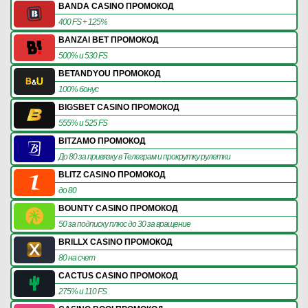
BANDA CASINO ПРОМОКОД
400 FS + 125%
BANZAI BET ПРОМОКОД
500% и 530 FS
BETANDYOU ПРОМОКОД
100% бонус
BIGSBET CASINO ПРОМОКОД
555% и 525 FS
BITZAMO ПРОМОКОД
До 80 за привязку в Телеграм и прокрутку рулетки
BLITZ CASINO ПРОМОКОД
до 80
BOUNTY CASINO ПРОМОКОД
50 за подписку плюс до 30 за вращение
BRILLX CASINO ПРОМОКОД
80 на счет
CACTUS CASINO ПРОМОКОД
275% и 110 FS