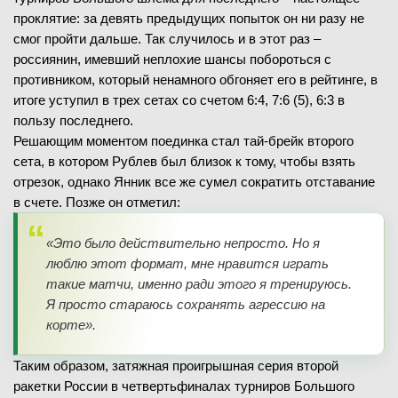
проклятие: за девять предыдущих попыток он ни разу не
смог пройти дальше. Так случилось и в этот раз –
россиянин, имевший неплохие шансы побороться с
противником, который ненамного обгоняет его в рейтинге, в
итоге уступил в трех сетах со счетом 6:4, 7:6 (5), 6:3 в
пользу последнего.
Решающим моментом поединка стал тай-брейк второго
сета, в котором Рублев был близок к тому, чтобы взять
отрезок, однако Янник все же сумел сократить отставание
в счете. Позже он отметил:
«Это было действительно непросто. Но я
люблю этот формат, мне нравится играть
такие матчи, именно ради этого я тренируюсь.
Я просто стараюсь сохранять агрессию на
корте».
Таким образом, затяжная проигрышная серия второй
ракетки России в четвертьфиналах турниров Большого