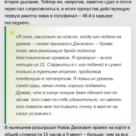
второе дыхание. Тейлор же, напротив, заметно сдал и почти
перестал сопротивляться, в итоге пропустив действующую
первую ракетку мира в полуфинал – 48-й в карьере
последнего.
«Я знал, насколько он опасен, когда его подача на
уровне, – позже признался Джокович. – Кроме
того, моя реализация брейк-пойнтов
действительно хромала. Я проверил – всего
четыре из 21. Справиться с его подачей я сумел
только в третьем отрезке, продолжив
тенденцию в четвертом. Я повысил уровень
своей игры, начал очень хорошо подавать.
Думаю, что в конце концов даже обошел его по
эйсам, что само по себе удивительно, но именно
это помогло мне поставить точку в матче на
своих условиях».
В нынешнем розыгрыше Новак Джокович провел на корте в
общей сложности 15 часов и 9 минут – больше, чем за все