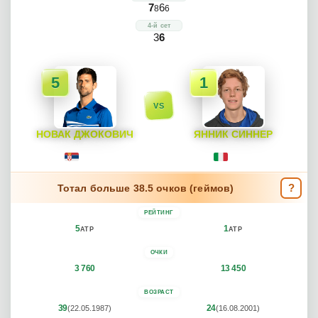
7
6
8
6
4-й сет
3
6
5
1
VS
НОВАК ДЖОКОВИЧ
ЯННИК СИННЕР
Novak Djokovic
Jannik Sinner
Сербия
Италия
?
Тотал больше 38.5 очков (геймов)
РЕЙТИНГ
5
1
ATP
ATP
ОЧКИ
3 760
13 450
ВОЗРАСТ
39
24
(22.05.1987)
(16.08.2001)