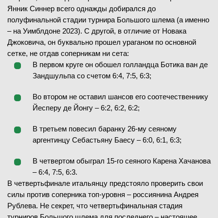
Янник Синнер всего однажды добирался до
полуфинальной стадии турнира Большого шлема (а именно
– на Уимблдоне 2023). С другой, в отличие от Новака
Джоковича, он буквально прошел ураганом по основной
сетке, не отдав соперникам ни сета:
В первом круге он обошел голландца Ботика ван де
Зандшульпа со счетом 6:4, 7:5, 6:3;
Во втором не оставил шансов его соотечественнику
Йесперу де Йонгу – 6:2, 6:2, 6:2;
В третьем повесил баранку 26-му сеяному
аргентинцу Себастьяну Баесу – 6:0, 6:1, 6:3;
В четвертом обыграл 15-го сеяного Карена Хачанова
– 6:4, 7:5, 6:3.
В четвертьфинале итальянцу предстояло проверить свои
силы против соперника топ-уровня – россиянина Андрея
Рублева. Не секрет, что четвертьфинальная стадия
турниров Большого шлема для последнего – настоящее