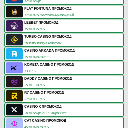
125% бонус
PLAY FORTUNA ПРОМОКОД
175% и 250 бесплатных вращений
LEEBET ПРОМОКОД
150% и 350 FS
TURBO CASINO ПРОМОКОД
50 за подписку в Телеграм
CASINO ARKADA ПРОМОКОД
+50% и до 2025 FS
KOMETA CASINO ПРОМОКОД
1330 FS
DADDY CASINO ПРОМОКОД
250% + 300 FS
R7 CASINO ПРОМОКОД
275% и 310 FS
CASINO X ПРОМОКОД
200% бонус, 215 FS и фрибет
CAT CASINO ПРОМОКОД
450% и до 700 FS