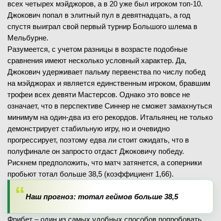
всех четырех мэйджоров, а в 20 уже был игроком топ-10.
Джокович попал в элитный пул в девятнадцать, а год
спустя выиграл свой первый турнир Большого шлема в
Мельбурне.
Разумеется, с учетом разницы в возрасте подобные
сравнения имеют несколько условный характер. Да,
Джокович удерживает пальму первенства по числу побед
на мэйджорах и является единственным игроком, бравшим
трофеи всех девяти Мастерсов. Однако это вовсе не
означает, что в перспективе Синнер не сможет замахнуться
минимум на один-два из его рекордов. Итальянец не только
демонстрирует стабильную игру, но и очевидно
прогрессирует, поэтому едва ли стоит ожидать, что в
полуфинале он запросто отдаст Джоковичу победу.
Рискнем предположить, что матч затянется, а соперники
пробьют тотал больше 38,5 (коэффициент 1,66).
Наш прогноз: тотал геймов больше 38,5
Фрибет – один из самых удобных способов попробовать