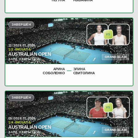
ЗАВЕРШЁН
VS
11:30
29.01.2026
1/2 ФИНАЛА
AUSTRALIAN OPEN
GRAND SLAM
ХАРД ОТКРЫТЫЙ
АРИНА
ЭЛИНА
—
СОБОЛЕНКО
СВИТОЛИНА
ЗАВЕРШЁН
VS
05:00
28.01.2026
1/4 ФИНАЛА
AUSTRALIAN OPEN
GRAND SLAM
ХАРД ОТКРЫТЫЙ