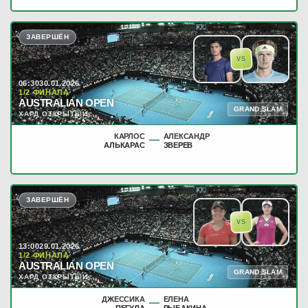
ЗАВЕРШЁН
VS
06:30
30.01.2026
1/2 ФИНАЛА
AUSTRALIAN OPEN
GRAND SLAM
ХАРД ОТКРЫТЫЙ
КАРЛОС
АЛЕКСАНДР
—
АЛЬКАРАС
ЗВЕРЕВ
ЗАВЕРШЁН
VS
13:00
29.01.2026
1/2 ФИНАЛА
AUSTRALIAN OPEN
GRAND SLAM
ХАРД ОТКРЫТЫЙ
ДЖЕССИКА
ЕЛЕНА
—
ПЕГУЛА
РЫБАКИНА