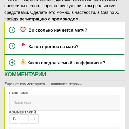
свои силы в спорт-пари, не рискуя при этом реальными
средствами. Сделать это можно, в частности, в Casino X,
пройдя
регистрацию с промокодом
.
Во сколько начнется матч?
Каков прогноз на матч?
Каков предлагаемый коэффициент?
КОММЕНТАРИИ
Ещё нет комментариев — напишите первый.
ВАШЕ ИМЯ
КОММЕНТАРИЙ
B
I
U