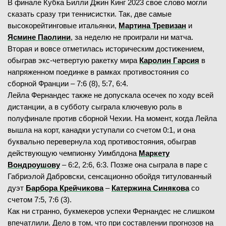
В финале Кубка Билли Джин Кинг 2023 свое слово могли
сказать сразу три теннисистки. Так, две самые
высокорейтинговые итальянки,
Мартина Тревизан
и
Ясмине Паолини
, за неделю не проиграли ни матча.
Вторая и вовсе отметилась историческим достижением,
обыграв экс-четвертую ракетку мира
Каролин Гарсия
в
напряженном поединке в рамках противостояния со
сборной Франции – 7:6 (8), 5:7, 6:4.
Лейла Фернандес также не допускала осечек по ходу всей
дистанции, а в субботу сыграла ключевую роль в
полуфинале против сборной Чехии. На момент, когда Лейла
вышла на корт, канадки уступали со счетом 0:1, и она
буквально перевернула ход противостояния, обыграв
действующую чемпионку Уимблдона
Маркету
Вондроушову
– 6:2, 2:6, 6:3. Позже она сыграла в паре с
Габриэлой Дабровски, сенсационно обойдя титулованный
дуэт
Барбора Крейчикова
–
Катержина Синякова
со
счетом 7:5, 7:6 (3).
Как ни странно, букмекеров успехи Фернандес не слишком
впечатлили. Дело в том, что при составлении прогнозов на