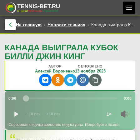
TENNIS-BET.RU
ставки
прогнозы
стратегии
На главную
Новости тенниса
Канада выиграла Кубок Билли Джин Кинг
КАНАДА ВЫИГРАЛА КУБОК
БИЛЛИ ДЖИН КИНГ
АВТОР
ОБНОВЛЕНО
Алексей Вороненко
13 ноября 2023
0:00
0:00
1×
−10 сек
+10 сек
Серверная озвучка временно недоступна. Попробуйте позже.