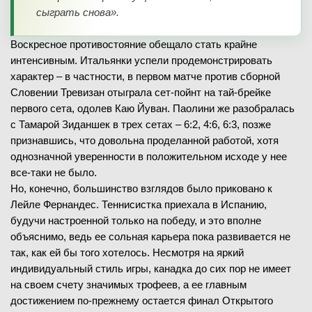
сыграть снова».
Воскресное противостояние обещало стать крайне
интенсивным. Итальянки успели продемонстрировать
характер – в частности, в первом матче против сборной
Словении Тревизан отыграла сет-пойнт на тай-брейке
первого сета, одолев Каю Йуван. Паолини же разобралась
с Тамарой Зиданшек в трех сетах – 6:2, 4:6, 6:3, позже
признавшись, что довольна проделанной работой, хотя
однозначной уверенности в положительном исходе у нее
все-таки не было.
Но, конечно, большинство взглядов было приковано к
Лейле Фернандес. Теннисистка приехала в Испанию,
будучи настроенной только на победу, и это вполне
объяснимо, ведь ее сольная карьера пока развивается не
так, как ей бы того хотелось. Несмотря на яркий
индивидуальный стиль игры, канадка до сих пор не имеет
на своем счету значимых трофеев, а ее главным
достижением по-прежнему остается финал Открытого