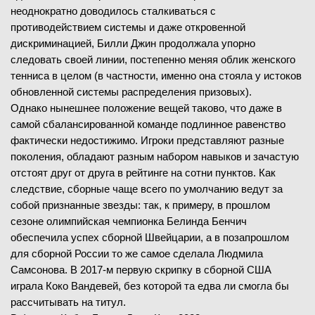
неоднократно доводилось сталкиваться с
противодействием системы и даже откровенной
дискриминацией, Билли Джин продолжала упорно
следовать своей линии, постепенно меняя облик женского
тенниса в целом (в частности, именно она стояла у истоков
обновленной системы распределения призовых).
Однако нынешнее положение вещей таково, что даже в
самой сбалансированной команде подлинное равенство
фактически недостижимо. Игроки представляют разные
поколения, обладают разным набором навыков и зачастую
отстоят друг от друга в рейтинге на сотни пунктов. Как
следствие, сборные чаще всего по умолчанию ведут за
собой признанные звезды: так, к примеру, в прошлом
сезоне олимпийская чемпионка Белинда Бенчич
обеспечила успех сборной Швейцарии, а в позапрошлом
для сборной России то же самое сделала Людмила
Самсонова. В 2017-м первую скрипку в сборной США
играла Коко Вандевей, без которой та едва ли смогла бы
рассчитывать на титул.