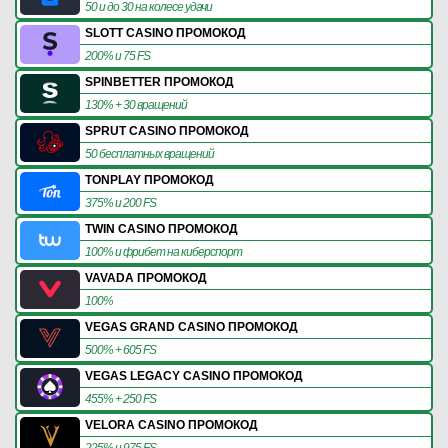
50 и до 30 на колесе удачи
SLOTT CASINO ПРОМОКОД
200% и 75 FS
SPINBETTER ПРОМОКОД
130% + 30 вращений
SPRUT CASINO ПРОМОКОД
50 бесплатных вращений
TONPLAY ПРОМОКОД
375% и 200 FS
TWIN CASINO ПРОМОКОД
100% и фрибет на киберспорт
VAVADA ПРОМОКОД
100%
VEGAS GRAND CASINO ПРОМОКОД
500% + 605 FS
VEGAS LEGACY CASINO ПРОМОКОД
455% + 250 FS
VELORA CASINO ПРОМОКОД
225% и 975 FS