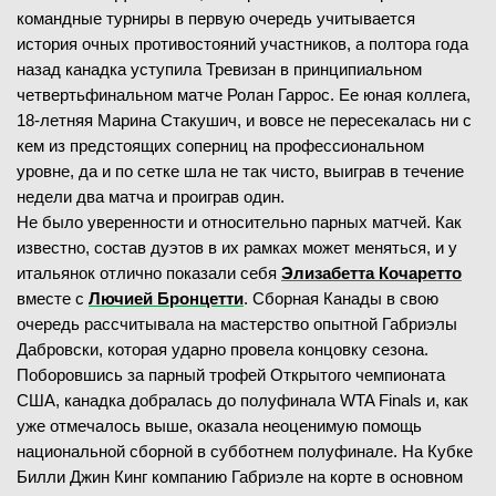
командные турниры в первую очередь учитывается
история очных противостояний участников, а полтора года
назад канадка уступила Тревизан в принципиальном
четвертьфинальном матче Ролан Гаррос. Ее юная коллега,
18-летняя Марина Стакушич, и вовсе не пересекалась ни с
кем из предстоящих соперниц на профессиональном
уровне, да и по сетке шла не так чисто, выиграв в течение
недели два матча и проиграв один.
Не было уверенности и относительно парных матчей. Как
известно, состав дуэтов в их рамках может меняться, и у
итальянок отлично показали себя
Элизабетта Кочаретто
вместе с
Лючией Бронцетти
. Сборная Канады в свою
очередь рассчитывала на мастерство опытной Габриэлы
Дабровски, которая ударно провела концовку сезона.
Поборовшись за парный трофей Открытого чемпионата
США, канадка добралась до полуфинала WTA Finals и, как
уже отмечалось выше, оказала неоценимую помощь
национальной сборной в субботнем полуфинале. На Кубке
Билли Джин Кинг компанию Габриэле на корте в основном