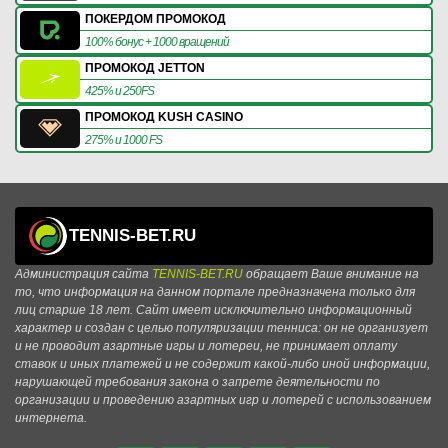
ПОКЕРДОМ ПРОМОКОД
100% бонус + 1000 вращений
ПРОМОКОД JETTON
425% и 250FS
ПРОМОКОД KUSH CASINO
275% и 1000 FS
TENNIS-BET.RU
Администрация сайта
TENNIS-BET.RU
обращает Ваше внимание на
то, что информация на данном портале предназначена только для
лиц старше 18 лет. Сайт имеет исключительно информационный
характер и создан с целью популяризации тенниса: он не организует
и не проводит азартные игры и лотереи, не принимает оплату
ставок и иных платежей и не содержит какой-либо иной информации,
нарушающей требования закона о запрете деятельности по
организации и проведению азартных игр и лотерей с использованием
интернета.