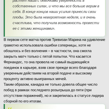
растет наша с девочками уверенность в
собственных силах, и что мы все больше верим в
себя. В конце концов наши усилия принесли свои
плоды. Это была невероятная неделя, и я очень
счастлива, что получила возможность провести
ее с этими женщинами».
В первом сете матча против Тревизан Марина на удивление
грамотно использовала ошибки соперницы, хотя не
обошлось и без волнения – в частности, она смогла
закрыть матч только с пятой попытки. Что касается
Фернандес, то она провела не самый выдающийся
поединок в карьере, взяв свое прежде всего благодаря
уверенным действиям на второй подаче и высокому
проценту активно выигранных мячей.
Таким образом, канадка не только довела общее число
побед в рамках последнего розыгрыша до пяти (при
отсутствии поражений), но и закрепилась в статусе лидера
сборной по его итогам.