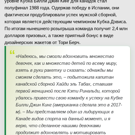
уровне Кубка Билли Джин Кинг для канадок стал
полуфинал 1988 года. Одержав победу в Испании, они
фактически продублировали успех мужской сборной,
которая является действующим чемпионом Кубка Дэвиса.
По итогам нынешнего розыгрыша команда получит 2,4 млн
долларов призовых, а также приятный бонус в виде
дизайнерских жакетов от Тори Берч.
«Надеюсь, мы смогли вдохновить множество
девочек, как и множество детей по всему миру,
взять в руки ракетку и сказать: однажды мы
сможем сделать это, – подытожила капитан
канадской сборной Хайди эль Табах, ставшая
первой женщиной после Кэти Ринальди, которой
удалось привести свою команду к успеху на Кубке
Билли Джин Кинг (американка сделала это в 2017-
м). – Мы представляем один из лидирующих в
Канаде видов спорта на данный момент, и я
верю, что сделанное нашими девочками
продолжит вдохновлять и мотивировать