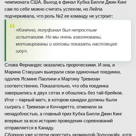
чемпионата США. Выход в финал Кубка Билли Джин Кинг
сам по себе можно считать успехом, но Лейла
подчеркивала, что роль №2 ее команду не устроит:
«Конечно, полуфинал был непростым
испытанием. Но мы очень взволнованы,
мотивированы и готовы показать настоящее
шоу».
Слова Фернандес оказались пророческими. И она, и
Марина Стакушич выиграли свои одиночные поединки,
одолев Ясмине Паолини и Мартину Тревизан
соответственно. Показательно, что оба поединка
завершились в двух сетах и обошлись без тай-брейков.
Итог – парный матч, в котором канадки должны были
сыграть с Тревизан и Коччаретто, отменили за
ненадобностью, а главный приз Кубка Билли Джин Кинг
впервые за всю историю проведения соревнований
отправляется в Канаду.
Сборную уже успели окрестить «командой-Золушкой», хотя