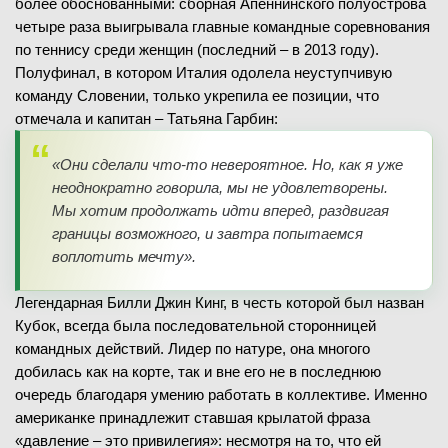
более обоснованными: сборная Апеннинского полуострова
четыре раза выигрывала главные командные соревнования
по теннису среди женщин (последний – в 2013 году).
Полуфинал, в котором Италия одолела неуступчивую
команду Словении, только укрепила ее позиции, что
отмечала и капитан – Татьяна Гарбин:
«Они сделали что-то невероятное. Но, как я уже
неоднократно говорила, мы не удовлетворены.
Мы хотим продолжать идти вперед, раздвигая
границы возможного, и завтра попытаемся
воплотить мечту».
Легендарная Билли Джин Кинг, в честь которой был назван
Кубок, всегда была последовательной сторонницей
командных действий. Лидер по натуре, она многого
добилась как на корте, так и вне его не в последнюю
очередь благодаря умению работать в коллективе. Именно
американке принадлежит ставшая крылатой фраза
«давление – это привилегия»: несмотря на то, что ей