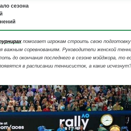
ало сезона
й
енений
турнирах
помогает игрокам строить свою подготовку
я важным соревнованиям. Руководители женской тенн
оть до окончания последнего в сезоне мэйджора, то е
появятся в расписании теннисисток, а какие исчезнут