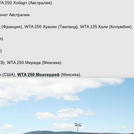
A 250 Хобарт (Австралия).
онат Австралии.
н
(Франция), WTA 250 Хуахин (Таиланд), WTA 125 Кали (Колумбия).
я).
).
Э), WTA 250 Мерида (Мексика).
н (США),
WTA 250 Монтеррей
(Мексика).