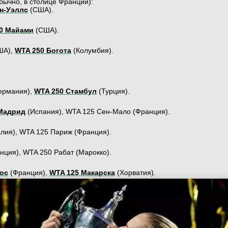
бычно, в столице Франции):
н-Уэллс
(США).
0 Майами
(США).
ША),
WTA 250 Богота
(Колумбия).
ермания),
WTA 250 Стамбул
(Турция).
Мадрид
(Испания), WTA 125 Сен-Мало (Франция).
лия), WTA 125 Париж (Франция).
нция), WTA 250 Рабат (Марокко).
ос
(Франция),
WTA 125 Макарска
(Хорватия).