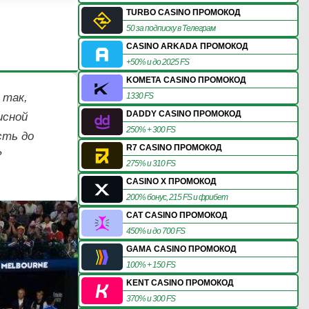
TURBO CASINO ПРОМОКОД
50 за подписку в Телеграм
CASINO ARKADA ПРОМОКОД
+50% и до 2025 FS
KOMETA CASINO ПРОМОКОД
 так,
1330 FS
DADDY CASINO ПРОМОКОД
исной
250% + 300 FS
сть до
R7 CASINO ПРОМОКОД
?
275% и 310 FS
CASINO X ПРОМОКОД
200% бонус, 215 FS и фрибет
CAT CASINO ПРОМОКОД
450% и до 700 FS
GAMA CASINO ПРОМОКОД
100% + 150 FS
KENT CASINO ПРОМОКОД
370% и 300 FS