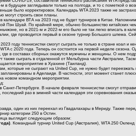
демии COVID-19, составители теннисного расписания WTA представ
м в будущее заглядывали только на полгода, и то с пометкой о во
еньше было корректировок. Календарь WTA 2023 также не застрахо
ю могут строить свои планы.
 в календаре ВТА на 2023 год не будет турниров в Китае. Напомни
ой Пэн Шуай. По крайней мере, обычно большинство китайских че
эньчжэне, но в 2021-м и 2022-м его было не так легко вписать в ка
ралии, где проводится первый в сезоне турнир Большого шлема. Се
023 году теннисистки смогут сыграть не только в стране коал и кен
 WTA c 2020 года. Теперь он состоится на первой неделе сезона. 
, где в составах сборных окажутся мужчины и женщины. О нем под
ут также сыграть в отдаленной от Мельбурна части Австралии, Тас
ащается мероприятие в Хуахине (Таиланд).
м, которые не сыграют на United Cup, не нужно будет переезжать 
 запланированы в Аделаиде. В частности, этот момент станет плю
ь на новом командном мероприятии.
д:
 Санкт-Петербурге. В начале февраля теннисистки смогут отправи
у, последний раз в зимней части календаря эти соревнования оказы
Правда, один из них переехал из Гвадалахары в Мериду. Также пере
рнир категории 250 в Остин.
есяца выглядит следующим образом:
года)
. Командный турнир United Cup (Австралия), WTA 250 Окленд