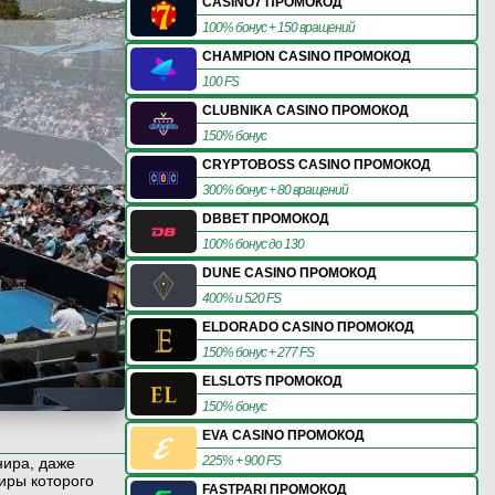
CASINO7 ПРОМОКОД
100% бонус + 150 вращений
CHAMPION CASINO ПРОМОКОД
100 FS
CLUBNIKA CASINO ПРОМОКОД
150% бонус
CRYPTOBOSS CASINO ПРОМОКОД
300% бонус + 80 вращений
DBBET ПРОМОКОД
100% бонус до 130
DUNE CASINO ПРОМОКОД
400% и 520 FS
ELDORADO CASINO ПРОМОКОД
150% бонус + 277 FS
ELSLOTS ПРОМОКОД
150% бонус
EVA CASINO ПРОМОКОД
225% + 900 FS
нира, даже
иры которого
FASTPARI ПРОМОКОД