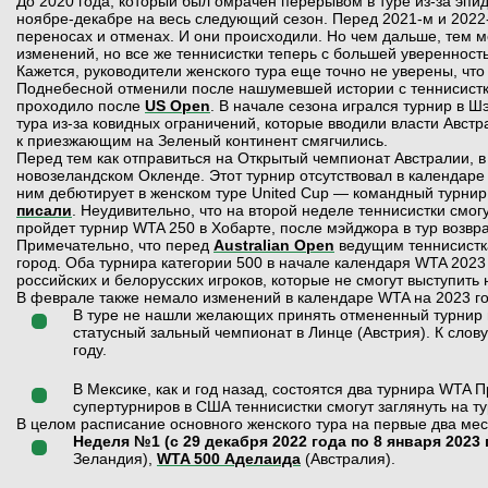
До 2020 года, который был омрачен перерывом в туре из-за эпи
ноябре-декабре на весь следующий сезон. Перед 2021-м и 2022-
переносах и отменах. И они происходили. Но чем дальше, тем м
изменений, но все же теннисистки теперь с большей уверенность
Кажется, руководители женского тура еще точно не уверены, что
Поднебесной отменили после нашумевшей истории с теннисистк
проходило после
US Open
. В начале сезона игрался турнир в Ш
тура из-за ковидных ограничений, которые вводили власти Авст
к приезжающим на Зеленый континент смягчились.
Перед тем как отправиться на Открытый чемпионат Австралии, в 2
новозеландском Окленде. Этот турнир отсутствовал в календаре
ним дебютирует в женском туре United Cup — командный турнир
писали
. Неудивительно, что на второй неделе теннисистки смог
пройдет турнир WTA 250 в Хобарте, после мэйджора в тур возвр
Примечательно, что перед
Australian Open
ведущим теннисистка
город. Оба турнира категории 500 в начале календаря WTA 2023
российских и белорусских игроков, которые не смогут выступит
В феврале также немало изменений в календаре WTA на 2023 го
В туре не нашли желающих принять отмененный турнир в
статусный зальный чемпионат в Линце (Австрия). К слов
году.
В Мексике, как и год назад, состоятся два турнира WTA 
супертурниров в США теннисистки смогут заглянуть на ту
В целом расписание основного женского тура на первые два м
Неделя №1 (с 29 декабря 2022 года по 8 января 2023 
Зеландия),
WTA 500 Аделаида
(Австралия).