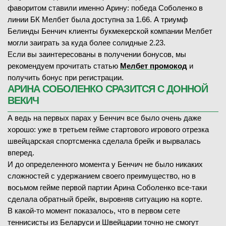
фаворитом ставили именно Арину: победа Соболенко в
линии БК Мелбет была доступна за 1.66. А триумф
Белинды Бенчич клиенты букмекерской компании Мелбет
могли заиграть за куда более солидные 2.23.
Если вы заинтересованы в получении бонусов, мы
рекомендуем прочитать статью
Мелбет промокод
и
получить бонус при регистрации.
АРИНА СОБОЛЕНКО СРАЗИТСЯ С ДОННОЙ
ВЕКИЧ
А ведь на первых парах у Бенчич все было очень даже
хорошо: уже в третьем гейме стартового игрового отрезка
швейцарская спортсменка сделала брейк и вырвалась
вперед.
И до определенного момента у Бенчич не было никаких
сложностей с удержанием своего преимущество, но в
восьмом гейме первой партии Арина Соболенко все-таки
сделала обратный брейк, выровняв ситуацию на корте.
В какой-то момент показалось, что в первом сете
теннисисты из Беларуси и Швейцарии точно не смогут