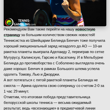
Рекомендуем Вам также перейти на нашу
новостную
страницу
за большим количеством свежих новостей!
Теннисистка из Швейцарии Белинда Бенчич тоже получила
хороший эмоциональный заряд незадолго до АО — 10-ая
ракетка планеты выиграла Аделаиду 2, переиграв по сетке
Мугурусу, Калинскую, Гарсию и Касаткину. И в Мельбурне
Белинда до противоборства с Соболенко выглядела очень
даже хорошо: Бенчич в рамках Большого шлема успела
одолеть Томову, Лью и Джорджи.
А вот потягаться с пятой ракеткой планеты Белинда не
смогла — Арина одолела свою соперницу со счетом 2-0 за
1 час 29 минут.
Отметим, что итоговая победа представительница
белорусской школы тенниса — весьма ожидаемый
результат, ведь «всезнающие» в предматчевой линии