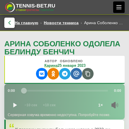
TENNIS-BET.RU
ставки
прогнозы
стратегии
На главную
Новости тенниса
Арина Соболенко одолела Белинду Бенчич
АРИНА СОБОЛЕНКО ОДОЛЕЛА
БЕЛИНДУ БЕНЧИЧ
АВТОР
ОБНОВЛЕНО
Карина
25 января 2023
0:00
0:00
1×
−10 сек
+10 сек
Серверная озвучка временно недоступна. Попробуйте позже.