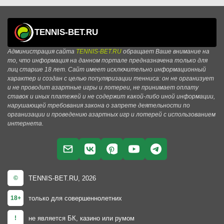
TENNIS-BET.RU
Администрация сайта
TENNIS-BET.RU
обращает Ваше внимание на
то, что информация на данном портале предназначена только для
лиц старше 18 лет. Сайт имеет исключительно информационный
характер и создан с целью популяризации тенниса: он не организует
и не проводит азартные игры и лотереи, не принимает оплату
ставок и иных платежей и не содержит какой-либо иной информации,
нарушающей требования закона о запрете деятельности по
организации и проведению азартных игр и лотерей с использованием
интернета.
TENNIS-BET.RU, 2026
©
только для совершеннолетних
18+
не является БК, казино или румом
!