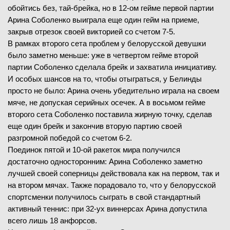
обойтись без, тай-брейка, но в 12-ом гейме первой партии
Арина Соболенко выиграла еще один гейм на приеме,
закрыв отрезок своей викторией со счетом 7-5.
В рамках второго сета проблем у белорусской девушки
было заметно меньше: уже в четвертом гейме второй
партии Соболенко сделала брейк и захватила инициативу.
И особых шансов на то, чтобы отыграться, у Белинды
просто не было: Арина очень убедительно играла на своем
мяче, не допуская серийных осечек. А в восьмом гейме
второго сета Соболенко поставила жирную точку, сделав
еще один брейк и закончив вторую партию своей
разгромной победой со счетом 6-2.
Поединок пятой и 10-ой ракеток мира получился
достаточно односторонним: Арина Соболенко заметно
лучшей своей соперницы действовала как на первом, так и
на втором мячах. Также порадовало то, что у белорусской
спортсменки получилось сыграть в свой стандартный
активный теннис: при 32-ух виннерсах Арина допустила
всего лишь 18 анфорсов.