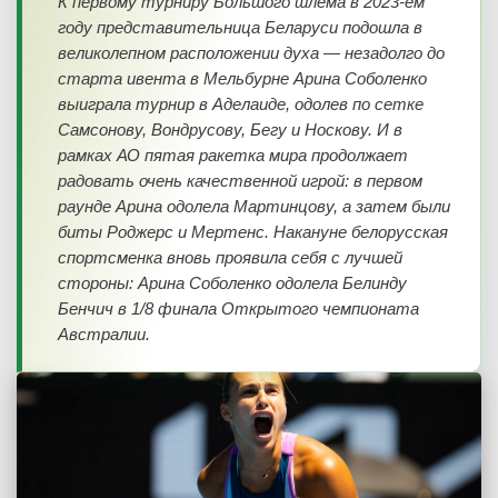
К первому турниру Большого шлема в 2023-ем
году представительница Беларуси подошла в
великолепном расположении духа — незадолго до
старта ивента в Мельбурне Арина Соболенко
выиграла турнир в Аделаиде, одолев по сетке
Самсонову, Вондрусову, Бегу и Носкову. И в
рамках АО пятая ракетка мира продолжает
радовать очень качественной игрой: в первом
раунде Арина одолела Мартинцову, а затем были
биты Роджерс и Мертенс. Накануне белорусская
спортсменка вновь проявила себя с лучшей
стороны: Арина Соболенко одолела Белинду
Бенчич в 1/8 финала Открытого чемпионата
Австралии.