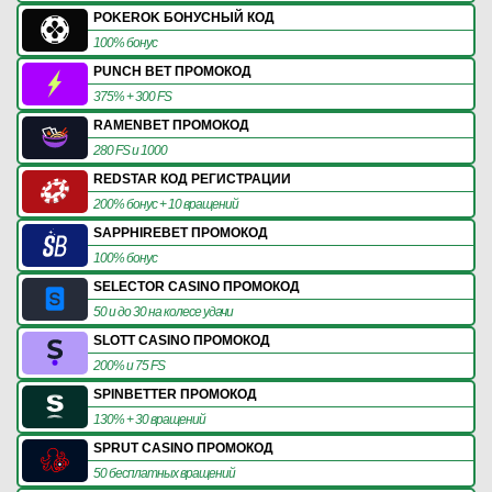
POKEROK БОНУСНЫЙ КОД
100% бонус
PUNCH BET ПРОМОКОД
375% + 300 FS
RAMENBET ПРОМОКОД
280 FS и 1000
REDSTAR КОД РЕГИСТРАЦИИ
200% бонус + 10 вращений
SAPPHIREBET ПРОМОКОД
100% бонус
SELECTOR CASINO ПРОМОКОД
50 и до 30 на колесе удачи
SLOTT CASINO ПРОМОКОД
200% и 75 FS
SPINBETTER ПРОМОКОД
130% + 30 вращений
SPRUT CASINO ПРОМОКОД
50 бесплатных вращений